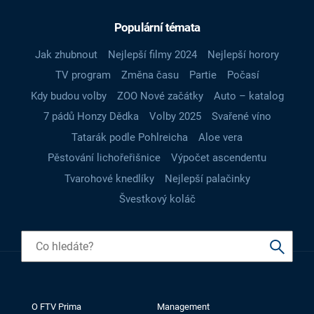
Populární témata
Jak zhubnout
Nejlepší filmy 2024
Nejlepší horory
TV program
Změna času
Partie
Počasí
Kdy budou volby
ZOO Nové začátky
Auto – katalog
7 pádů Honzy Dědka
Volby 2025
Svařené víno
Tatarák podle Pohlreicha
Aloe vera
Pěstování lichořeřišnice
Výpočet ascendentu
Tvarohové knedlíky
Nejlepší palačinky
Švestkový koláč
O FTV Prima
Management