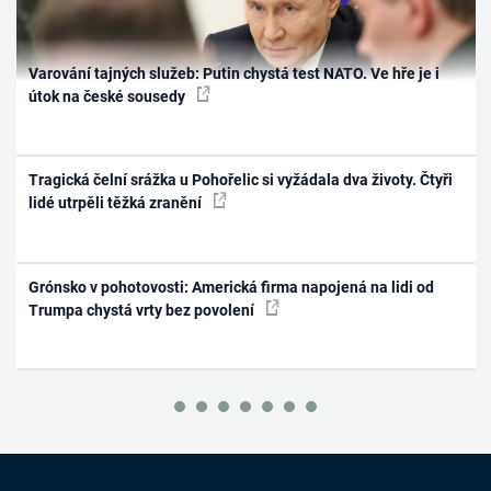
Varování tajných služeb: Putin chystá test NATO. Ve hře je i
útok na české sousedy
Tragická čelní srážka u Pohořelic si vyžádala dva životy. Čtyři
lidé utrpěli těžká zranění
Grónsko v pohotovosti: Americká firma napojená na lidi od
Trumpa chystá vrty bez povolení