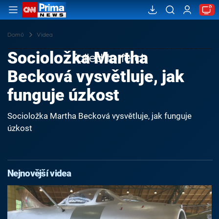
Domů
Videa
Socioložka Martha
Failed to fetch
Becková vysvětluje, jak
funguje úzkost
Socioložka Martha Becková vysvětluje, jak funguje
úzkost
Nejnovější videa