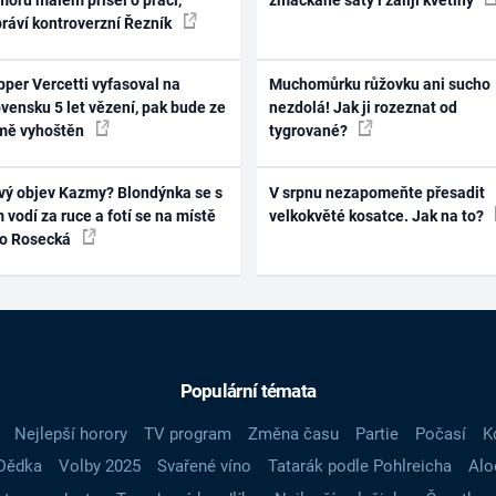
práví kontroverzní Řezník
per Vercetti vyfasoval na
Muchomůrku růžovku ani sucho
vensku 5 let vězení, pak bude ze
nezdolá! Jak ji rozeznat od
mě vyhoštěn
tygrované?
vý objev Kazmy? Blondýnka se s
V srpnu nezapomeňte přesadit
 vodí za ruce a fotí se na místě
velkokvěté kosatce. Jak na to?
ko Rosecká
Populární témata
Nejlepší horory
TV program
Změna času
Partie
Počasí
K
Dědka
Volby 2025
Svařené víno
Tatarák podle Pohlreicha
Alo