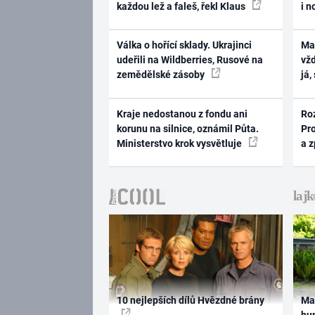
každou lež a faleš, řekl Klaus
i n
Válka o hořící sklady. Ukrajinci
Ma
udeřili na Wildberries, Rusové na
vž
zemědělské zásoby
já,
Kraje nedostanou z fondu ani
Ro
korunu na silnice, oznámil Půta.
Pr
Ministerstvo krok vysvětluje
a 
10 nejlepších dílů Hvězdné brány
Ma
hum