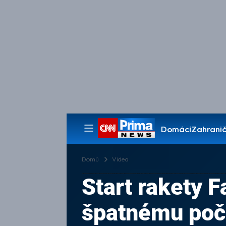
Domácí
Zahranič
Pořady
Domů
Videa
Start rakety F
špatnému poč