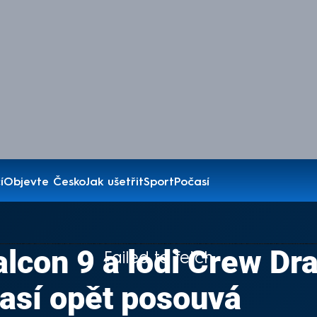
í
Objevte Česko
Jak ušetřit
Sport
Počasí
alcon 9 a lodi Crew Dr
Failed to fetch
así opět posouvá