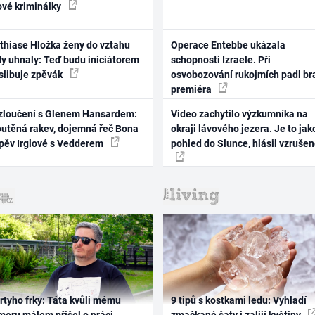
ové kriminálky
thiase Hložka ženy do vztahu
Operace Entebbe ukázala
dy uhnaly: Teď budu iniciátorem
schopnosti Izraele. Při
 slibuje zpěvák
osvobozování rukojmích padl br
premiéra
zloučení s Glenem Hansardem:
Video zachytilo výzkumníka na
outěná rakev, dojemná řeč Bona
okraji lávového jezera. Je to jak
zpěv Irglové s Vedderem
pohled do Slunce, hlásil vzruše
rtyho frky: Táta kvůli mému
9 tipů s kostkami ledu: Vyhladí
oru málem přišel o práci,
zmačkané šaty i zalijí květiny