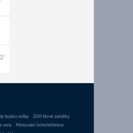
dy budou volby
ZOO Nové začátky
e vera
Pěstování lichořeřišnice