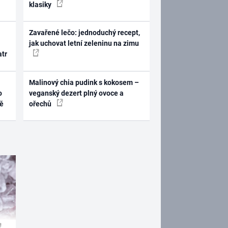
klasiky
Zavařené lečo: jednoduchý recept,
jak uchovat letní zeleninu na zimu
atr
Malinový chia pudink s kokosem –
o
veganský dezert plný ovoce a
ně
ořechů