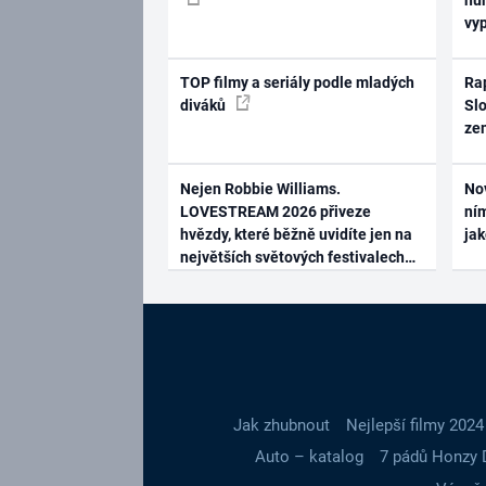
vy
TOP filmy a seriály podle mladých
Rap
diváků
Slo
ze
Nejen Robbie Williams.
No
LOVESTREAM 2026 přiveze
ním
hvězdy, které běžně uvidíte jen na
ja
největších světových festivalech
Jak zhubnout
Nejlepší filmy 2024
Auto – katalog
7 pádů Honzy 