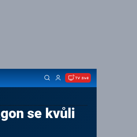
TV živě
agon se kvůli