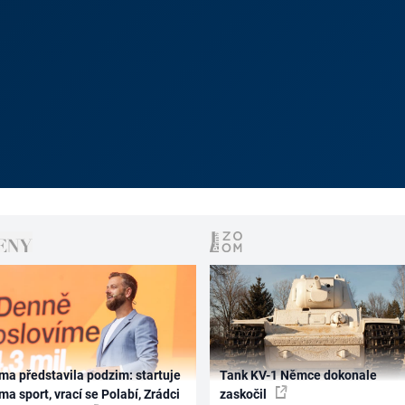
ma představila podzim: startuje
Tank KV-1 Němce dokonale
ma sport, vrací se Polabí, Zrádci
zaskočil