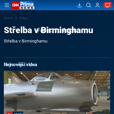
Domů
Videa
Střelba v Birminghamu
Failed to fetch
Střelba v Birminghamu
Nejnovější videa