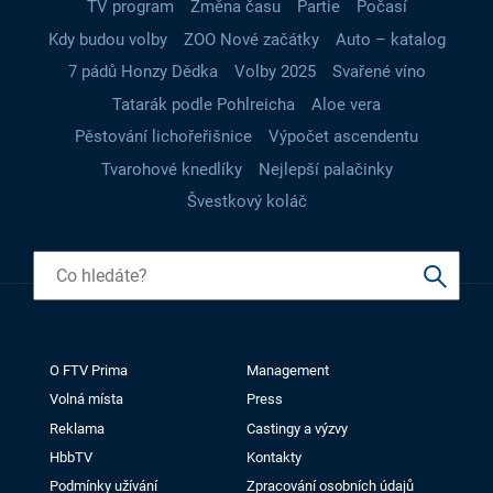
TV program
Změna času
Partie
Počasí
Kdy budou volby
ZOO Nové začátky
Auto – katalog
7 pádů Honzy Dědka
Volby 2025
Svařené víno
Tatarák podle Pohlreicha
Aloe vera
Pěstování lichořeřišnice
Výpočet ascendentu
Tvarohové knedlíky
Nejlepší palačinky
Švestkový koláč
O FTV Prima
Management
Volná místa
Press
Reklama
Castingy a výzvy
HbbTV
Kontakty
Podmínky užívání
Zpracování osobních údajů