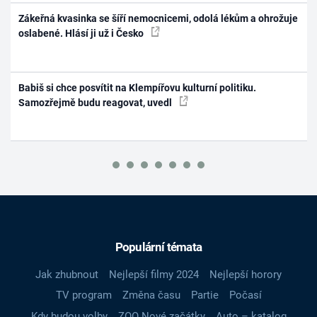
Zákeřná kvasinka se šíří nemocnicemi, odolá lékům a ohrožuje
oslabené. Hlásí ji už i Česko
Babiš si chce posvítit na Klempířovu kulturní politiku.
Samozřejmě budu reagovat, uvedl
Populární témata
Jak zhubnout
Nejlepší filmy 2024
Nejlepší horory
TV program
Změna času
Partie
Počasí
Kdy budou volby
ZOO Nové začátky
Auto – katalog