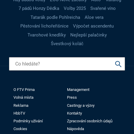
7 pádů Honzy Dědka
Volby 2025
Svařené víno
Tatarák podle Pohlreicha
Aloe vera
Pěstování lichořeřišnice
Výpočet ascendentu
Tvarohové knedlíky
Nejlepší palačinky
Švestkový koláč
O FTV Prima
Management
Volná místa
Press
Reklama
Castingy a výzvy
HbbTV
Kontakty
Podmínky užívání
Zpracování osobních údajů
Cookies
Nápověda