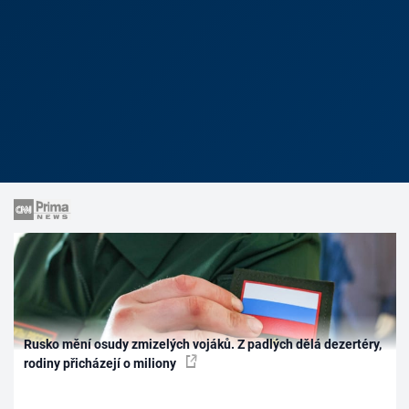
Rusko mění osudy zmizelých vojáků. Z padlých dělá dezertéry,
rodiny přicházejí o miliony