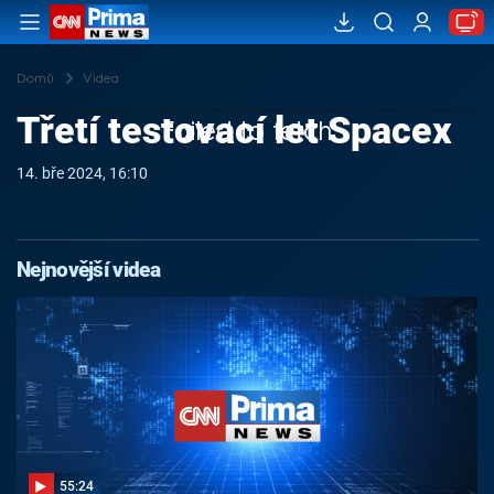
Domů
Videa
Třetí testovací let Spacex
Failed to fetch
14. bře 2024, 16:10
Nejnovější videa
55:24