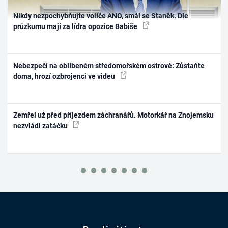
Nikdy nezpochybňujte voliče ANO, smál se Staněk. Dle
průzkumu mají za lídra opozice Babiše
Nebezpečí na oblíbeném středomořském ostrově: Zůstaňte
doma, hrozí ozbrojenci ve videu
Zemřel už před příjezdem záchranářů. Motorkář na Znojemsku
nezvládl zatáčku