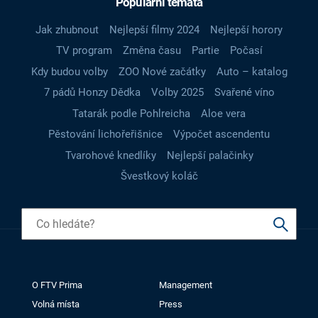
Populární témata
Jak zhubnout
Nejlepší filmy 2024
Nejlepší horory
TV program
Změna času
Partie
Počasí
Kdy budou volby
ZOO Nové začátky
Auto – katalog
7 pádů Honzy Dědka
Volby 2025
Svařené víno
Tatarák podle Pohlreicha
Aloe vera
Pěstování lichořeřišnice
Výpočet ascendentu
Tvarohové knedlíky
Nejlepší palačinky
Švestkový koláč
O FTV Prima
Management
Volná místa
Press