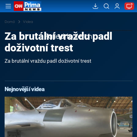
Domů
Videa
Za brutální vraždu padl
Failed to fetch
doživotní trest
Za brutální vraždu padl doživotní trest
Nejnovější videa