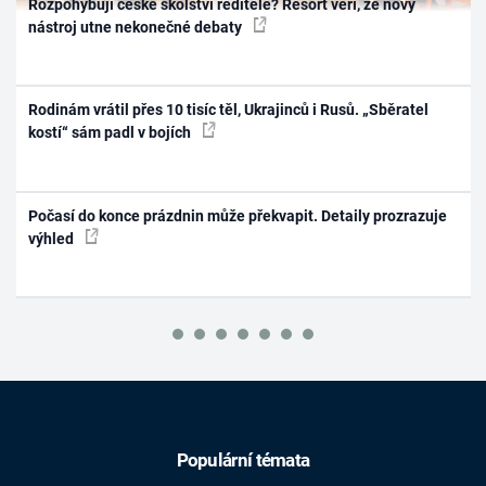
Rozpohybují české školství ředitelé? Resort věří, že nový
nástroj utne nekonečné debaty
Rodinám vrátil přes 10 tisíc těl, Ukrajinců i Rusů. „Sběratel
kostí“ sám padl v bojích
Počasí do konce prázdnin může překvapit. Detaily prozrazuje
výhled
Populární témata