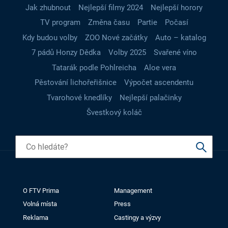
Jak zhubnout
Nejlepší filmy 2024
Nejlepší horory
TV program
Změna času
Partie
Počasí
Kdy budou volby
ZOO Nové začátky
Auto – katalog
7 pádů Honzy Dědka
Volby 2025
Svařené víno
Tatarák podle Pohlreicha
Aloe vera
Pěstování lichořeřišnice
Výpočet ascendentu
Tvarohové knedlíky
Nejlepší palačinky
Švestkový koláč
O FTV Prima
Management
Volná místa
Press
Reklama
Castingy a výzvy