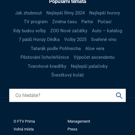
Populární témata
Jak zhubnout
Nejlepší filmy 2024
Nejlepší horory
TV program
Změna času
Partie
Počasí
Kdy budou volby
ZOO Nové začátky
Auto – katalog
7 pádů Honzy Dědka
Volby 2025
Svařené víno
Tatarák podle Pohlreicha
Aloe vera
Pěstování lichořeřišnice
Výpočet ascendentu
Tvarohové knedlíky
Nejlepší palačinky
Švestkový koláč
O FTV Prima
Management
Volná místa
Press