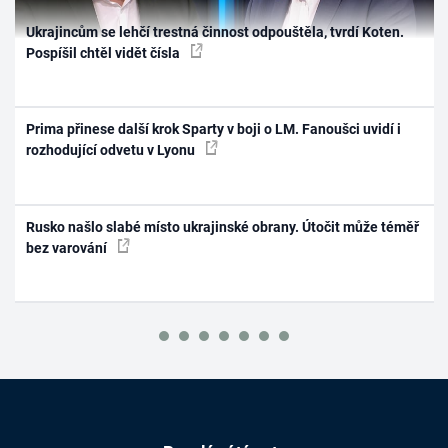
Ukrajincům se lehčí trestná činnost odpouštěla, tvrdí Koten.
Pospíšil chtěl vidět čísla
Prima přinese další krok Sparty v boji o LM. Fanoušci uvidí i
rozhodující odvetu v Lyonu
Rusko našlo slabé místo ukrajinské obrany. Útočit může téměř
bez varování