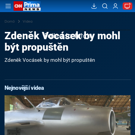
Domů
Videa
Zdeněk Vocásek by mohl
Failed to fetch
být propuštěn
Zdeněk Vocásek by mohl být propuštěn
Nejnovější videa