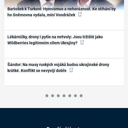
Bartošek k Turkovi: Hyenismus a nehoráznost. Ke stíhání by
ho Sněmovna vydala, míní Vondráček
Lékárničky, drony i pytle na mrtvoly: Jsou tržiště jako
Wildberries legitimním cílem Ukrajiny?
Šándor: Na masy ruských vojáků budou ukrajinské drony
krátké. Konflikt se nevyvíjí dobře