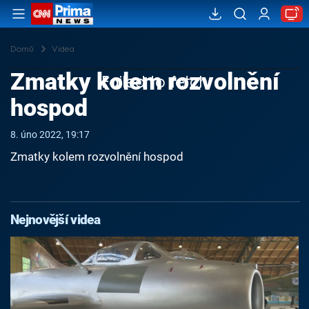
Domů
Videa
Zmatky kolem rozvolnění
Failed to fetch
hospod
8. úno 2022, 19:17
Zmatky kolem rozvolnění hospod
Nejnovější videa