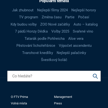
Populární témata
Jak zhubnout
Nejlepší filmy 2024
Nejlepší horory
TV program
Změna času
Partie
Počasí
Kdy budou volby
ZOO Nové začátky
Auto – katalog
7 pádů Honzy Dědka
Volby 2025
Svařené víno
Tatarák podle Pohlreicha
Aloe vera
Pěstování lichořeřišnice
Výpočet ascendentu
Tvarohové knedlíky
Nejlepší palačinky
Švestkový koláč
O FTV Prima
Management
Volná místa
Press