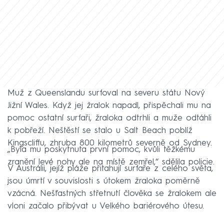
Muž z Queenslandu surfoval na severu státu Nový
Jižní Wales. Když jej žralok napadl, přispěchali mu na
pomoc ostatní surfaři, žraloka odtrhli a muže odtáhli
k pobřeží. Neštěstí se stalo u Salt Beach poblíž
Kingscliffu, zhruba 800 kilometrů severně od Sydney.
„Byla mu poskytnuta první pomoc, kvůli těžkému
zranění levé nohy ale na místě zemřel,“ sdělila policie.
V Austrálii, jejíž pláže přitahují surfaře z celého světa,
jsou úmrtí v souvislosti s útokem žraloka poměrně
vzácná. Nešťastných střetnutí člověka se žralokem ale
vloni začalo přibývat u Velkého bariérového útesu.