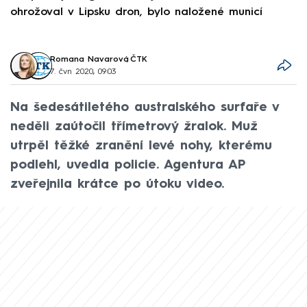
ohrožoval v Lipsku dron, bylo naložené municí
e
Romana Navarová
,
ČTK
7. čvn 2020, 09:03
Na šedesátiletého australského surfaře v
neděli zaútočil třímetrový žralok. Muž
utrpěl těžké zranění levé nohy, kterému
podlehl, uvedla policie. Agentura AP
zveřejnila krátce po útoku video.