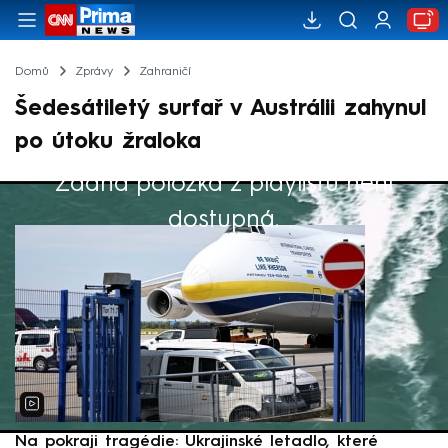
Domů
Zprávy
Zahraničí
Šedesátiletý surfař v Austrálii zahynul
po útoku žraloka
Žádná položka z playlistu není
Výběr redakce
dostupná.
Na pokraji tragédie: Ukrajinské letadlo, které
P