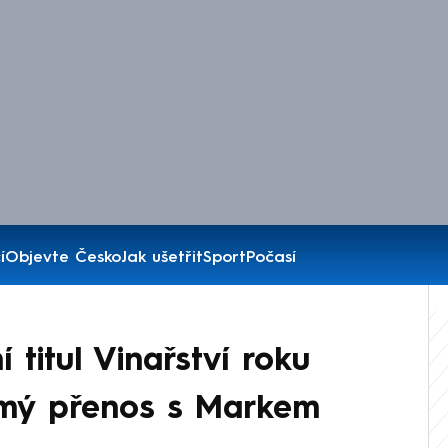
í
Objevte Česko
Jak ušetřit
Sport
Počasí
 titul Vinařství roku
římý přenos s Markem