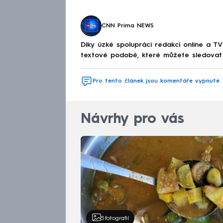
CNN Prima NEWS
Díky úzké spolupráci redakcí online a TV
textové podobě, které můžete sledovat v
Pro tento článek jsou komentáře vypnuté
Návrhy pro vás
5
fotografií