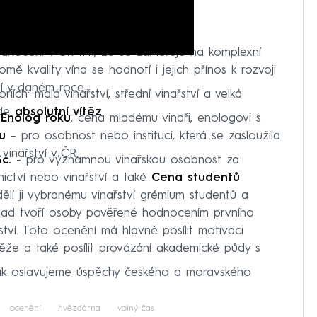
hodnocení v ČR tím, že se zaměřuje na komplexní
mě kvality vína se hodnotí i jejich přínos k rozvoji
í v daném roce.
ích: malá vinařství, střední vinařství a velká
jde
absolutní vítěz
.
-
Enolog roku
, cena mladému vinaři, enologovi s
u
– pro osobnost nebo instituci, která se zasloužila
vinařství v ČR.
c.
- pro významnou vinařskou osobnost za
nictví nebo vinařství a také
Cena studentů
ělí ji vybranému vinařství grémium studentů a
klad tvoří osoby pověřené hodnocením prvního
ství. Toto ocenění má hlavně posílit motivaci
těže a také posílit provázání akademické půdy s
jak oslavujeme úspěchy českého a moravského
ocenění
hvězdárna
volný čas