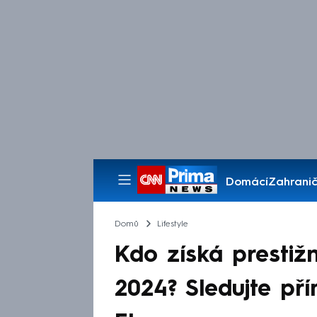
Domácí
Zahranič
Pořady
Domů
Lifestyle
Kdo získá prestižní
2024? Sledujte p