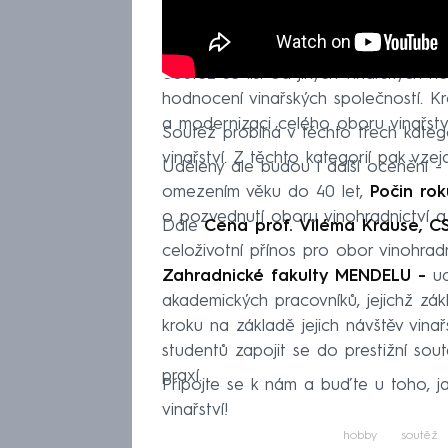
Soutěž se liší od jiných vinařských 
hodnocení vinařských společností. Kro
a modernizaci celého oboru vinařstv
Soutěž probíhá v těchto třech kategori
vinařství. Z těchto kategorií pak vze
Uděleny ale budou i další ocenění 
omezením věku do 40 let,
Počin rok
o pozvednutí oboru vinohradnictví a 
Dále
Cena prof. Viléma Krause, CS
celoživotní přínos pro obor vinohrad
Zahradnické fakulty MENDELU -
ud
akademických pracovníků, jejichž zá
kroku na základě jejich návštěv vinař
studentů zapojit se do prestižní sou
praxí.
Připojte se k nám a buďte u toho, 
vinařství!
hobby
soutěž