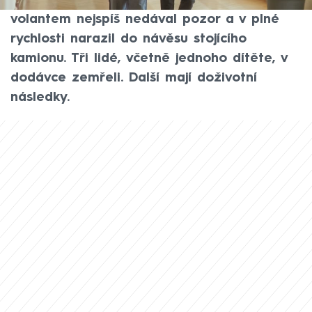
tragickou nehodu na dálnici D2. Muž za
volantem nejspíš nedával pozor a v plné
rychlosti narazil do návěsu stojícího
kamionu. Tři lidé, včetně jednoho dítěte, v
dodávce zemřeli. Další mají doživotní
následky.