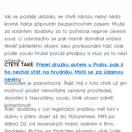
Jak se později ukázalo, ve chvíli nárazu nebyl nikdo
kromě řidiče připoután bezpečnostním pásem. Muže
za volantem dodávky za to potrestal nejprve okresní
soud. U odvolacího se pak marně domáhal snížení
téměř pětiletého vězení. Jako profesionální řidič však
podle soudu hrubě porušil předpisy a musí za to nést
následky.
ČTĚTE TAKÉ:
Přejel družku autem u Prahy, pak jí
ho nechal stát na hrudníku. Mstil se za údajnou
nevěru
Rozsudek je pravomocný. Řidič má v tuto chvíli už jen
možnost podat mimořádný opravný prostředek,
dovolání k Nejvyššímu soudu. Viník situaci odmítl
komentovat.
Řidič dodávky s cizí registrační značkou měl loni v
dubnu v plánu dojet až do Nizozemska. Mířil po
dálnici D2 od slovenských hranic směrem k Brnu.
Nedaleko Blučiny na třináctém kilometru však šofér