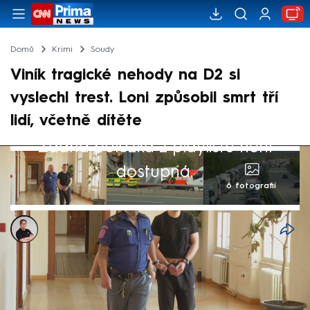
Domů
Krimi
Soudy
Viník tragické nehody na D2 si
vyslechl trest. Loni způsobil smrt tří
lidí, včetně dítěte
Žádná položka z playlistu není
dostupná.
6 fotografií
Jakub Nakládal
27. kvě 2026, 18:31
Čtyři a půl roku ve vězení si odsedí řidič
dodávky, který loni v dubnu způsobil