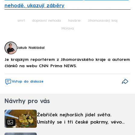
nehodě, ukazují záběry
Failed to fetch
smrt
dopravní nehoda
havárie
Jihomoravský kraj
Morava
Jakub Nakládal
Je krajským reportérem z Jihomoravského kraje a autorem
článků na webu CNN Prima NEWS.
Vstup do diskuze
Návrhy pro vás
Žebříček nejhorších jídel světa.
Umístily se i tři české pokrmy, vévodí
skandinávská kuchyně