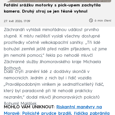
Fatální srážku motorky s pick-upem zachytila
kamera. Druhý stroj se jen těsně vyhnul
6 min čtení
27. kvě 2026, 17:09
Záchranáři vyhlásili mimořádnou událost prvního
stupně. K místu neštěstí vyslali všechny dostupné
prostředky včetně velkokapacitní sanitky. „Tři lidé
bohužel zemřeli ještě před naším příjezdem, už jsme
jim nemohli pomoci,“ řekla po nehodě mluvčí
Záchranné služby Jihomoravského kraje Michaela
Bothová.
Další čtyři zranění lidé z dodávky skončili v
nemocnicích. Jedním z nich byl i řidič vozidla.
„Pravděpodobným viníkem je sedmatřicetiletý řidič,
který byl paradoxně při té nehodě prakticky
nezraněn,“ dodal mluvčí jihomoravských policistů
Bohumil Malášek.
MOHLO VÁM UNIKNOUT:
Riskantní manévry na
Moravě: Policisté prudce brzdili, řidička zabránila