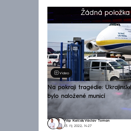
Žádná položka z
Výběr redakce
Video
Na pokraji tragédie: Ukrajinsk
bylo naložené municí
Filip Kalčák
,
Václav Toman
13. říj 2022, 14:27