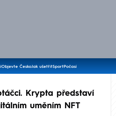
í
Objevte Česko
Jak ušetřit
Sport
Počasí
ptáčci. Krypta představí
igitálním uměním NFT