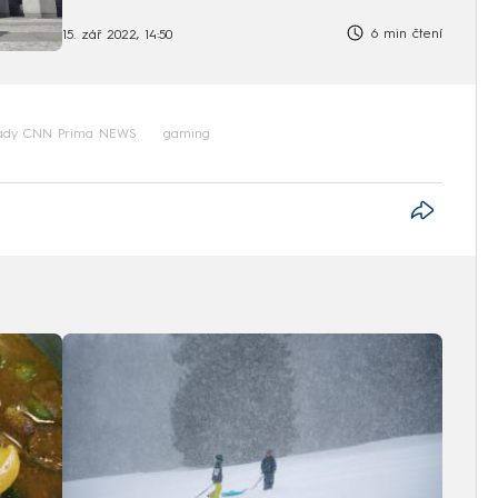
6 min čtení
15. zář 2022, 14:50
ady CNN Prima NEWS
gaming