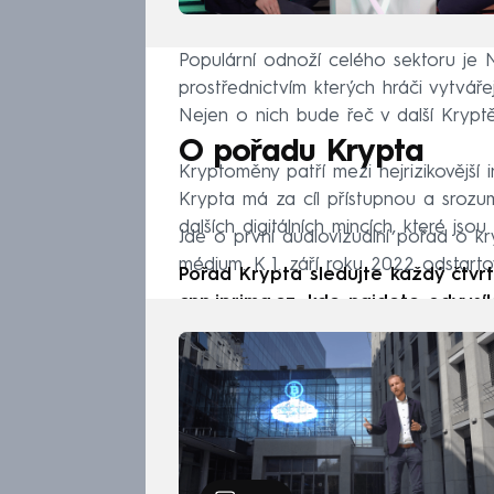
Populární odnoží celého sektoru je NF
prostřednictvím kterých hráči vytvá
Nejen o nich bude řeč v další Kryptě
O pořadu Krypta
Kryptoměny patří mezi nejrizikovější i
Krypta má za cíl přístupnou a srozu
dalších digitálních mincích, které js
Jde o první audiovizuální pořad o k
médium. K 1. září roku 2022 odstart
Pořad Krypta sledujte každý čtv
cnn.iprima.cz, kde najdete odvysí