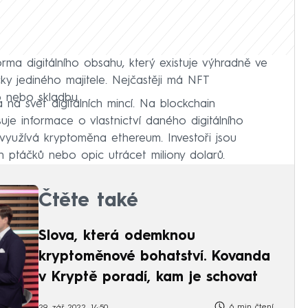
orma digitálního obsahu, který existuje výhradně ve
cky jediného majitele. Nejčastěji má NFT
o nebo skladbu.
na svět digitálních mincí. Na blockchain
uje informace o vlastnictví daného digitálního
 využívá kryptoměna ethereum. Investoři jsou
h ptáčků nebo opic utrácet miliony dolarů.
Čtěte také
Slova, která odemknou
kryptoměnové bohatství. Kovanda
v Kryptě poradí, kam je schovat
6 min čtení