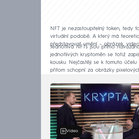
NFT je nezastoupitelný token, tedy f
virtuální podobě. A který má teoreti
představovat umění – obrázek, vide
Jednotlivá NFTs jsou přímo navázána 
jednotlivých kryptoměn se totiž zapis
kousku. Nejčastěji se k tomuto účelu
přitom schopní za obrázky pixelovýc
Video