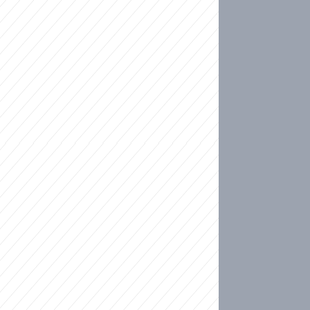
ideo
kat migranty do Česka? Sami by odešli, tvrdí exp
ické sebevraždě