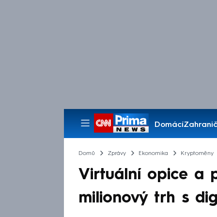
Domácí
Zahranič
Pořady
Domů
Zprávy
Ekonomika
Kryptoměny
Virtuální opice a 
milionový trh s d