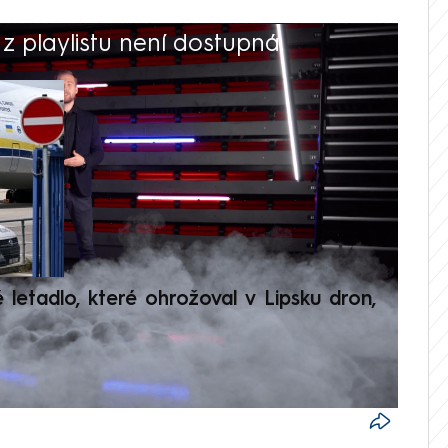
 playlistu není dostupná.
V
é letadlo, které ohrožoval v Lipsku dron,
Přilá
polit