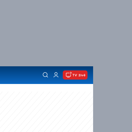
TV živě