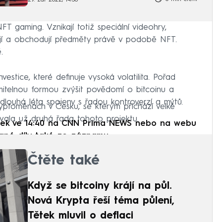
29. zář 2022, 14:50
T gaming. Vznikají totiž speciální videohry,
řejí a obchodují předměty právě v podobě NFT.
.
nvestice, které definuje vysoká volatilita. Pořad
mitelnou formou zvýšit povědomí o bitcoinu a
ou dlouhá léta spojeny s řadou kontroverzí a mýtů.
ryptoměnách v Česku, se kterým přichází velké
ovala už druhá řada tohoto projektu.
rtek ve 14:40 na CNN Prima NEWS nebo na webu
lané díly také ze záznamu.
Čtěte také
Když se bitcoiny krájí na půl.
Nová Krypta řeší téma půlení,
Tětek mluvil o deflaci