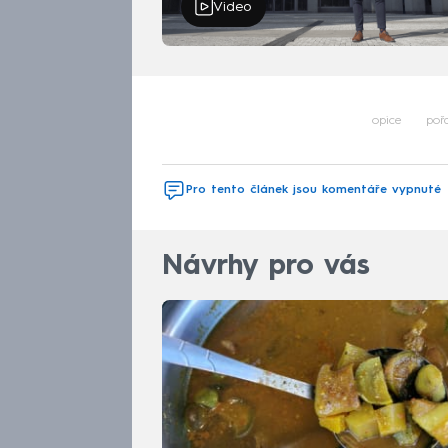
Video
opice
poř
Pro tento článek jsou komentáře vypnuté
Návrhy pro vás