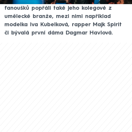
Co nejrychlejší uzdravení mu kromě
fanoušků popřáli také jeho kolegové z
umělecké branže, mezi nimi například
modelka Iva Kubelková, rapper Majk Spirit
či bývalá první dáma Dagmar Havlová.