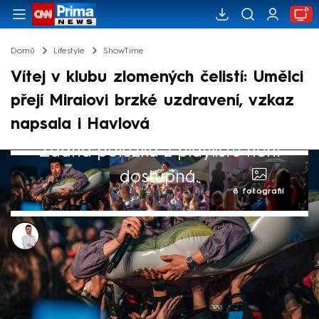
Domů
Lifestyle
ShowTime
Vítej v klubu zlomených čelistí: Umělci
přejí Miraiovi brzké uzdravení, vzkaz
napsala i Havlová
Žádná položka z playlistu není
dostupná.
8 fotografií
Lukáš Cigánek
31. čvc 2024, 21:37
Zpráva o zranění zpěváka Miraie Navrátila
vyvolala na sociálních sítích vlnu podpory.