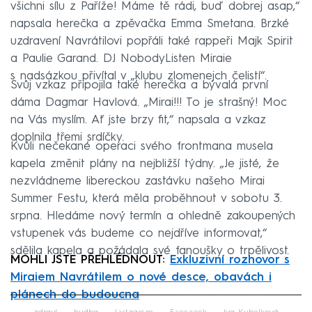
všichni sílu z Paříže! Máme tě rádi, buď dobrej asap,“
napsala herečka a zpěvačka Emma Smetana. Brzké
uzdravení Navrátilovi popřáli také rappeři Majk Spirit
a Paulie Garand. DJ NobodyListen Miraie
s nadsázkou přivítal v „klubu zlomenejch čelistí“.
Svůj vzkaz připojila také herečka a bývalá první
dáma Dagmar Havlová. „Mirai!!! To je strašný! Moc
na Vás myslím. Ať jste brzy fit,“ napsala a vzkaz
doplnila třemi srdíčky.
Kvůli nečekané operaci svého frontmana musela
kapela změnit plány na nejbližší týdny. „Je jisté, že
nezvládneme libereckou zastávku našeho Mirai
Summer Festu, která měla proběhnout v sobotu 3.
srpna. Hledáme nový termín a ohledně zakoupených
vstupenek vás budeme co nejdříve informovat,“
sdělila kapela a požádala své fanoušky o trpělivost.
MOHLI JSTE PŘEHLÉDNOUT:
Exkluzivní rozhovor s
Miraiem Navrátilem o nové desce, obavách i
plánech do budoucna
Failed to fetch