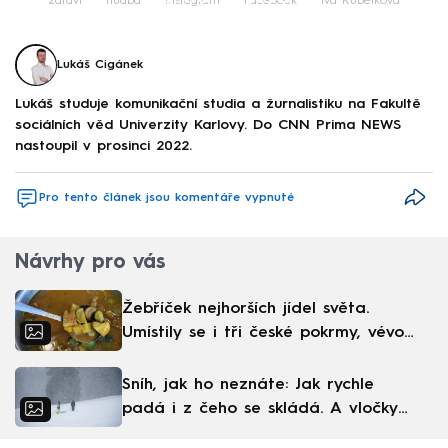
zdraví
hudba
Instagram
Facebook
Iva Kubelková
Lukáš Cigánek
Lukáš studuje komunikační studia a žurnalistiku na Fakultě
sociálních věd Univerzity Karlovy. Do CNN Prima NEWS
nastoupil v prosinci 2022.
Pro tento článek jsou komentáře vypnuté
Návrhy pro vás
Žebříček nejhorších jídel světa.
Umístily se i tři české pokrmy, vévodí
skandinávská kuchyně
Sníh, jak ho neznáte: Jak rychle
padá i z čeho se skládá. A vločky
nejsou bílé