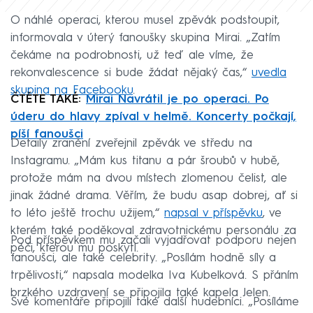
O náhlé operaci, kterou musel zpěvák podstoupit,
informovala v úterý fanoušky skupina Mirai. „Zatím
čekáme na podrobnosti, už teď ale víme, že
rekonvalescence si bude žádat nějaký čas,“
uvedla
skupina na Facebooku
.
ČTĚTE TAKÉ:
Mirai Navrátil je po operaci. Po
úderu do hlavy zpíval v helmě. Koncerty počkají,
píší fanoušci
Detaily zranění zveřejnil zpěvák ve středu na
Instagramu. „Mám kus titanu a pár šroubů v hubě,
protože mám na dvou místech zlomenou čelist, ale
jinak žádné drama. Věřím, že budu asap dobrej, ať si
to léto ještě trochu užijem,“
napsal v příspěvku
, ve
kterém také poděkoval zdravotnickému personálu za
Pod příspěvkem mu začali vyjadřovat podporu nejen
péči, kterou mu poskytl.
fanoušci, ale také celebrity. „Posílám hodně síly a
trpělivosti,“ napsala modelka Iva Kubelková. S přáním
brzkého uzdravení se připojila také kapela Jelen.
Své komentáře připojili také další hudebníci. „Posíláme