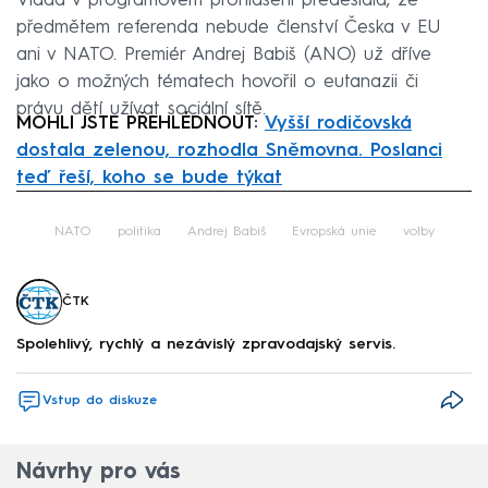
Vláda v programovém prohlášení předeslala, že
předmětem referenda nebude členství Česka v EU
ani v NATO. Premiér Andrej Babiš (ANO) už dříve
jako o možných tématech hovořil o eutanazii či
právu dětí užívat sociální sítě.
MOHLI JSTE PŘEHLÉDNOUT:
Vyšší rodičovská
dostala zelenou, rozhodla Sněmovna. Poslanci
teď řeší, koho se bude týkat
Failed to fetch
NATO
politika
Andrej Babiš
Evropská unie
volby
ČTK
Spolehlivý, rychlý a nezávislý zpravodajský servis.
Vstup do diskuze
Návrhy pro vás