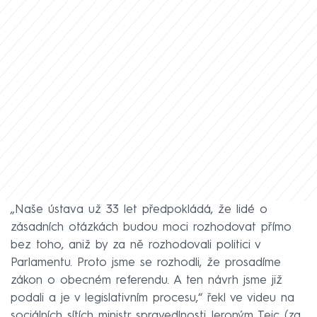
„Naše ústava už 33 let předpokládá, že lidé o
zásadních otázkách budou moci rozhodovat přímo
bez toho, aniž by za ně rozhodovali politici v
Parlamentu. Proto jsme se rozhodli, že prosadíme
zákon o obecném referendu. A ten návrh jsme již
podali a je v legislativním procesu,“ řekl ve videu na
sociálních sítích ministr spravedlnosti Jeroným Tejc (za