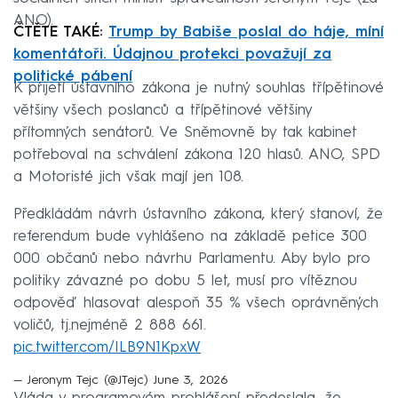
ANO).
ČTĚTE TAKÉ:
Trump by Babiše poslal do háje, míní
komentátoři. Údajnou protekci považují za
politické pábení
K přijetí ústavního zákona je nutný souhlas třípětinové
většiny všech poslanců a třípětinové většiny
přítomných senátorů. Ve Sněmovně by tak kabinet
potřeboval na schválení zákona 120 hlasů. ANO, SPD
a Motoristé jich však mají jen 108.
Předkládám návrh ústavního zákona, který stanoví, že
referendum bude vyhlášeno na základě petice 300
000 občanů nebo návrhu Parlamentu. Aby bylo pro
politiky závazné po dobu 5 let, musí pro vítěznou
odpověď hlasovat alespoň 35 % všech oprávněných
voličů, tj.nejméně 2 888 661.
pic.twitter.com/ILB9N1KpxW
— Jeronym Tejc (@JTejc)
June 3, 2026