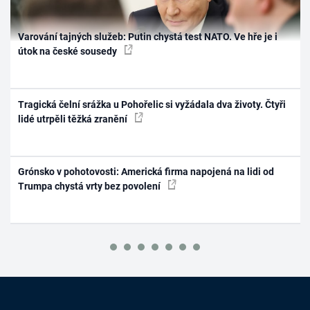
Varování tajných služeb: Putin chystá test NATO. Ve hře je i
útok na české sousedy
Tragická čelní srážka u Pohořelic si vyžádala dva životy. Čtyři
lidé utrpěli těžká zranění
Grónsko v pohotovosti: Americká firma napojená na lidi od
Trumpa chystá vrty bez povolení