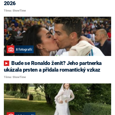
2026
Téma: ShowTime
8 fotografií
Bude se Ronaldo ženit? Jeho partnerka
ukázala prsten a přidala romantický vzkaz
Téma: ShowTime