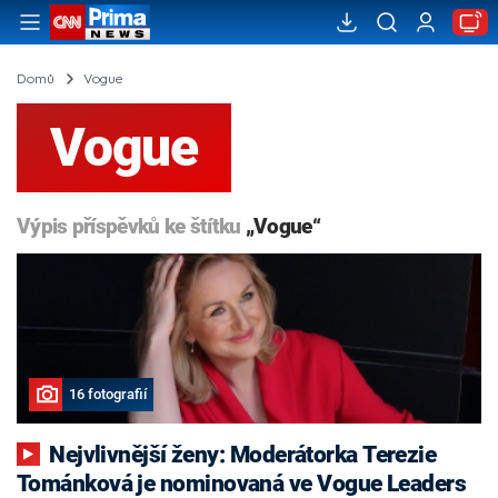
Domů
Vogue
Vogue
Výpis příspěvků ke štítku
„Vogue“
16 fotografií
Nejvlivnější ženy: Moderátorka Terezie
Tománková je nominovaná ve Vogue Leaders