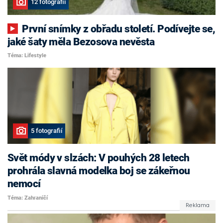
12 fotografií
První snímky z obřadu století. Podívejte se,
jaké šaty měla Bezosova nevěsta
Téma: Lifestyle
5 fotografií
Svět módy v slzách: V pouhých 28 letech
prohrála slavná modelka boj se zákeřnou
nemocí
Téma: Zahraničí