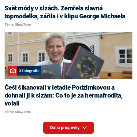
Svět módy v slzách. Zemřela slavná
topmodelka, zářila i v klipu George Michaela
Téma: ShowTime
3 fotografie
Češi šikanovali v letadle Podzimkovou a
dohnali ji k slzám: Co to je za hermafrodita,
volali
Téma: ShowTime
Další příspěvky