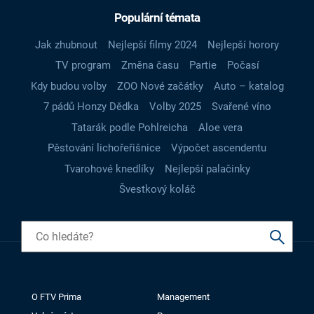
Populární témata
Jak zhubnout
Nejlepší filmy 2024
Nejlepší horory
TV program
Změna času
Partie
Počasí
Kdy budou volby
ZOO Nové začátky
Auto – katalog
7 pádů Honzy Dědka
Volby 2025
Svařené víno
Tatarák podle Pohlreicha
Aloe vera
Pěstování lichořeřišnice
Výpočet ascendentu
Tvarohové knedlíky
Nejlepší palačinky
Švestkový koláč
O FTV Prima
Management