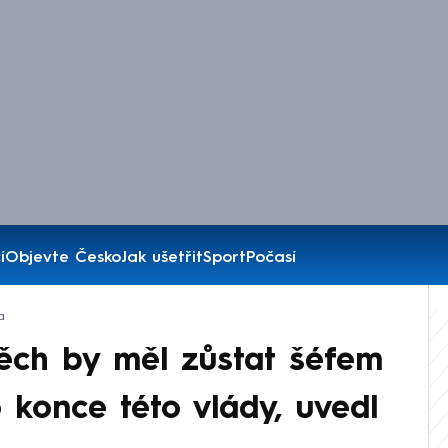
í
Objevte Česko
Jak ušetřit
Sport
Počasí
a
ěch by měl zůstat šéfem
 konce této vlády, uvedl