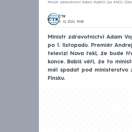
Ministr zdravotnictví Adam Vojtěch (za ANO)
Zdro
ČTK
11. říj 2021, 19:08
Ministr zdravotnictví Adam Vo
po 1. listopadu. Premiér Andr
televizi Nova řekl, že bude t
konce. Babiš věří, že to minis
měl spadat pod ministerstvo z
Finsku.