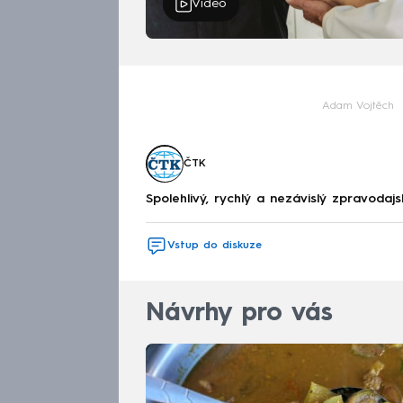
Video
Adam Vojtěch
ČTK
Spolehlivý, rychlý a nezávislý zpravodajs
Vstup do diskuze
Návrhy pro vás