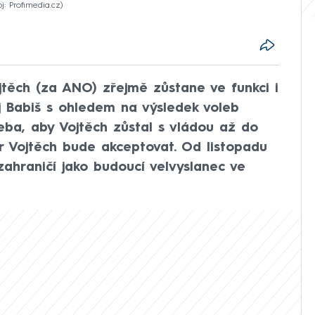
j: Profimedia.cz
jtěch (za ANO) zřejmě zůstane ve funkci i
ej Babiš s ohledem na výsledek voleb
řeba, aby Vojtěch zůstal s vládou až do
tr Vojtěch bude akceptovat. Od listopadu
ahraničí jako budoucí velvyslanec ve