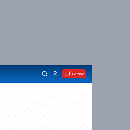
TV živě