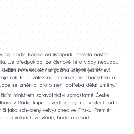
ví by podle Babiše od listopadu neměla nastat.
ila. „Je předpoklad, že členové této vlády nebudou
s námi pan ministr zůstal až do konce,“ řekl
delším ministerském angažmá zřejmě ještě neví.
hraje roli, to je záležitost technického charakteru a
tuace se změnila, proto není potřeba dělat změny,“
oužícím ministrem zdravotnictví samostatné České
olbami v Rádiu Impuls uvedl, že by měl Vojtěch od 1.
ničí jako schválený velvyslanec ve Finsku. Premiér
e po volbách ve vládě, bude o resort