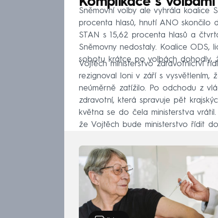
Komplikace s volbami
Sněmovní volby ale vyhrála koalic
procenta hlasů, hnutí ANO skončilo dr
STAN s 15,62 procenta hlasů a čtvrt
Sněmovny nedostaly. Koalice ODS, li
sobotu krátce po volbách dohodly, ž
Vojtěch ministerstvo zdravotnictví ř
rezignoval loni v září s vysvětlením,
neúměrně zatížilo. Po odchodu z vlá
zdravotní, která spravuje pět krajsk
května se do čela ministerstva vrátil. 
že Vojtěch bude ministerstvo řídit d