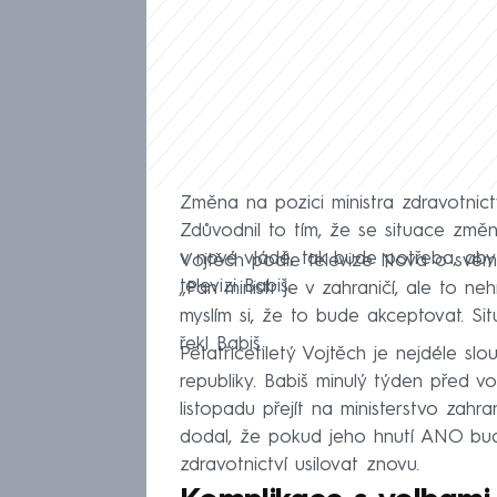
Změna na pozici ministra zdravotnict
Zdůvodnil to tím, že se situace změn
v nové vládě, tak bude potřeba, aby 
Vojtěch podle televize Nova o svém 
televizi Babiš.
„Pan ministr je v zahraničí, ale to ne
myslím si, že to bude akceptovat. Si
řekl Babiš.
Pětatřicetiletý Vojtěch je nejdéle sl
republiky. Babiš minulý týden před v
listopadu přejít na ministerstvo zahra
dodal, že pokud jeho hnutí ANO bud
zdravotnictví usilovat znovu.