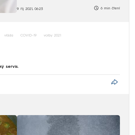
6 min čtení
9. říj 2021, 06:23
vláda
COVID-19
volby 2021
ký servis.