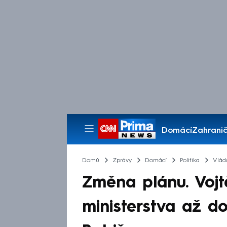
Domácí
Zahranič
Pořady
Domů
Zprávy
Domácí
Politika
Vlád
Změna plánu. Vojt
ministerstva až do