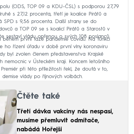
e Spolu (ODS, TOP 09 a KDU-ČSL) s podporou 27,79
uhé s 27,12 procenta, třetí je koalice Pirátů a
á SPD s 9,56 procenta. Další strany se do
dovců a TOP 09 se s koalicí Pirátů a Starostů v
e sestaví vládu opřenou o svých 108 poslanců.
ídil během první fáze pandemie covidu. Na funkci
 že ho řízení úřadu v době první vlny koronaviru
dy byl zvolen členem představenstva Krajské
ých nemocnic v Ústeckém kraji. Koncem letošního
Premiér při této příležitosti řekl, že doufá v to,
o demise vlády po říjnových volbách.
Čtěte také
Třetí dávka vakcíny nás nespasí,
musíme přemluvit odmítače,
nabádá Hořejší