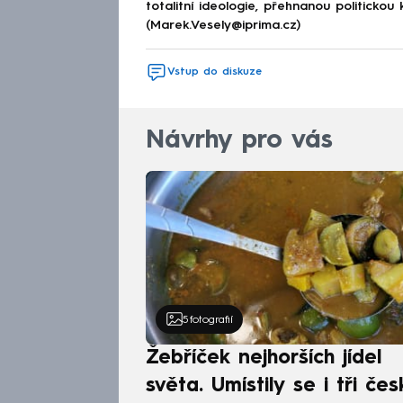
totalitní ideologie, přehnanou politickou 
(Marek.Vesely@iprima.cz)
Vstup do diskuze
Návrhy pro vás
5
fotografií
Žebříček nejhorších jídel
světa. Umístily se i tři čes