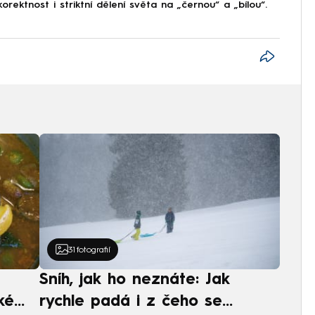
korektnost i striktní dělení světa na „černou“ a „bílou“.
31
fotografií
Sníh, jak ho neznáte: Jak
ké
rychle padá i z čeho se