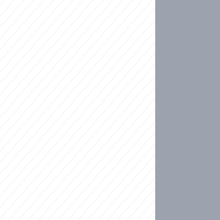
ideo
kat migranty do Česka? Sami by odešli, tvrdí exp
ické sebevraždě