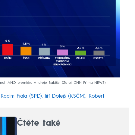
nutí ANO premiéra Andreje Babiše.
Zdroj: CNN Prima NEWS
áci CNN Prima NEWS mohou těšit už ve středu.
 Radim Fiala (SPD), Jiří Dolejš (KSČM), Robert
Čtěte také