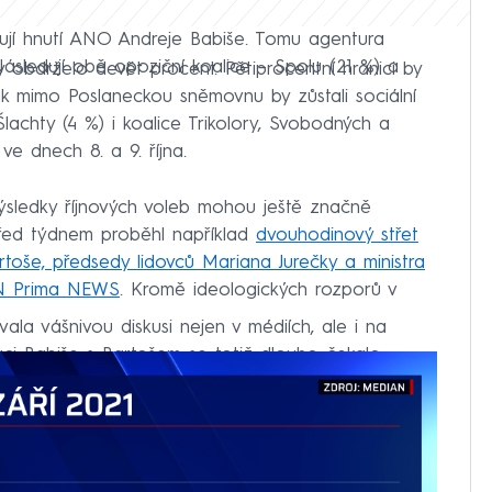
ují hnutí ANO Andreje Babiše. Tomu agentura
ásledují obě opoziční koalice – Spolu (21 %) a
y obdrželo devět procent. Pětiprocentní hranici by
ak mimo Poslaneckou sněmovnu by zůstali sociální
lachty (4 %) i koalice Trikolory, Svobodných a
e dnech 8. a 9. října.
sledky říjnových voleb mohou ještě značně
Před týdnem proběhl například
dvouhodinový střet
rtoše, předsedy lidovců Mariana Jurečky a ministra
NN Prima NEWS
. Kromě ideologických rozporů v
ala vášnivou diskusi nejen v médiích, ale i na
taci Babiše s Bartošem se totiž dlouho čekalo.