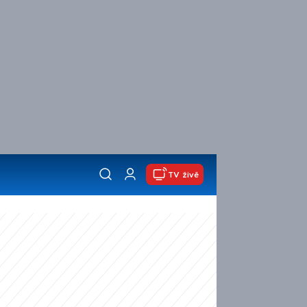
TV živě