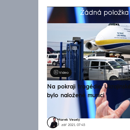
Žádná položka z
Výběr redakce
Video
Na pokraji tragédie: Ukrajinsk
bylo naložené municí
Marek Veselý
7. zář 2021, 07:45