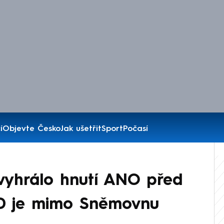
í
Objevte Česko
Jak ušetřit
Sport
Počasí
vyhrálo hnutí ANO před
SD je mimo Sněmovnu