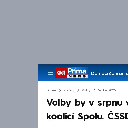
Domácí
Zahranič
Pořady
Domů
Zprávy
Volby
Volby 2025
Volby by v srpnu 
koalicí Spolu. ČS