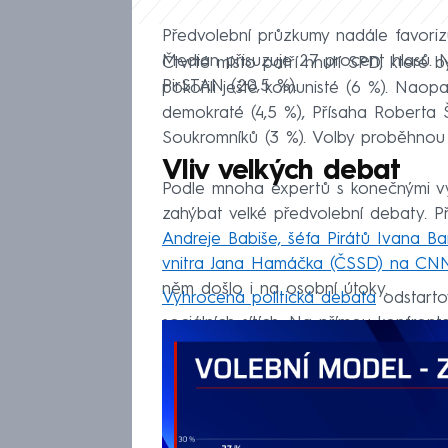
Předvolební průzkumy nadále favoriz
Median přisuzuje 27 procent hlasů. N
Čtvrté místo patří hnutí SPD, které b
PirSTAN (20,5 %).
pokořili ještě komunisté (6 %). Naop
demokraté (4,5 %), Přísaha Roberta Š
Soukromníků (3 %). Volby proběhnou v
Vliv velkých debat
Podle mnoha expertů s konečnými vý
zahýbat velké předvolební debaty. 
Andreje Babiše, šéfa Pirátů Ivana Ba
vnitra Jana Hamáčka (ČSSD) na C
něm došlo i na osobní útoky.
Vyhrocená politická debata
odstartov
sociálních sítích. Na přímou konfron