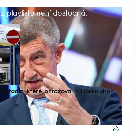
 playlistu není dostupná.
V
é letadlo, které ohrožoval v Lipsku dron,
Přilá
polit