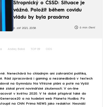
Stropnický o ČSSD: Situace je
vážná. Položit během covidu
vládu by byla prasárna
6 min čtení
6. zář 2021, 20:58
ka
Andrej Babiš
TOP 09
ODS
ně. Nenechává ho chladným ani zahraniční politika,
ině. Rád zpracovává i gaming a nezanedbává v textech
doval na Gymnáziu Na Vítězné pláni a poté na Vyšší
ké získal první novinářské zkušenosti. V on-line
covat v květnu 2020. V té době přispíval také do
Generace20 a na hudební web Planeta Hudba. Po
astoupil na CNN Prima NEWS jako redaktor. Nesnáší