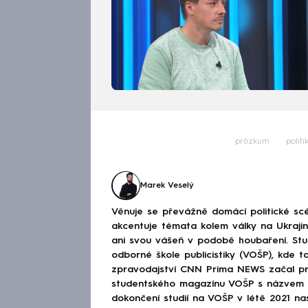
průzkum
politi
Marek Veselý
Věnuje se převážně domácí politické scé
akcentuje témata kolem války na Ukraj
ani svou vášeň v podobě houbaření. Stu
odborné škole publicistiky (VOŠP), kde ta
zpravodajství CNN Prima NEWS začal pra
studentského magazínu VOŠP s názvem 
dokončení studií na VOŠP v létě 2021 n