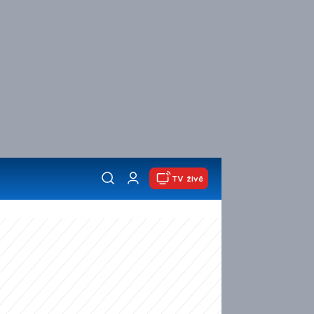
TV živě