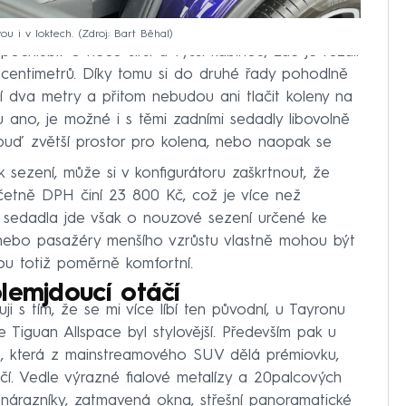
u i v loktech.
Zdroj: Bart Běhal
hlubit o něco širší a vyšší kabinou, zde je rozdíl
centimetrů. Díky tomu si do druhé řady pohodlně
ící dva metry a přitom nebudou ani tlačit koleny na
ano, je možné i s těmi zadními sedadly libovolně
uď zvětší prostor pro kolena, nebo naopak se
 sezení, může si v konfigurátoru zaškrtnout, že
četně DPH činí 23 800 Kč, což je více než
sedadla jde však o nouzové sezení určené ke
 nebo pasažéry menšího vzrůstu vlastně mohou být
ou totiž poměrně komfortní.
lemjdoucí otáčí
i s tím, že se mi více líbí ten původní, u Tayronu
že Tiguan Allspace byl stylovější. Především pak u
, která z mainstreamového SUV dělá prémiovku,
očí. Vedle výrazné fialové metalízy a 20palcových
ší nárazníky, zatmavená okna, střešní panoramatické