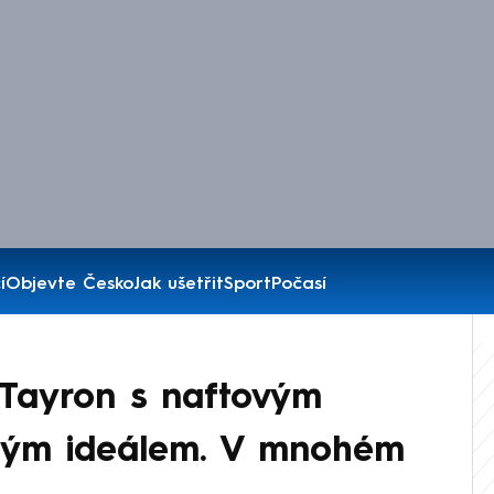
í
Objevte Česko
Jak ušetřit
Sport
Počasí
 Tayron s naftovým
ným ideálem. V mnohém