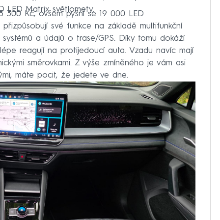
D LED Matrix světlomety.
13 300 Kč, ovšem pyšní se 19 000 LED
přizpůsobují své funkce na základě multifunkční
ích systémů a údajů o trase/GPS. Díky tomu dokáží
a lépe reagují na protijedoucí auta. Vzadu navíc mají
mickými směrovkami. Z výše zmíněného je vám asi
ými, máte pocit, že jedete ve dne.