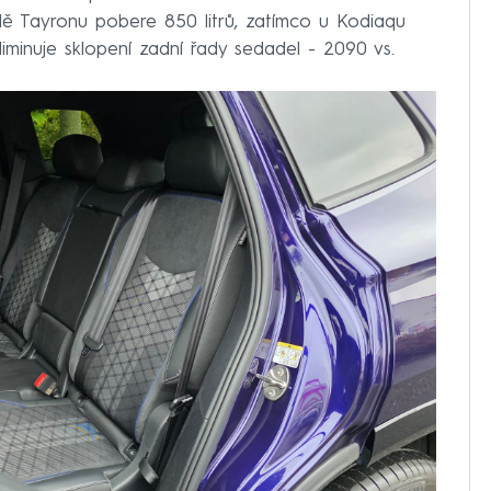
adě Tayronu pobere 850 litrů, zatímco u Kodiaqu
liminuje sklopení zadní řady sedadel - 2090 vs.