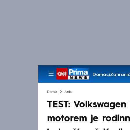
Domácí
Zahranič
Pořady
Domů
Auto
TEST: Volkswagen
motorem je rodin