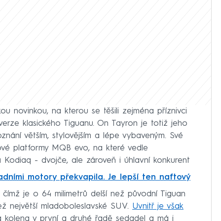
 novinkou, na kterou se těšili zejména příznivci
erze klasického Tiguanu. On Tayron je totiž jeho
znání větším, stylovějším a lépe vybaveným. Své
vé platformy MQB evo, na které vedle
 Kodiaq - dvojče, ale zároveň i úhlavní konkurent
dními motory překvapila. Je lepší ten naftový
 čímž je o 64 milimetrů delší než původní Tiguan
ež největší mladoboleslavské SUV.
Uvnitř je však
a kolena v první a druhé řadě sedadel a má i