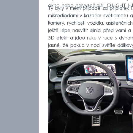
okno nebo nejvyspělejší IQ.LIGHT H
Ty byly v mém případě za příplatek 
mikrodiodami v každém světlometu a 
kamery, rychlosti vozidla, asistenčn
ještě lépe nasvítit silnici před vámi 
3D efekt a jdou ruku v ruce s dyna
jasné, že pokud v noci svítíte dálkov