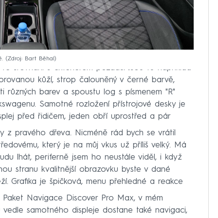
ě.
Zdroj: Bart Běhal
 ve srovnání s exteriérem pozadu. Jsou tu například
forovanou kůží, strop čalouněný v černé barvě,
eti různých barev a spoustu log s písmenem "R"
kswagenu. Samotné rozložení přístrojové desky je
plej před řidičem, jeden obří uprostřed a pár
ky z pravého dřeva. Nicméně rád bych se vrátil
tředovému, který je na můj vkus už příliš velký. Má
du lhát, periferně jsem ho neustále viděl, i když
ou stranu kvalitnější obrazovku byste v dané
ěží. Grafika je špičková, menu přehledné a reakce
it Paket Navigace Discover Pro Max, v mém
u vedle samotného displeje dostane také navigaci,