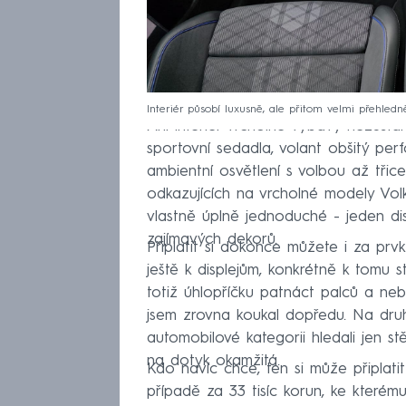
Interiér působí luxusně, ale přitom velmi přehledn
Ani interiér vrcholné výbavy nezůstal
sportovní sedadla, volant obšitý per
ambientní osvětlení s volbou až třic
odkazujících na vrcholné modely Vol
vlastně úplně jednoduché - jeden dis
zajímavých dekorů.
Připlatit si dokonce můžete i za prv
ještě k displejům, konkrétně k tomu s
totiž úhlopříčku patnáct palců a nebu
jsem zrovna koukal dopředu. Na druh
automobilové kategorii hledali jen st
na dotyk okamžitá.
Kdo navíc chce, ten si může připlat
případě za 33 tisíc korun, ke kterém