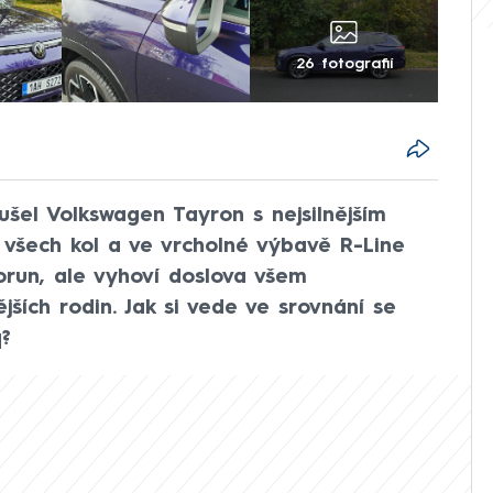
26 fotografií
šel Volkswagen Tayron s nejsilnějším
šech kol a ve vrcholné výbavě R-Line
 korun, ale vyhoví doslova všem
ších rodin. Jak si vede ve srovnání se
?