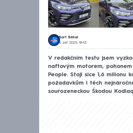
Bart Běhal
9. zář 2025, 18:43
V redakčním testu jsem vyzkou
naftovým motorem, pohonem v
People. Stojí sice 1,6 milionu
požadavkům i těch nejnáročněj
sourozeneckou Škodou Kodiaq