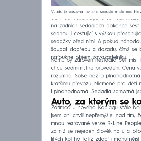
Vzadu je posuvná lavice a spousta místa nad hlavo
SUV od Volkswagenu se však může poc
na zadních sedadlech dokonce šest 
sednou i cestující s výškou přesahuj
sedačky před nimi. A pokud náhodou 
šoupat dopředu a dozadu, čímž se b
nafoukne objem zavazadelníku.
Komu by zároveň nestačilo pět míst k
chce sedmimístné provedení. Cena v
rozumné. Spíše než o plnohodnotná 
kratšímu převozu. Nicméně pro děti
i plnohodnotná. Sedadla samotná js
Auto, za kterým se ko
Zatímco u nového Kodiaqu stále bojuj
jsem ani chvíli nepřemýšlel nad tím, 
mnou testované verze R-Line People
za niž se nejeden člověk na ulici ot
litých kol ho totiž zdobí i mohutněj