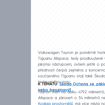
Volkswagen Tayron je poměrně horkou
Tiguanu Allspace, tedy prodloužené v
jakýmsi nástupcem, ovšem ještě o po
přednosti čerpá zejména z koncerno
současného Tiguanu stojí také Škoda
testovaného vozu.
K TÉMATU:
Škoda Octavia se zákla
nebo benzinový?
Tayron měří na délku 4792 milimetrů,
Allspace a zároveň o 34 milimetrů n
Kodiaq prostornější
, má více místa n