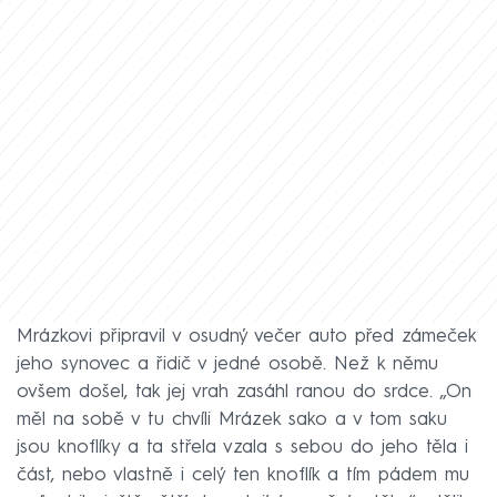
Mrázkovi připravil v osudný večer auto před zámeček
jeho synovec a řidič v jedné osobě. Než k němu
ovšem došel, tak jej vrah zasáhl ranou do srdce. „On
měl na sobě v tu chvíli Mrázek sako a v tom saku
jsou knoflíky a ta střela vzala s sebou do jeho těla i
část, nebo vlastně i celý ten knoflík a tím pádem mu