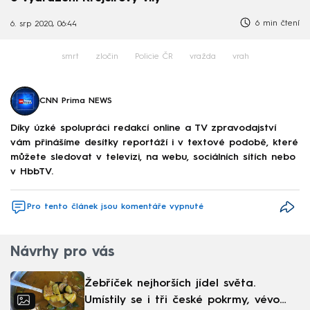
6 min čtení
6. srp 2020, 06:44
smrt
zločin
Policie ČR
vražda
vrah
CNN Prima NEWS
Díky úzké spolupráci redakcí online a TV zpravodajství
vám přinášíme desítky reportáží i v textové podobě, které
můžete sledovat v televizi, na webu, sociálních sítích nebo
v HbbTV.
Pro tento článek jsou komentáře vypnuté
Návrhy pro vás
Žebříček nejhorších jídel světa.
Umístily se i tři české pokrmy, vévodí