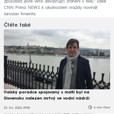
způsobila ještě větší devastující zranění v těle,“ sdělil
CNN Prima NEWS k okolnostem vraždy novinář
Jaroslav Kmenta.
Čtěte také
Italský poradce spojovaný s mafií byl na
Slovensku nalezen mrtvý ve vodní nádrži
6 min čtení
25. čvc 2020, 09:30
Vraha kontroverzního podnikatele, který bývá