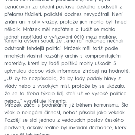
označován za přední postavu českého podsvětí z
přelomu tisíciletí, policisté dodnes nevypátrali. Není
znám ani motiv vraždy, protože jich mohlo být hned
několik. Mrázek měl nepřátele a tudíž se mohlo
jednat například o vyřizování účtů mezi mafiány.
Kmenta ovšem soudí, že „kmotra“ nakonec nechali
odstranit tehdejší politici. Mrázek měl totiž podle
mnohých vlastnit rozsáhlý archiv s kompromitujícími
materiály, které by řadě politiků mohly uškodit. S
uplynulou dobou však informace ztrácejí na hodnotě.
„Už by to nezpůsobilo, že by tady padaly hlavy z
vlády nebo z vysokých míst, protože by se ukázalo,
že se to třeba týkalo lidí, kteří už ve vysoké politice
nejsou,“ vysvětluje Kmenta.
Mrázek začal s podnikáním již během komunismu. Šlo
však o nelegální činnost, neboť působil jako vekslák.
Později se stal jednou z vedoucích postav českého
podsvětí, ačkoliv reálně byl invalidní důchodce, který