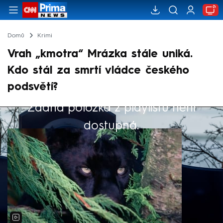
Domů
Krimi
Vrah „kmotra“ Mrázka stále uniká.
Kdo stál za smrtí vládce českého
podsvětí?
Žádná položka z playlistu není
Výběr redakce
dostupná.