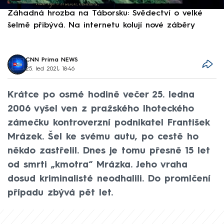
Záhadná hrozba na Táborsku: Svědectví o velké
S
šelmě přibývá. Na internetu kolují nové záběry
d
CNN Prima NEWS
25. led 2021, 18:46
Krátce po osmé hodině večer 25. ledna
2006 vyšel ven z pražského lhoteckého
zámečku kontroverzní podnikatel František
Mrázek. Šel ke svému autu, po cestě ho
někdo zastřelil. Dnes je tomu přesně 15 let
od smrti „kmotra“ Mrázka. Jeho vraha
dosud kriminalisté neodhalili. Do promlčení
případu zbývá pět let.