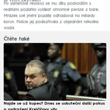
se vyučil lakýrníkem.
Po sametové revoluci se mu díky podvodům s
realitami podařilo vylákat ohromné peníze z bank.
Mrázek své jmění později odhadoval na miliardy
korun. Policie jej podezřívala z objednání několika
vražd.
Čtěte také
Najde se už kupec? Dnes se uskuteční další pokus
o vydražení Krejčířovy vily