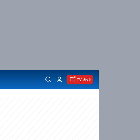
TV živě