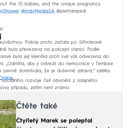
out the 10 babies, and the unique pregnancy.
byShower
@IndyMediaSA
@pietrampedi
21
í
o nezvěstnou. Policie proto začala po Sitholeové
dně byla převezena na policejní stanici. Podle
ové byla její klientka proti své vůli odvezena do
í. „Odmítla, aby ji odvezli do nemocnice v Tembise
se pevně domnívala, že je duševně zdravá,“ sdělila
Online
.
vo sociálního rozvoje čelí obvinění z údajného
vývoj případu, zatím není známo.
Čtěte také
Čtyřletý Marek se poleptal