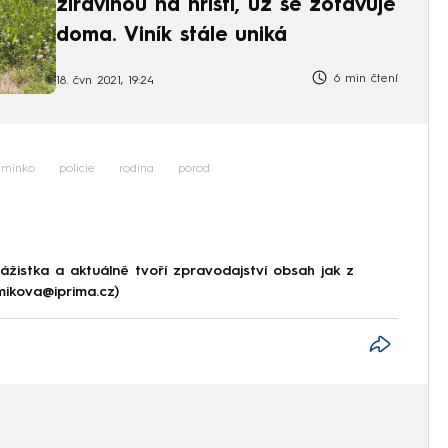
žíravinou na hřišti, už se zotavuje
doma. Viník stále uniká
6 min čtení
18. čvn 2021, 19:24
iminko
policie
rodina
porod
ážistka a aktuálně tvoří zpravodajství obsah jak z
.mikova@iprima.cz)