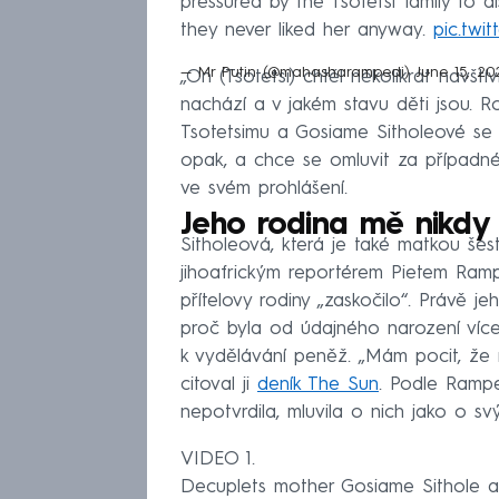
pressured by the Tsotetsi family to 
they never liked her anyway.
pic.twi
— Mr Putin (@mahasharampedi)
June 15, 20
„On (Tsotetsi) chtěl několikrát navštív
nachází a v jakém stavu děti jsou. 
Tsotetsimu a Gosiame Sitholeové se
opak, a chce se omluvit za případné 
ve svém prohlášení.
Jeho rodina mě nikdy
Sitholeová, která je také matkou šes
jihoafrickým reportérem Pietem Ramp
přítelovy rodiny „zaskočilo“. Právě j
proč byla od údajného narození vícer
k vydělávání peněž. „Mám pocit, že 
citoval ji
deník The Sun
. Podle Rampe
nepotvrdila, mluvila o nich jako o sv
VIDEO 1.
Decuplets mother Gosiame Sithole an