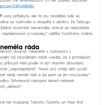
disclose the whereabouts of her babies, because
tter.com/DB7xK8hl8v
21
it svou přítelkyni, ale ta mu nesdělila, kde se
Rodina se rozhodla a dospěla k závěru, že Tebogu
 žádná vícerčata nenarodila, dokud se neprokáže
nepříjemnosti a rozpaky,“ sdělila Tsotetsiho rodina
 neměla ráda
tiletých dvojčat, následně v rozhovoru s
edim na neznámém místě uvedla, že ji prohlášení
eho příbuzní měli podle ní být hlavním důvodem,
čat „nepolapitelná“. Navíc prý chtějí děti využít
mě nikdy neměli rádi a že jsem se jim vnucovala,“
diho Sitholeová narození deseti miminek
ých „dětech“.
d her husband, Teboho Tsotetsi on their first