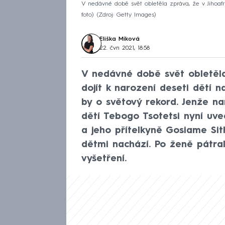
V nedávné době svět obletěla zpráva, že v Jihoafri
foto)
Zdroj: Getty Images
Eliška Míková
22. čvn 2021, 18:58
V nedávné době svět obletěla
dojít k narození deseti dětí n
by o světový rekord. Jenže na
dětí Tebogo Tsotetsi nyní uve
a jeho přítelkyně Gosiame Sit
dětmi nachází. Po ženě pátrala
vyšetření.