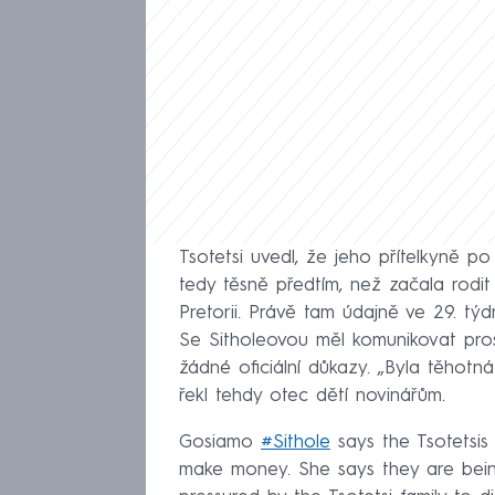
Tsotetsi uvedl, že jeho přítelkyně po
tedy těsně předtím, než začala rodi
Pretorii. Právě tam údajně ve 29. týd
Se Sitholeovou měl komunikovat prost
žádné oficiální důkazy. „Byla těhotn
řekl tehdy otec dětí novinářům.
Gosiamo
#Sithole
says the Tsotetsis
make money. She says they are being 