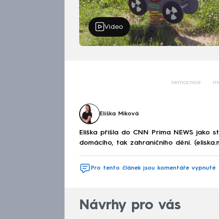
Video
nemocnice
m
Eliška Míková
Eliška přišla do CNN Prima NEWS jako st
domácího, tak zahraničního dění. (eliska
Pro tento článek jsou komentáře vypnuté
Návrhy pro vás