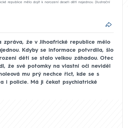
cké republice mělo dojít k narození deseti dětí najednou. (Ilustrační
 zpráva, že v Jihoafrické republice mělo
ajednou. Kdyby se informace potvrdila, šlo
rození dětí se stalo velkou záhadou. Otec
dl, že své potomky na vlastní oči neviděl
holeová mu prý nechce říct, kde se s
 i policie. Má ji čekat psychiatrické