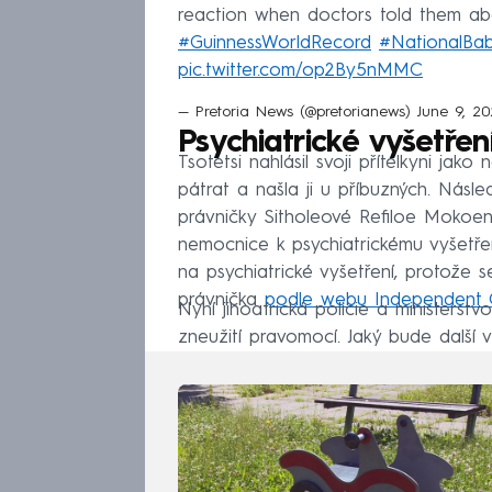
reaction when doctors told them ab
#GuinnessWorldRecord
#NationalBa
pic.twitter.com/op2By5nMMC
— Pretoria News (@pretorianews)
June 9, 20
Psychiatrické vyšetřen
Tsotetsi nahlásil svoji přítelkyni jak
pátrat a našla ji u příbuzných. Násle
právničky Sitholeové Refiloe Mokoena
nemocnice k psychiatrickému vyšetřen
na psychiatrické vyšetření, protože 
právnička
podle webu Independent 
Nyní jihoafrická policie a ministerst
zneužití pravomocí. Jaký bude další 