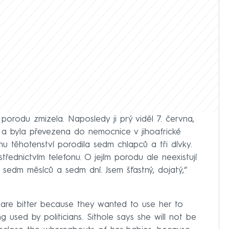
 porodu zmizela. Naposledy ji prý viděl 7. června,
t a byla převezena do nemocnice v jihoafrické
nu těhotenství porodila sedm chlapců a tři dívky.
řednictvím telefonu. O jejím porodu ale neexistují
á sedm měsíců a sedm dní. Jsem šťastný, dojatý,“
 are bitter because they wanted to use her to
used by politicians. Sithole says she will not be