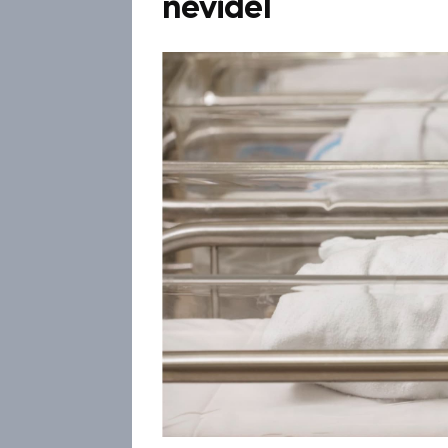
neviděl