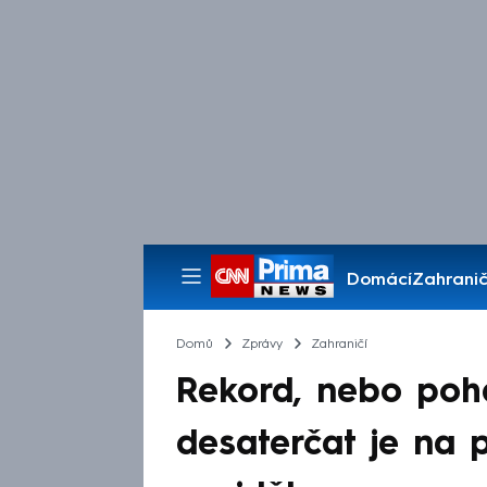
Domácí
Zahranič
Pořady
Domů
Zprávy
Zahraničí
Rekord, nebo poh
desaterčat je na ps