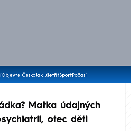
í
Objevte Česko
Jak ušetřit
Sport
Počasí
ádka? Matka údajných
ychiatrii, otec děti