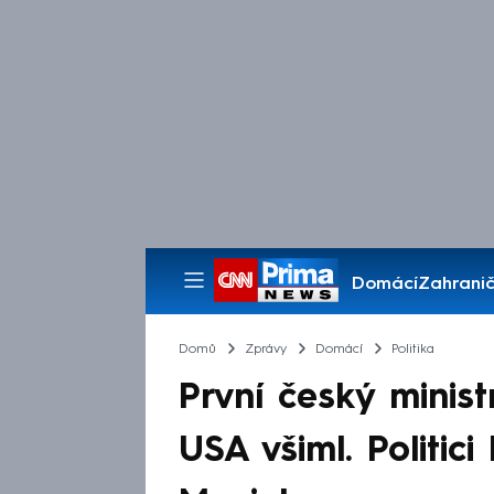
Domácí
Zahranič
Pořady
Domů
Zprávy
Domácí
Politika
První český minist
USA všiml. Politic