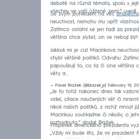
debatě na různá témata, spolu s její
všechny ve vaší úžasné zemi,“ uvedl.
Se svým pohledem na věc
přispěcha
neuctivost, nemohu mu upřít vlastnost
Zatímco ostatní se jen řadí za prezi
většina chce slyšet, on se nebojí být
Jakkoli mi je cizí Macinkova neuctivo
chybí většině politiků. Odvahu. Zatím
papouškují to, co ta či ona většina c
věty a…
— Pavel Blažek (@blazek_p)
February 19, 2
„Je to totiž nakonec dnes tak vzácná
videí, citace naučených vět či mravn
nikoli našich politiků, z nichž mnozí j
Macinkou souhlasíme či nikoliv, o je
rozhodnuto,“ dodal Blažek.
Příspěvek amerického prezidenta vyzd
„Vždy mi bude líto, že mi prezident P