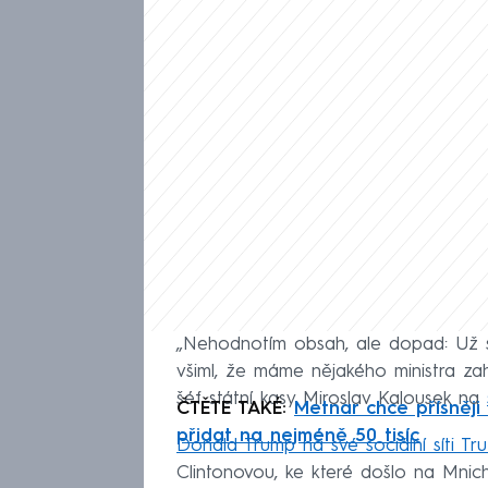
„Nehodnotím obsah, ale dopad: Už si
všiml, že máme nějakého ministra zahr
šéf státní kasy Miroslav Kalousek na
ČTĚTE TAKÉ:
Metnar chce přísněji 
přidat na nejméně 50 tisíc
Donald Trump na své sociální síti Tru
Clintonovou, ke které došlo na Mnic