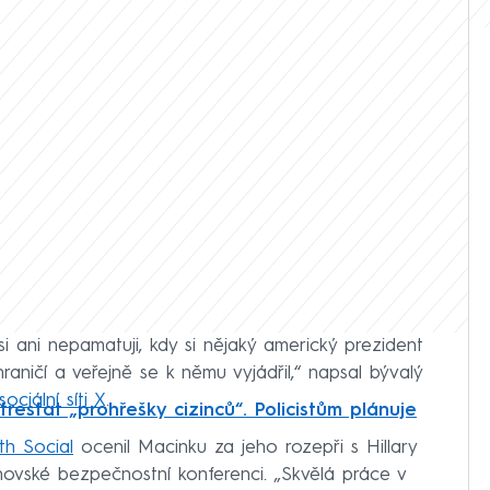
 ani nepamatuji, kdy si nějaký americký prezident
aničí a veřejně se k němu vyjádřil,“ napsal bývalý
sociální síti X
.
trestat „prohřešky cizinců“. Policistům plánuje
th Social
ocenil Macinku za jeho rozepři s Hillary
hovské bezpečnostní konferenci. „Skvělá práce v