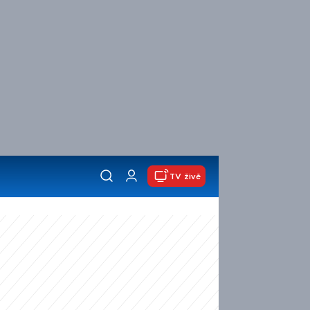
TV živě