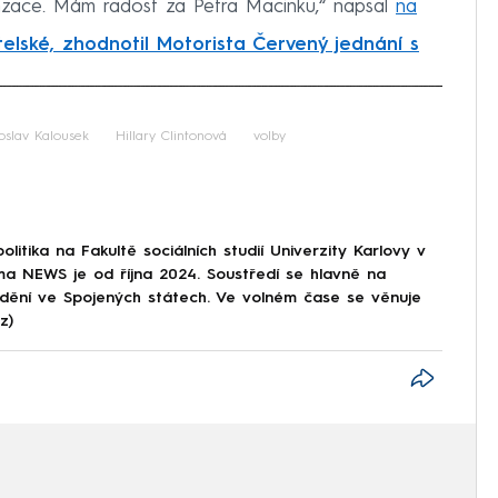
enzace. Mám radost za Petra Macinku,“ napsal
na
telské, zhodnotil Motorista Červený jednání s
iled to fetch
oslav Kalousek
Hillary Clintonová
volby
olitika na Fakultě sociálních studií Univerzity Karlovy v
a NEWS je od října 2024. Soustředí se hlavně na
 dění ve Spojených státech. Ve volném čase se věnuje
z)