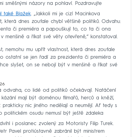
mi směšnými názory na pohlaví. Pozdravujte
l také Blažek
. „Jakkoli mi je cizí Macinkova
, která dnes zoufale chybí většině politiků. Odvahu.
denta či premiéra a papouškují to, co ta či ona
 v menšině a říkat své věty otevřeně,“ konstatoval.
st, nemohu mu upřít vlastnost, která dnes zoufale
co ostatní se jen řadí za prezidenta či premiéra a
hce slyšet, on se nebojí být v menšině a říkat své
026
 odvaha, co lidé od politiků očekávají. Natáčení
í kázání mají být doménou filmařů, herců a kněží,
iž prakticky nic jiného nedělají a neumějí. Ať tedy s
ho politickém osudu nemusí být ještě zdaleka
vihl i poslanec zvolený za Motoristy Filip Turek.
etr Pavel protiústavně zabránil být ministrem