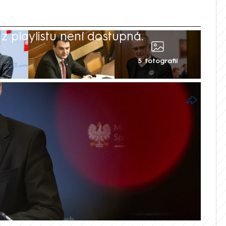
 playlistu není dostupná.
5 fotografií
a zahraničí Petra Macinky (Motoristé)
Clintonovou na sociální síti X reagoval
v Kalousek. Nepamatuje si, že by kdy
l českého ministra zahraničí. Svůj názor
spravedlnosti Pavel Blažek. Macinku