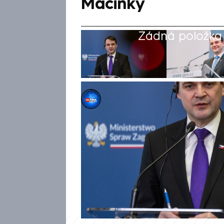
Macinky
Žádná položka z
Michael Cardal
19. úno 2026, 12:17
Na Trumpovu pochvalu ministr
kvůli jeho konfliktu s Hillary 
bývalý ministr financí Mirosla
americký prezident zaznamena
sdílel i někdejší šéf resortu 
pochválil za odvahu.