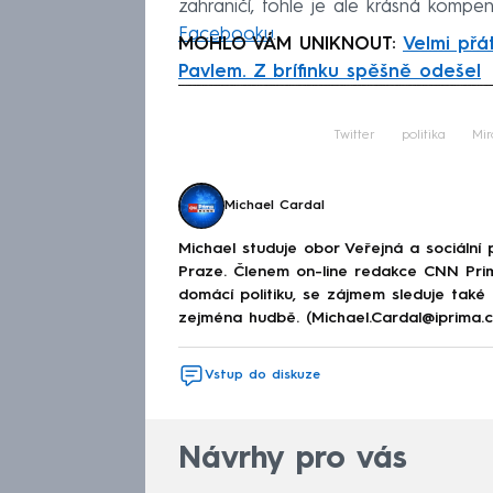
zahraničí, tohle je ale krásná komp
Facebooku
.
MOHLO VÁM UNIKNOUT:
Velmi přá
Pavlem. Z brífinku spěšně odešel
Fa
Twitter
politika
Mir
Michael Cardal
Michael studuje obor Veřejná a sociální p
Praze. Členem on-line redakce CNN Prim
domácí politiku, se zájmem sleduje také
zejména hudbě. (Michael.Cardal@iprima.c
Vstup do diskuze
Návrhy pro vás