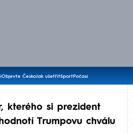
í
Objevte Česko
Jak ušetřit
Sport
Počasí
r, kterého si prezident
i hodnotí Trumpovu chválu