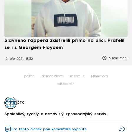
Slavného rappera zastřelili přímo na ulici. Přátelil
se i s Georgem Floydem
6 min čtení
12. bře 2021, 18:52
policie
demonstrace
rasismus
Minnesota
odškodnění
ČTK
Spolehlivý, rychlý a nezávislý zpravodajský servis.
Pro tento článek jsou komentáře vypnuté