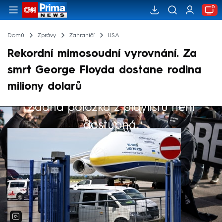
Domů
Zprávy
Zahraničí
USA
Rekordní mimosoudní vyrovnání. Za
smrt George Floyda dostane rodina
miliony dolarů
Žádná položka z playlistu není
Výběr redakce
dostupná.