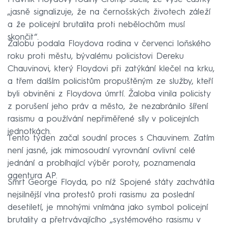
„jasně signalizuje, že na černošských životech záleží
a že policejní brutalita proti nebělochům musí
skončit“.
Žalobu podala Floydova rodina v červenci loňského
roku proti městu, bývalému policistovi Dereku
Chauvinovi, který Floydovi při zatýkání klečel na krku,
a třem dalším policistům propuštěným ze služby, kteří
byli obviněni z Floydova úmrtí. Žaloba vinila policisty
z porušení jeho práv a město, že nezabránilo šíření
rasismu a používání nepřiměřené síly v policejních
jednotkách.
Tento týden začal soudní proces s Chauvinem. Zatím
není jasné, jak mimosoudní vyrovnání ovlivní celé
jednání a probíhající výběr poroty, poznamenala
agentura AP.
Smrt George Floyda, po níž Spojené státy zachvátila
nejsilnější vlna protestů proti rasismu za poslední
desetiletí, je mnohými vnímána jako symbol policejní
brutality a přetrvávajícího „systémového rasismu v