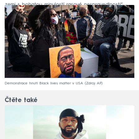
zemi s bohatou minulostí rasové nespravedlnosti“.
Demonstrace hnutí Black lives matter v USA
Zdroj: AP
Čtěte také