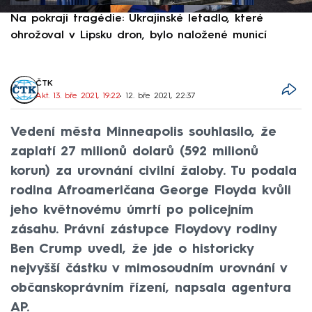
Na pokraji tragédie: Ukrajinské letadlo, které
P
ohrožoval v Lipsku dron, bylo naložené municí
e
ČTK
Akt. 13. bře 2021, 19:22
• 12. bře 2021, 22:37
Vedení města Minneapolis souhlasilo, že
zaplatí 27 milionů dolarů (592 milionů
korun) za urovnání civilní žaloby. Tu podala
rodina Afroameričana George Floyda kvůli
jeho květnovému úmrtí po policejním
zásahu. Právní zástupce Floydovy rodiny
Ben Crump uvedl, že jde o historicky
nejvyšší částku v mimosoudním urovnání v
občanskoprávním řízení, napsala agentura
AP.