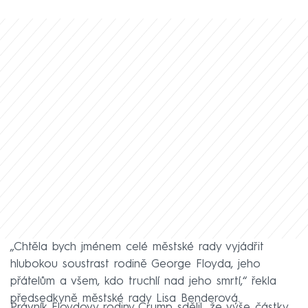
„Chtěla bych jménem celé městské rady vyjádřit
hlubokou soustrast rodině George Floyda, jeho
přátelům a všem, kdo truchlí nad jeho smrtí,“ řekla
předsedkyně městské rady Lisa Benderová.
Právník Floydovy rodiny Crump sdělil, že výše částky