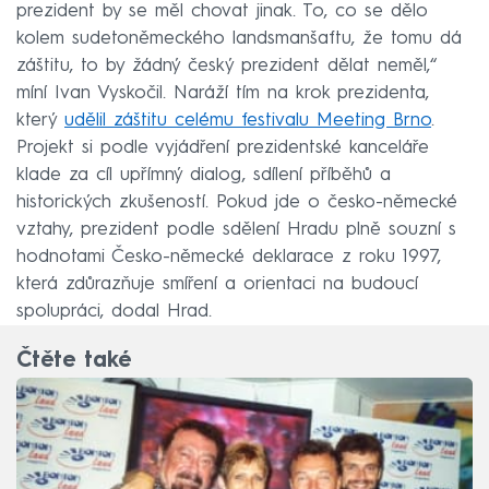
prezident by se měl chovat jinak. To, co se dělo
kolem sudetoněmeckého landsmanšaftu, že tomu dá
záštitu, to by žádný český prezident dělat neměl,“
míní Ivan Vyskočil. Naráží tím na krok prezidenta,
který
udělil záštitu celému festivalu Meeting Brno
.
Projekt si podle vyjádření prezidentské kanceláře
klade za cíl upřímný dialog, sdílení příběhů a
historických zkušeností. Pokud jde o česko-německé
vztahy, prezident podle sdělení Hradu plně souzní s
hodnotami Česko-německé deklarace z roku 1997,
která zdůrazňuje smíření a orientaci na budoucí
spolupráci, dodal Hrad.
Čtěte také