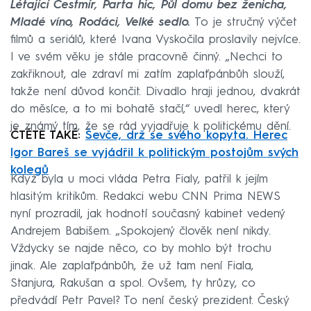
Létající Čestmír, Parta hic, Půl domu bez ženicha,
Mladé víno, Rodáci, Velké sedlo.
To je stručný výčet
filmů a seriálů, které Ivana Vyskočila proslavily nejvíce.
I ve svém věku je stále pracovně činný. „Nechci to
zakřiknout, ale zdraví mi zatím zaplaťpánbůh slouží,
takže není důvod končit. Divadlo hraji jednou, dvakrát
do měsíce, a to mi bohatě stačí,“ uvedl herec, který
je známý tím, že se rád vyjadřuje k politickému dění.
ČTĚTE TAKÉ:
Ševče, drž se svého kopyta. Herec
Igor Bareš se vyjádřil k politickým postojům svých
kolegů
Když byla u moci vláda Petra Fialy, patřil k jejím
hlasitým kritikům. Redakci webu CNN Prima NEWS
nyní prozradil, jak hodnotí současný kabinet vedený
Andrejem Babišem. „Spokojený člověk není nikdy.
Vždycky se najde něco, co by mohlo být trochu
jinak. Ale zaplaťpánbůh, že už tam není Fiala,
Stanjura, Rakušan a spol. Ovšem, ty hrůzy, co
předvádí Petr Pavel? To není český prezident. Český