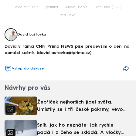
Failed to fetch
Vladimir Putin
politika
Andrej Babiš
Petr Fiala (ODS)
Petr Pavel
David Laštovka
David v rámci CNN Prima NEWS píše především o dění na
domácí scéně. (david.lastovka@iprima.cz)
Vstup do diskuze
Návrhy pro vás
Žebříček nejhorších jídel světa.
Umístily se i tři české pokrmy, vévodí
skandinávská kuchyně
Sníh, jak ho neznáte: Jak rychle
padá i z čeho se skládá. A vločky