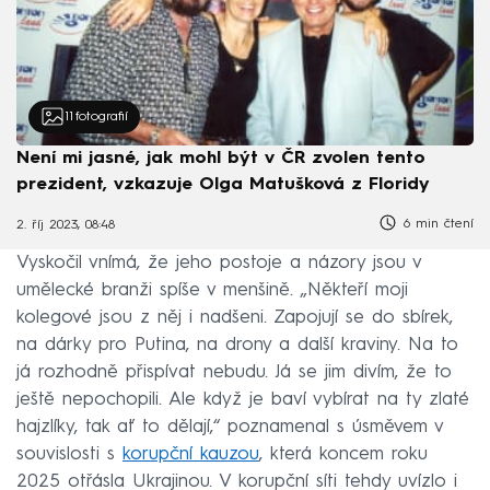
11
fotografií
Není mi jasné, jak mohl být v ČR zvolen tento
prezident, vzkazuje Olga Matušková z Floridy
6 min čtení
2. říj 2023, 08:48
Vyskočil vnímá, že jeho postoje a názory jsou v
umělecké branži spíše v menšině. „Někteří moji
kolegové jsou z něj i nadšeni. Zapojují se do sbírek,
na dárky pro Putina, na drony a další kraviny. Na to
já rozhodně přispívat nebudu. Já se jim divím, že to
ještě nepochopili. Ale když je baví vybírat na ty zlaté
hajzlíky, tak ať to dělají,“ poznamenal s úsměvem v
souvislosti s
korupční kauzou
, která koncem roku
2025 otřásla Ukrajinou. V korupční síti tehdy uvízlo i