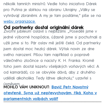
několik tamních ministrů. Vedle toho iniciativa Dárek
pro Putina je sbírkou na obranu Ukrajiny. „Války se
vyhrávají zbraněmi. A my je tam posíláme,“ píše se na
webu organizace.
Od partnerky dostal originální dárek
Životní jubileum oslavil s nejbližšími. „Poseděli jsme v
jedné výborné hospůdce, úžasně jsme si pochutnali a
užili jsme si to. Pár oslav mě ještě čeká. Od partnerky
jsem dostal moc hezký dárek. Výtisk novin ze dne
svého narození. Píšou tam například o popravě
válečného zločince a nacisty K. H. Franka. Kromě
toho jsem dostal kazetu všelijakých voňavých věcí. A
od kamarádů, co se obvykle dává, aby z druhého
udělali alkoholika. Tedy láhve alkoholu,“ uzavřel s
úsměvem.
MOHLO VÁM UNIKNOUT:
Bavič Petr Novotný
otevřeně. Syna už nepřevychovám, říká. Koho v
parlamentních volbách volil?