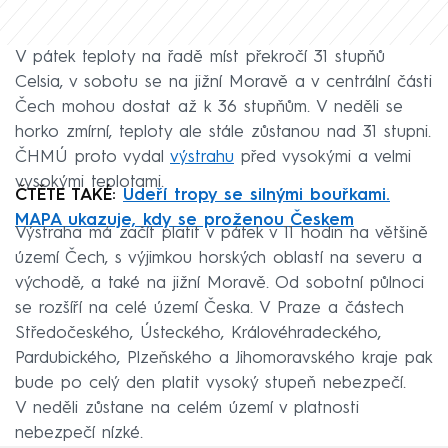
V pátek teploty na řadě míst překročí 31 stupňů
Celsia, v sobotu se na jižní Moravě a v centrální části
Čech mohou dostat až k 36 stupňům. V neděli se
horko zmírní, teploty ale stále zůstanou nad 31 stupni.
ČHMÚ proto vydal
výstrahu
před vysokými a velmi
vysokými teplotami.
ČTĚTE TAKÉ:
Udeří tropy se silnými bouřkami.
MAPA ukazuje, kdy se proženou Českem
Výstraha má začít platit v pátek v 11 hodin na většině
území Čech, s výjimkou horských oblastí na severu a
východě, a také na jižní Moravě. Od sobotní půlnoci
se rozšíří na celé území Česka. V Praze a částech
Středočeského, Ústeckého, Královéhradeckého,
Pardubického, Plzeňského a Jihomoravského kraje pak
bude po celý den platit vysoký stupeň nebezpečí.
V neděli zůstane na celém území v platnosti
nebezpečí nízké.