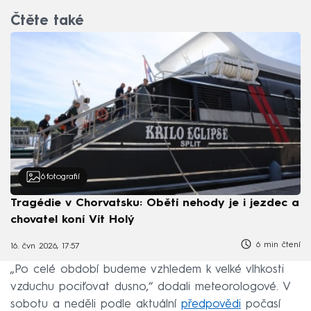
Čtěte také
6
fotografií
Tragédie v Chorvatsku: Obětí nehody je i jezdec a
chovatel koní Vít Holý
6 min čtení
16. čvn 2026, 17:57
„Po celé období budeme vzhledem k velké vlhkosti
vzduchu pociťovat dusno,“ dodali meteorologové. V
sobotu a neděli podle aktuální
předpovědi
počasí