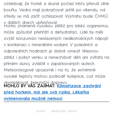
očekávají, že horké a dusné počasí místy přeruší silné
bouřky. Vedra mají pokračovat ještě po víkendu, od
středy se má začít ochlazovat. Výstrahu bude ČHMÚ
v dalších dnech upřesňovat.
Horko znamená vysokou zátěž pro lidský organismus,
může způsobit přehřátí a dehydrataci. Lidé by měli
zvýšit konzumaci neslazených nealkoholických nápojů
v kombinaci s minerálními vodami. V poledních a
odpoledních hodinách je dobré omezit tělesnou
zátěž i pobyt venku a nenechávat děti ani zvířata na
přímém slunci, zvláště v zaparkovaných autech.
Meteorologové upozornili i na to, že extrémně
vysoké teploty mohou poškodit kolejnice, což může
zkomplikovat železniční dopravu.
MOHLO BY VÁS ZAJÍMAT:
Klimatizace zachrání
před horkem, má ale svá rizika. Lékařka
vyjmenovala možné nemoci
Failed to fetch
počasí
předpověď počasí