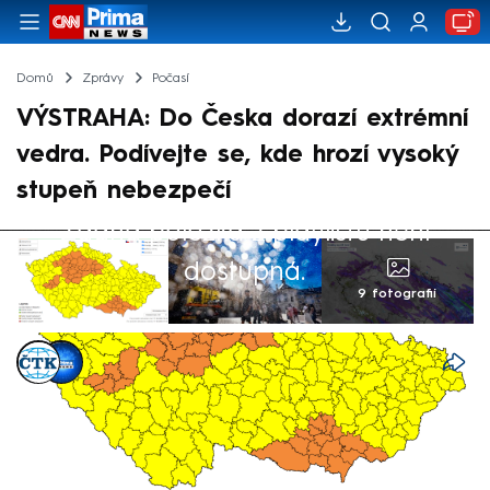
Domů
Zprávy
Počasí
VÝSTRAHA: Do Česka dorazí extrémní
vedra. Podívejte se, kde hrozí vysoký
stupeň nebezpečí
Žádná položka z playlistu není
dostupná.
9 fotografií
ČTK
,
CNN Prima NEWS
Akt. 17. čvn 2026, 11:28
• 17. čvn 2026, 11:15
Výstrahu před vysokými teplotami vydali
kvůli tropickému počasí na víkend