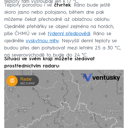
teploty tam vystoupají jen k 17 °C.
Teploty porostou i ve
čtvrtek
. Ráno bude ještě
skoro jasno nebo polojasno, během dne pak
můžeme čekat přechodně až oblačnou oblohu.
Ojedinělé přeháňky se objeví zejména na horách,
píše ČHMÚ ve své
týdenní předpovědi
. Ráno se
ojediněle
vyskytnou mlhy
. Nejvyšší denní teploty se
budou přes den pohybovat mezi letními 25 a 30 °C,
na severovýchodě to bude do 24 °C.
Situaci ve svém kraji můžete sledovat
prostřednictvím radaru: