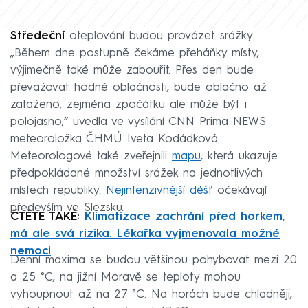
Středeční
oteplování budou provázet srážky.
„Během dne postupně čekáme přeháňky místy,
výjimečně také může zabouřit. Přes den bude
převažovat hodně oblačnosti, bude oblačno až
zataženo, zejména zpočátku ale může být i
polojasno,“ uvedla ve vysílání CNN Prima NEWS
meteoroložka ČHMÚ Iveta Kodádková.
Meteorologové také zveřejnili
mapu
, která ukazuje
předpokládané množství srážek na jednotlivých
místech republiky.
Nejintenzivnější déšť
očekávají
především ve Slezsku.
ČTĚTE TAKÉ:
Klimatizace zachrání před horkem,
má ale svá rizika. Lékařka vyjmenovala možné
nemoci
Denní maxima se budou většinou pohybovat mezi 20
a 25 °C, na jižní Moravě se teploty mohou
vyhoupnout až na 27 °C. Na horách bude chladněji,