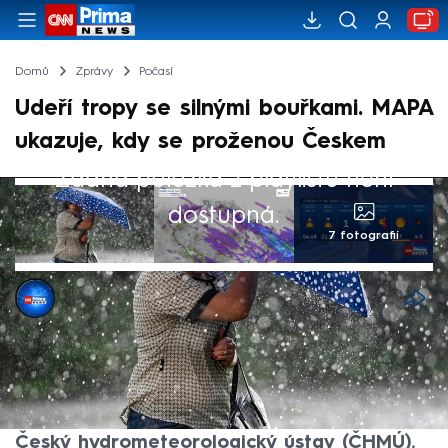
Domů
Zprávy
Počasí
Udeří tropy se silnými bouřkami. MAPA
ukazuje, kdy se proženou Českem
Žádná položka z playlistu není
dostupná.
7 fotografií
CNN Prima NEWS
17. čvn 2026, 09:52
Oteplování v Česku pokračuje, ve středu
však přijdou srážky. Objeví se i bouřky,
které budou o víkendu silné, upozorňuje
Český hydrometeorologický ústav (ČHMÚ).