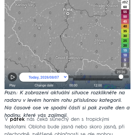
Pozn.: K zobrazení aktuální situace rozklikněte na
radaru v levém horním rohu příslušnou kategorii.
Na časové ose ve spodní části si pak zvolte den a
hodinu, které vás zajímají.
V
pátek
nás čeká slunečný den s tropickými
teplotami. Obloha bude jasná nebo skoro jasná, při
přechodně zvětšené oblačnosti se ale mohou