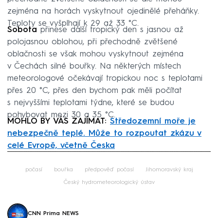
zejména na horách vyskytnout ojedinělé přeháňky.
Teploty se vyšplhají k 29 až 33 °C.
Sobota
přinese další tropický den s jasnou až
polojasnou oblohou, při přechodně zvětšené
oblačnosti se však mohou vyskytnout zejména
v Čechách silné bouřky. Na některých místech
meteorologové očekávají tropickou noc s teplotami
přes 20 °C, přes den bychom pak měli počítat
s nejvyššími teplotami týdne, které se budou
pohybovat mezi 30 a 35 °C.
MOHLO BY VÁS ZAJÍMAT:
Středozemní moře je
nebezpečně teplé. Může to rozpoutat zkázu v
celé Evropě, včetně Česka
Failed to fetch
počasí
bouřka
předpověď počasí
Jihomoravský kraj
Český hydrometeorologický ústav
CNN Prima NEWS