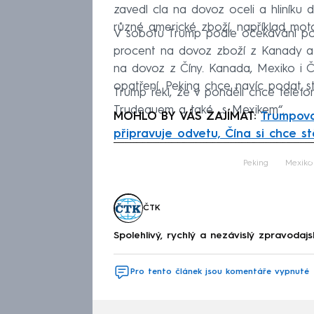
zavedl cla na dovoz oceli a hliník
různé americké zboží, například moto
V sobotu Trump podle očekávání pode
procent na dovoz zboží z Kanady a 
na dovoz z Číny. Kanada, Mexiko i 
opatření. Peking chce navíc podat s
Trump řekl, že v pondělí chce telef
Trudeauem a také „s Mexikem“.
MOHLO BY VÁS ZAJÍMAT:
Trumpova
připravuje odvetu, Čína si chce s
Fa
Peking
Mexiko
ČTK
Spolehlivý, rychlý a nezávislý zpravodajs
Pro tento článek jsou komentáře vypnuté