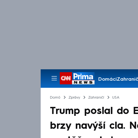
Domácí
Zahranič
Pořady
Domů
Zprávy
Zahraničí
USA
Trump poslal do E
brzy navýší cla. 