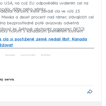
u do USA, na což EU odpověděla uvalením cel na
cykly, džíny nebo whisky.
psal nařízení, které zavádí cla ve výši 25
Mexika a deset procent nad rámec stávajících cel
Čína bezprostředně poté avizovaly odvetná
tížnost ke Světové obchodní organizaci (WTO).
onicky hovořit s kanadským premiérem Justinem
 cla si postižené země nedají líbit: Kanada
těžovat
iled to fetch
Kanada
ekonomika
politika
ký servis.