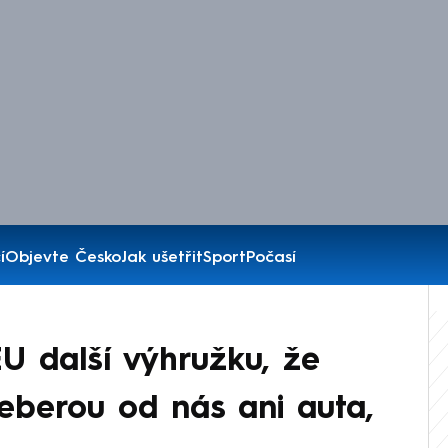
í
Objevte Česko
Jak ušetřit
Sport
Počasí
U další výhružku, že
Neberou od nás ani auta,