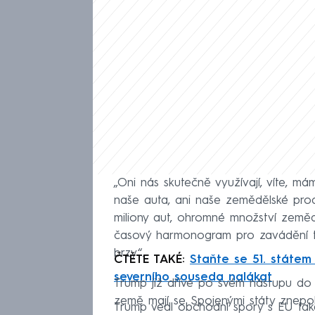
„Oni nás skutečně využívají, víte, m
naše auta, ani naše zemědělské pro
miliony aut, ohromné množství zeměd
časový harmonogram pro zavádění tě
brzy“.
ČTĚTE TAKÉ:
Staňte se 51. státem
severního souseda nalákat
Trump již dříve po svém nástupu do f
země mají se Spojenými státy znepok
Trump vedl obchodní spory s EU tak