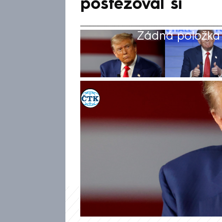
postěžoval si
Žádná položka z
ČTK
3. úno 2025, 06:40
Cla na výrobky z Evropské un
neděli podle agentury AFP no
Trump, když znovu poukázal n
který podle něj činí 300 milia