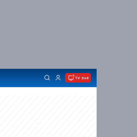
TV živě