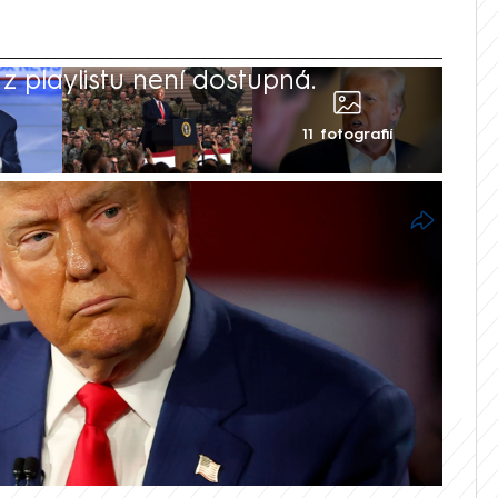
 playlistu není dostupná.
11 fotografií
ie budou zavedena „velmi brzy“. Řekl to v
vinářům americký prezident Donald
a obchodní deficit v neprospěch USA,
rd dolarů (přes sedm bilionů Kč).