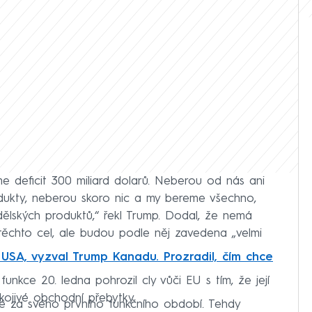
áme deficit 300 miliard dolarů. Neberou od nás ani
dukty, neberou skoro nic a my bereme všechno,
ělských produktů,“ řekl Trump. Dodal, že nemá
chto cel, ale budou podle něj zavedena „velmi
 USA, vyzval Trump Kanadu. Prozradil, čím chce
unkce 20. ledna pohrozil cly vůči EU s tím, že její
ojivé obchodní přebytky.
é za svého prvního funkčního období. Tehdy