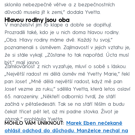
sklonila nebezpečně větve a z bezpečnostních
důvodů musela jít k zemi,“ dodala Yvetta.
Hlavou rodiny jsou oba
V manželství jim to klape a dobře se doplňují.
Prozradili také, kdo je u nich doma hlavou rodiny.
„Oba. Hlavy rodiny máme dvě. Každý tu svoji,“
poznamenali s úsměvem. Zajímavostí v jejich vztahu je,
že si stále vykají. „Zůstane to tak napořád. Úcta musí
být,“ mají jasno.
Zamilovanost z nich vyzařuje, mluví o sobě s láskou.
„Největší radost mi dělá úsměv mé Yvetty Marie,“ řekl
pan Josef. „Mně dělá největší radost, když mě pan
Josef vezme za ruku,“ sdělila Yvetta, která letos oslaví
65. narozeniny. „Někteří odborníci tvrdí, že stáří
začíná v pětašedesáti. Tak se na stáří těším a budu
čekat třicet pět let, až mi padne stovka. Život je
zázrak,“ prohlásila Yvetta.
MOHLO VÁM UNIKNOUT:
Marek Eben nečekaně
ohlásil odchod do důchodu. Manželce nechal na