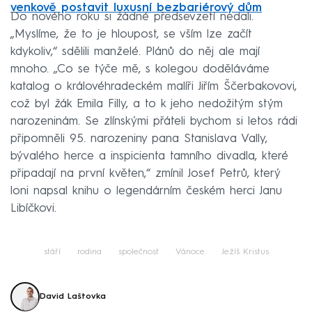
venkově postavit luxusní bezbariérový dům
Do nového roku si žádné předsevzetí nedali.
„Myslíme, že to je hloupost, se vším lze začít
kdykoliv,“ sdělili manželé. Plánů do něj ale mají
mnoho. „Co se týče mě, s kolegou doděláváme
katalog o královéhradeckém malíři Jiřím Ščerbakovovi,
což byl žák Emila Filly, a to k jeho nedožitým stým
narozeninám. Se zlínskými přáteli bychom si letos rádi
připomněli 95. narozeniny pana Stanislava Vally,
bývalého herce a inspicienta tamního divadla, které
připadají na první květen,“ zmínil Josef Petrů, který
loni napsal knihu o legendárním českém herci Janu
Libíčkovi.
stáří
rodina
společnost
Vánoce
Ježíš Kristus
David Laštovka