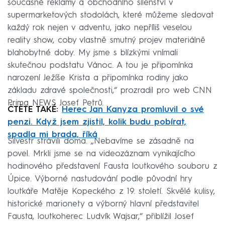
současné reklamy a obchodního šílenství v
supermarketových stodolách, které můžeme sledovat
každý rok nejen v adventu, jako nepříliš veselou
reality show, coby vlastně smutný projev materiálně
blahobytné doby. My jsme s blízkými vnímali
skutečnou podstatu Vánoc. A tou je připomínka
narození Ježíše Krista a připomínka rodiny jako
základu zdravé společnosti,“ prozradil pro web CNN
Prima NEWS Josef Petrů.
ČTĚTE TAKÉ:
Herec Jan Kanyza promluvil o své
penzi. Když jsem zjistil, kolik budu pobírat,
spadla mi brada, říká
Silvestr strávili doma. „Nebavíme se zásadně na
povel. Mrkli jsme se na videozáznam vynikajícího
hodinového představení Fausta loutkového souboru z
Úpice. Výborné nastudování podle původní hry
loutkáře Matěje Kopeckého z 19. století. Skvělé kulisy,
historické marionety a výborný hlavní představitel
Fausta, loutkoherec Ludvík Wajsar,“ přiblížil Josef