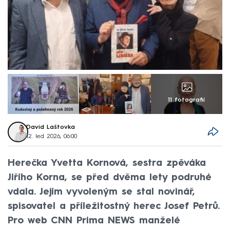
11 fotografií
David Laštovka
12. led 2026, 06:00
Herečka Yvetta Kornová, sestra zpěváka
Jiřího Korna, se před dvěma lety podruhé
vdala. Jejím vyvoleným se stal novinář,
spisovatel a příležitostný herec Josef Petrů.
Pro web CNN Prima NEWS manželé