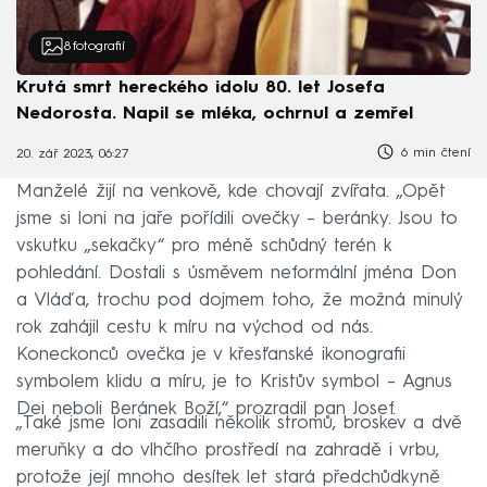
8
fotografií
Krutá smrt hereckého idolu 80. let Josefa
Nedorosta. Napil se mléka, ochrnul a zemřel
6 min čtení
20. zář 2023, 06:27
Manželé žijí na venkově, kde chovají zvířata. „Opět
jsme si loni na jaře pořídili ovečky – beránky. Jsou to
vskutku „sekačky“ pro méně schůdný terén k
pohledání. Dostali s úsměvem neformální jména Don
a Vláďa, trochu pod dojmem toho, že možná minulý
rok zahájil cestu k míru na východ od nás.
Koneckonců ovečka je v křesťanské ikonografii
symbolem klidu a míru, je to Kristův symbol – Agnus
Dei neboli Beránek Boží,“ prozradil pan Josef.
„Také jsme loni zasadili několik stromů, broskev a dvě
meruňky a do vlhčího prostředí na zahradě i vrbu,
protože její mnoho desítek let stará předchůdkyně