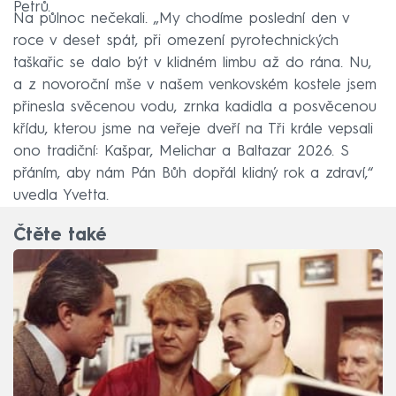
Petrů.
Na půlnoc nečekali. „My chodíme poslední den v
roce v deset spát, při omezení pyrotechnických
taškařic se dalo být v klidném limbu až do rána. Nu,
a z novoroční mše v našem venkovském kostele jsem
přinesla svěcenou vodu, zrnka kadidla a posvěcenou
křídu, kterou jsme na veřeje dveří na Tři krále vepsali
ono tradiční: Kašpar, Melichar a Baltazar 2026. S
přáním, aby nám Pán Bůh dopřál klidný rok a zdraví,“
uvedla Yvetta.
Čtěte také