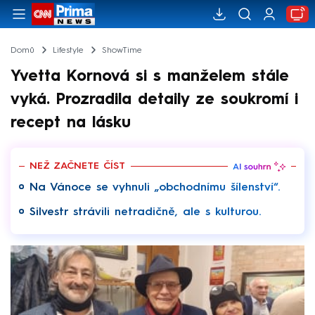
Domů
Lifestyle
ShowTime
Yvetta Kornová si s manželem stále
vyká. Prozradila detaily ze soukromí i
recept na lásku
NEŽ ZAČNETE ČÍST
Na Vánoce se vyhnuli „obchodnímu šílenství“.
Silvestr strávili netradičně, ale s kulturou.