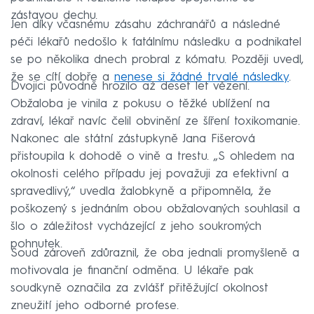
zástavou dechu.
Jen díky včasnému zásahu záchranářů a následné
péči lékařů nedošlo k fatálnímu následku a podnikatel
se po několika dnech probral z kómatu. Později uvedl,
že se cítí dobře a
nenese si žádné trvalé následky
.
Dvojici původně hrozilo až deset let vězení.
Obžaloba je vinila z pokusu o těžké ublížení na
zdraví, lékař navíc čelil obvinění ze šíření toxikomanie.
Nakonec ale státní zástupkyně Jana Fišerová
přistoupila k dohodě o vině a trestu. „S ohledem na
okolnosti celého případu jej považuji za efektivní a
spravedlivý,“ uvedla žalobkyně a připomněla, že
poškozený s jednáním obou obžalovaných souhlasil a
šlo o záležitost vycházející z jeho soukromých
pohnutek.
Soud zároveň zdůraznil, že oba jednali promyšleně a
motivovala je finanční odměna. U lékaře pak
soudkyně označila za zvlášť přitěžující okolnost
zneužití jeho odborné profese.