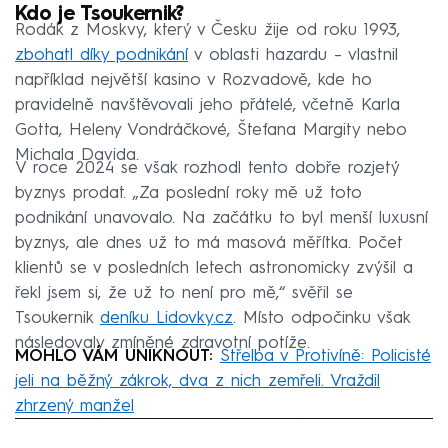
Kdo je Tsoukernik?
Rodák z Moskvy, který v Česku žije od roku 1993,
zbohatl díky podnikání
v oblasti hazardu – vlastnil
například největší kasino v Rozvadově, kde ho
pravidelně navštěvovali jeho přátelé, včetně Karla
Gotta, Heleny Vondráčkové, Štefana Margity nebo
Michala Davida.
V roce 2024 se však rozhodl tento dobře rozjetý
byznys prodat. „Za poslední roky mě už toto
podnikání unavovalo. Na začátku to byl menší luxusní
byznys, ale dnes už to má masová měřítka. Počet
klientů se v posledních letech astronomicky zvýšil a
řekl jsem si, že už to není pro mě,“ svěřil se
Tsoukernik
deníku
Lidovky.cz
. Místo odpočinku však
následovaly zmíněné zdravotní potíže.
MOHLO VÁM UNIKNOUT:
Střelba v Protivíně: Policisté
jeli na běžný zákrok, dva z nich zemřeli. Vraždil
zhrzený manžel
Failed to fetch