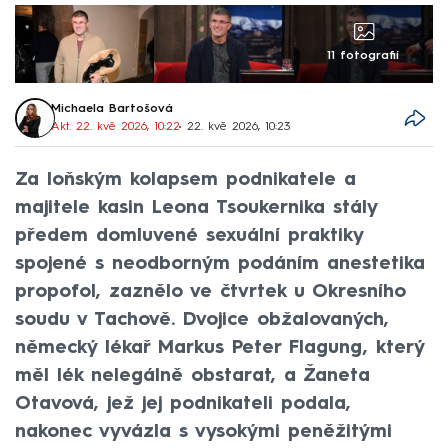
11 fotografií
Michaela Bartošová
Akt. 22. kvě 2026, 10:22
• 22. kvě 2026, 10:23
Za loňským kolapsem podnikatele a
majitele kasin Leona Tsoukernika stály
předem domluvené sexuální praktiky
spojené s neodborným podáním anestetika
propofol, zaznělo ve čtvrtek u Okresního
soudu v Tachově. Dvojice obžalovaných,
německý lékař Markus Peter Flagung, který
měl lék nelegálně obstarat, a Žaneta
Otavová, jež jej podnikateli podala,
nakonec vyvázla s vysokými peněžitými