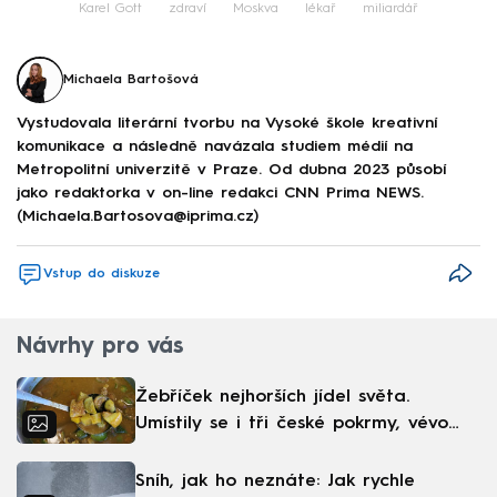
Karel Gott
zdraví
Moskva
lékař
miliardář
Michaela Bartošová
Vystudovala literární tvorbu na Vysoké škole kreativní
komunikace a následně navázala studiem médií na
Metropolitní univerzitě v Praze. Od dubna 2023 působí
jako redaktorka v on-line redakci CNN Prima NEWS.
(Michaela.Bartosova@iprima.cz)
Vstup do diskuze
Návrhy pro vás
Žebříček nejhorších jídel světa.
Umístily se i tři české pokrmy, vévodí
skandinávská kuchyně
Sníh, jak ho neznáte: Jak rychle