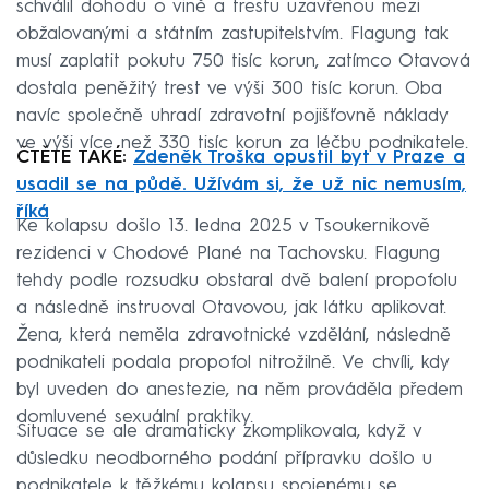
schválil dohodu o vině a trestu uzavřenou mezi
obžalovanými a státním zastupitelstvím. Flagung tak
musí zaplatit pokutu 750 tisíc korun, zatímco Otavová
dostala peněžitý trest ve výši 300 tisíc korun. Oba
navíc společně uhradí zdravotní pojišťovně náklady
ve výši více než 330 tisíc korun za léčbu podnikatele.
ČTĚTE TAKÉ:
Zdeněk Troška opustil byt v Praze a
usadil se na půdě. Užívám si, že už nic nemusím,
říká
Ke kolapsu došlo 13. ledna 2025 v Tsoukernikově
rezidenci v Chodové Plané na Tachovsku. Flagung
tehdy podle rozsudku obstaral dvě balení propofolu
a následně instruoval Otavovou, jak látku aplikovat.
Žena, která neměla zdravotnické vzdělání, následně
podnikateli podala propofol nitrožilně. Ve chvíli, kdy
byl uveden do anestezie, na něm prováděla předem
domluvené sexuální praktiky.
Situace se ale dramaticky zkomplikovala, když v
důsledku neodborného podání přípravku došlo u
podnikatele k těžkému kolapsu spojenému se