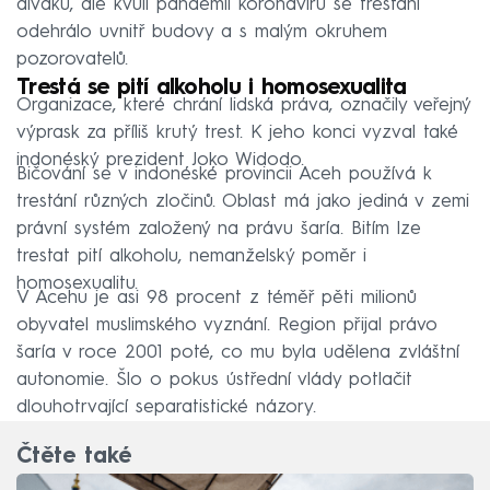
diváků, ale kvůli pandemii koronaviru se trestání
odehrálo uvnitř budovy a s malým okruhem
pozorovatelů.
Trestá se pití alkoholu i homosexualita
Organizace, které chrání lidská práva, označily veřejný
výprask za příliš krutý trest. K jeho konci vyzval také
indonéský prezident Joko Widodo.
Bičování se v indonéské provincii Aceh používá k
trestání různých zločinů. Oblast má jako jediná v zemi
právní systém založený na právu šaría. Bitím lze
trestat pití alkoholu, nemanželský poměr i
homosexualitu.
V Acehu je asi 98 procent z téměř pěti milionů
obyvatel muslimského vyznání. Region přijal právo
šaría v roce 2001 poté, co mu byla udělena zvláštní
autonomie. Šlo o pokus ústřední vlády potlačit
dlouhotrvající separatistické názory.
Čtěte také