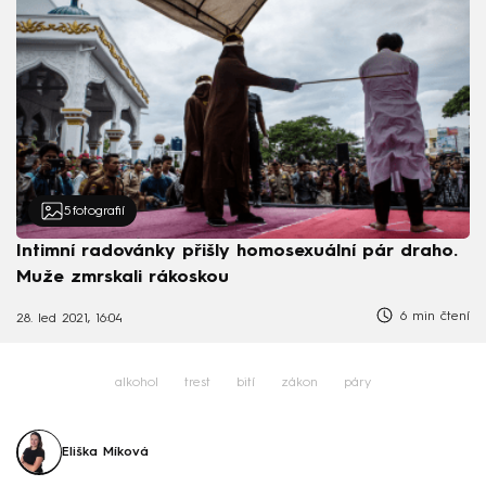
5
fotografií
Intimní radovánky přišly homosexuální pár draho.
Muže zmrskali rákoskou
6 min čtení
28. led 2021, 16:04
alkohol
trest
bití
zákon
páry
Eliška Míková