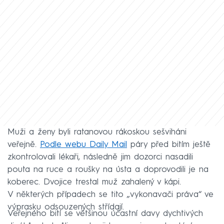
Muži a ženy byli ratanovou rákoskou sešviháni
veřejně.
Podle webu Daily Mail
páry před bitím ještě
zkontrolovali lékaři, následně jim dozorci nasadili
pouta na ruce a roušky na ústa a doprovodili je na
koberec. Dvojice trestal muž zahalený v kápi.
V některých případech se tito „vykonavači práva“ ve
výprasku odsouzených střídají.
Veřejného bití se většinou účastní davy dychtivých