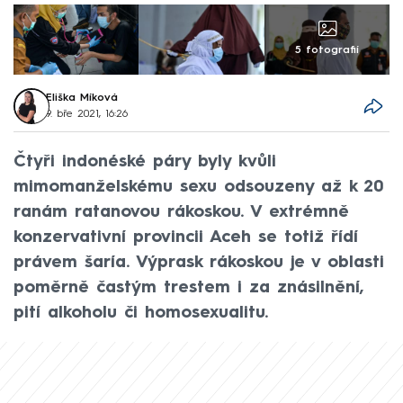
5 fotografií
Eliška Míková
9. bře 2021, 16:26
Čtyři indonéské páry byly kvůli
mimomanželskému sexu odsouzeny až k 20
ranám ratanovou rákoskou. V extrémně
konzervativní provincii Aceh se totiž řídí
právem šaría. Výprask rákoskou je v oblasti
poměrně častým trestem i za znásilnění,
pití alkoholu či homosexualitu.