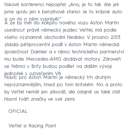
tiskové konferenci nepopřel: „Ano, je to tak. Ale jeli
jsme spolu jen k benzínové stanici. Je to krásné auto
a on mi o něm vyprávěl.“
A že by měl do kokpitu nového vozu Aston Martin
usednout právě německý jezdec Vettel, má podle
všeho významné obchodní hledisko. V prosinci 2013
získala pětiprocentní podíl v Aston Martin německá
společnost Daimler a v rámci technického partnerství
mu bude Mercedes-AMG dodávat motory. Zároveň
se Němci s Brity budou podílet na dalším vývoji
jednotek s označením V8.
Navíc pro Aston Martin je německý trh druhým
nejvýznamnějším, hned po tom britském. No a proto
by Vettel neměl jen závodit, ale údajně se také stát
hlavní tváří značky ve své zemi.
OFICIAL
Vettel a Racing Point