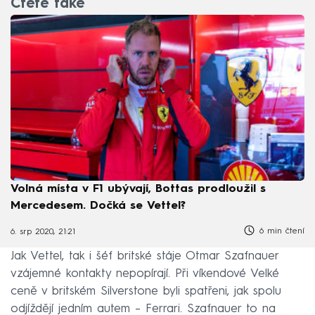
Čtěte také
Volná místa v F1 ubývají, Bottas prodloužil s
Mercedesem. Dočká se Vettel?
6 min čtení
6. srp 2020, 21:21
Jak Vettel, tak i šéf britské stáje Otmar Szafnauer
vzájemné kontakty nepopírají. Při víkendové Velké
ceně v britském Silverstone byli spatřeni, jak spolu
odjíždějí jedním autem – Ferrari. Szafnauer to na