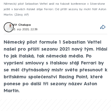
Německý pilot Sebastian Vettel sedí na tiskové konference v Silverstone
ještě v barvách italské stáje Ferrari. Od příští sezony by mohl řídit Aston
Martin.
Zdroj: AP
Vít Chalupa
13. srp 2020, 22:38
Německý pilot formule 1 Sebastian Vettel
našel pro příští sezonu 2021 nový tým. Hlásí
to jak italská, tak německá média. Po
vypršení smlouvy s italskou stájí Ferrari by
se měl čtyřnásobný mistr světa přesunout k
britskému společenství Racing Point, které
ponese po další tři sezony název Aston
Martin.