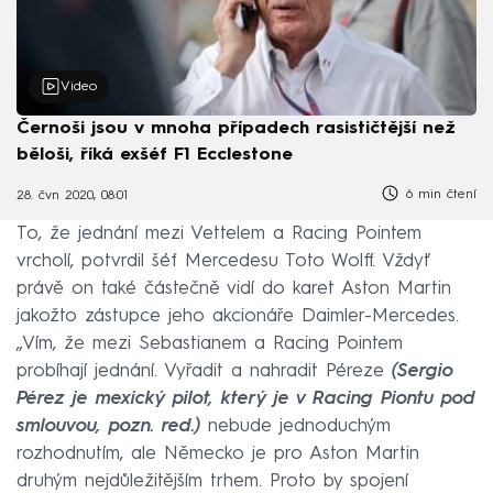
Video
Černoši jsou v mnoha případech rasističtější než
běloši, říká exšéf F1 Ecclestone
6 min čtení
28. čvn 2020, 08:01
To, že jednání mezi Vettelem a Racing Pointem
vrcholí, potvrdil šéf Mercedesu Toto Wolff. Vždyť
právě on také částečně vidí do karet Aston Martin
jakožto zástupce jeho akcionáře Daimler-Mercedes.
„Vím, že mezi Sebastianem a Racing Pointem
probíhají jednání. Vyřadit a nahradit Péreze
(Sergio
Pérez je mexický pilot, který je v Racing Piontu pod
smlouvou, pozn. red.)
nebude jednoduchým
rozhodnutím, ale Německo je pro Aston Martin
druhým nejdůležitějším trhem. Proto by spojení