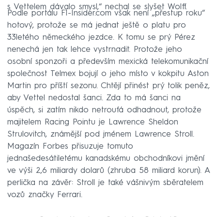
s Vettelem dávalo smysl,“ nechal se slyšet Wolff.
Podle portálu F1-Insider.com však není „přestup roku“
hotový, protože se má jednat ještě o platu pro
33letého německého jezdce. K tomu se prý Pérez
nenechá jen tak lehce vystrnadit. Protože jeho
osobní sponzoři a především mexická telekomunikační
společnost Telmex bojují o jeho místo v kokpitu Aston
Martin pro příští sezonu. Chtějí přinést prý tolik peněz,
aby Vettel nedostal šanci. Zda to má šanci na
úspěch, si zatím nikdo netroufá odhadnout, protože
majitelem Racing Pointu je Lawrence Sheldon
Strulovitch, známější pod jménem Lawrence Stroll.
Magazín Forbes přisuzuje tomuto
jednašedesátiletému kanadskému obchodníkovi jmění
ve výši 2,6 miliardy dolarů (zhruba 58 miliard korun). A
perlička na závěr: Stroll je také vášnivým sběratelem
vozů značky Ferrari.