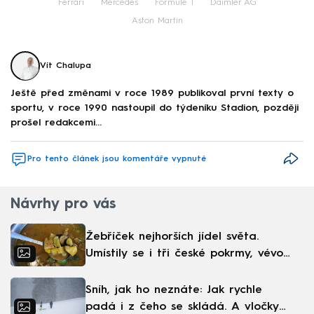
Ferrari
Mercedes
Formule 1
Daimler AG
Aston Martin
Vít Chalupa
Ještě před změnami v roce 1989 publikoval první texty o
sportu, v roce 1990 nastoupil do týdeníku Stadion, později
prošel redakcemi...
Pro tento článek jsou komentáře vypnuté
Návrhy pro vás
Žebříček nejhorších jídel světa.
Umístily se i tři české pokrmy, vévodí
skandinávská kuchyně
Sníh, jak ho neznáte: Jak rychle
padá i z čeho se skládá. A vločky