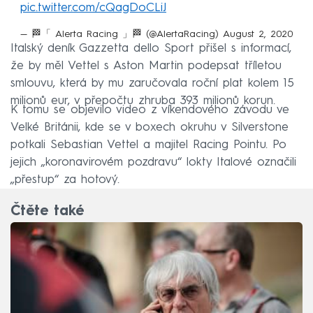
pic.twitter.com/cQagDoCLiJ
— 🏁「 Alerta Racing 」🏁 (@AlertaRacing)
August 2, 2020
Italský deník Gazzetta dello Sport přišel s informací,
že by měl Vettel s Aston Martin podepsat tříletou
smlouvu, která by mu zaručovala roční plat kolem 15
milionů eur, v přepočtu zhruba 393 milionů korun.
K tomu se objevilo video z víkendového závodu ve
Velké Británii, kde se v boxech okruhu v Silverstone
potkali Sebastian Vettel a majitel Racing Pointu. Po
jejich „koronavirovém pozdravu“ lokty Italové označili
„přestup“ za hotový.
Čtěte také