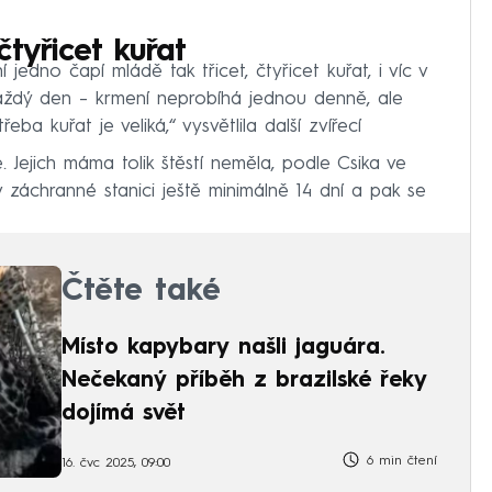
čtyřicet kuřat
ní jedno čapí mládě tak třicet, čtyřicet kuřat, i víc v
každý den – krmení neprobíhá jednou denně, ale
řeba kuřat je veliká,“ vysvětlila další zvířecí
. Jejich máma tolik štěstí neměla, podle Csika ve
 záchranné stanici ještě minimálně 14 dní a pak se
Čtěte také
Místo kapybary našli jaguára.
Nečekaný příběh z brazilské řeky
dojímá svět
6 min čtení
16. čvc 2025, 09:00