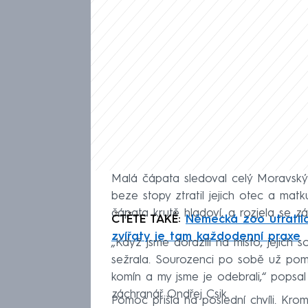
Malá čápata sledoval celý Moravský 
beze stopy ztratil jejich otec a matk
čápata krutě hladoví, a rozjela se z
ČTĚTE TAKÉ:
Německá zoo utratila
zvířaty je tam každodenní praxe
„Když jsme dorazili na místo, jejich 
sežrala. Sourozenci po sobě už pomalu
komín a my jsme je odebrali,“ pops
záchranář Ondřej Csik.
Pomoc přišla na poslední chvíli. Kro