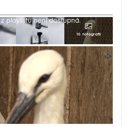
 playlistu není dostupná.
10 fotografií
za sebou mají hasiči a zvířecí
uně na Olomoucku. Z vysokého komínu
a, která přišla o rodiče. Záchrana
i.