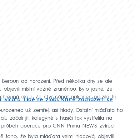
Beroun od narození. Před několika dny se ale
u objevili místní vážně zraněnou. Bylo jasné, že
áchranná akce. Ze čtyř čápat nakonec přežila tři.
 lvíčata. Lidé se zlobí: Kruté zacházení se
sourozenec už zemřel, asi hlady. Ostatní mláďata ho
 začali jít, kolegyně s hasiči tak vystřelila na
al průběh operace pro CNN Prima NEWS zvířecí
mě toho, že byla mláďata velmi hladová, objevili