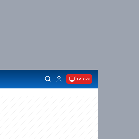
TV živě