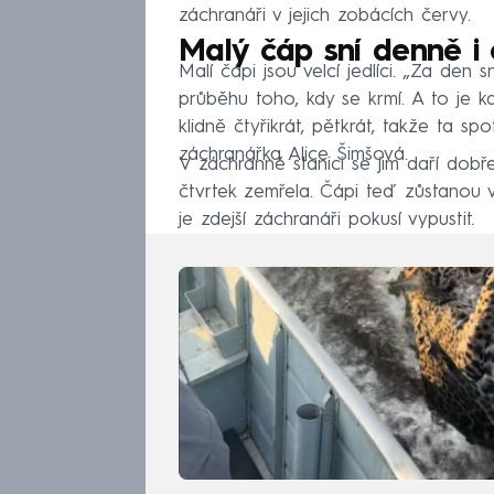
záchranáři v jejich zobácích červy.
Malý čáp sní denně i 
Malí čápi jsou velcí jedlíci. „Za den s
průběhu toho, kdy se krmí. A to je 
klidně čtyřikrát, pětkrát, takže ta spot
záchranářka Alice Šimšová.
V záchranné stanici se jim daří dobře
čtvrtek zemřela. Čápi teď zůstanou v
je zdejší záchranáři pokusí vypustit.