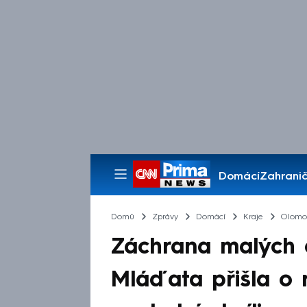
Domácí
Zahranič
Pořady
Domů
Zprávy
Domácí
Kraje
Olomou
Záchrana malých 
Mláďata přišla o 