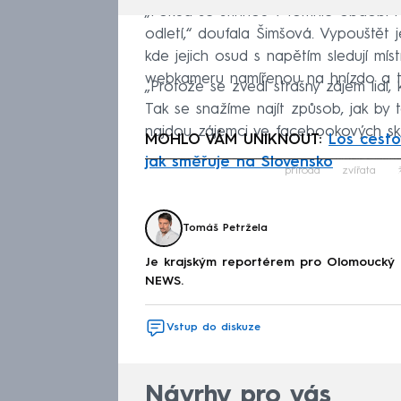
„Pokud se stihnou v tomhle období ro
odletí,“ doufala Šimšová. Vypouštět
kde jejich osud s napětím sledují míst
webkameru namířenou na hnízdo a t
„Protože se zvedl strašný zájem lidí, k
Tak se snažíme najít způsob, jak by t
najdou zájemci ve facebookových sk
MOHLO VÁM UNIKNOUT:
Los cestov
jak směřuje na Slovensko
Fa
příroda
zvířata
Tomáš Petržela
Je krajským reportérem pro Olomoucký 
NEWS.
Vstup do diskuze
Návrhy pro vás