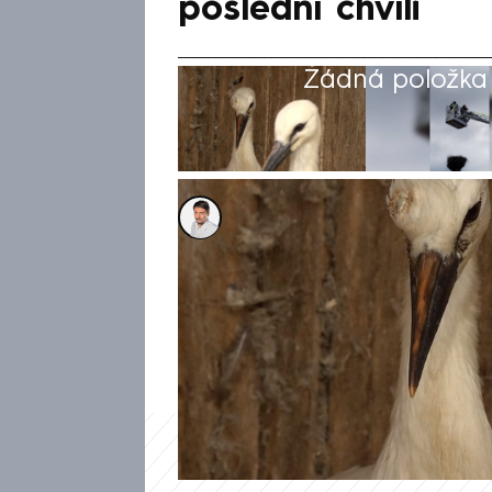
poslední chvíli
Žádná položka z
Tomáš Petržela
17. čvc 2025, 22:29
Náročnou záchrannou operaci 
záchranáři v Moravském Bero
tam museli sundat čapí mláďat
přitom přišla na poslední chvíl