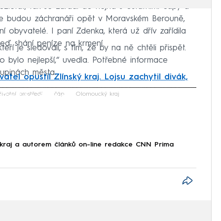
zlétat, tak se zařadí do hejna s ostatními čápy a
 je budou záchranáři opět v Moravském Berouně,
ní obyvatelé. I paní Zdenka, která už dřív zařídila
eď shání peníze na krmení.
teří je sledovali, s tím, že by na ně chtěli přispět.
o bylo nejlepší,“ uvedla. Potřebné informace
upinách města.
atel opustil Zlínský kraj. Lojsu zachytil divák,
iled to fetch
životní prostředí
čáp
Olomoucký kraj
kraj a autorem článků on-line redakce CNN Prima