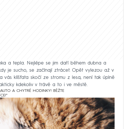
lhka a tepla. Nejlépe se jim daří během dubna a
kdy je sucho, se začínají ztrácet. Opět vylezou až v
a vás klíšťata skočí ze stromu z lesa, není tak úplně
kticky kdekoliv v trávě a to i ve městě.
AUTO A CHYTRÉ HODINKY! BĚŽTE
CE!"