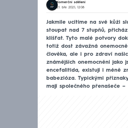
Komerční sdělení
21. bře 2021, 12:08
Jakmile ucítíme na své kůži s
stoupat nad 7 stupňů, přicház
klíšťat. Tyto malé potvory do
totiž dost závažná onemocněn
člověka, ale i pro zdraví naš
známějších onemocnění jako js
encefalitida, existují i mén
babezióza. Typickými příznak
mají společného přenašeče – k