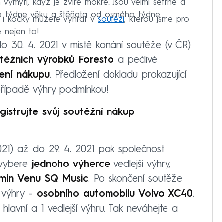
ch vymytí, když je zvíře mokré. Jsou velmi šetrné a
o týdne věku a štěňata od osmého týdne.
 i kočky můžete vyhrát v
soutěži
, kterou jsme pro
e nejen to!
o 30. 4. 2021 v místě konání soutěže (v ČR)
těžních výrobků Foresto
a pečlivě
ení nákupu
. Předložení dokladu prokazující
případě výhry podmínkou!
gistrujte svůj soutěžní nákup
21) až do 29. 4. 2021 pak společnost
 vybere
jednoho výherce
vedlejší výhry,
rmin Venu SQ Music
. Po skončení soutěže
 výhry –
osobního automobilu Volvo XC40
.
hlavní a 1 vedlejší výhru. Tak neváhejte a