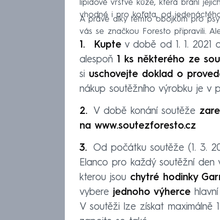
lipidové vrstvě kůže, která brání jeji
vhodné i pro koťata, od jedenáctéh
A právě díky těmto obojkům pro psy
vás se značkou Foresto připravili. Al
Kupte
v době od 1. 1. 2021 d
alespoň
1 ks některého ze sou
si
uschovejte doklad o proved
nákup soutěžního výrobku je v 
V době konání soutěže
zare
na
www.soutezforesto.cz
Od počátku soutěže (1. 3. 20
Elanco pro každý soutěžní den
kterou jsou
chytré hodinky Ga
vybere
jednoho výherce
hlavní
V soutěži lze získat maximálně 1 