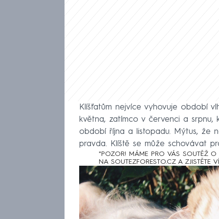
Klíšťatům nejvíce vyhovuje období v
května, zatímco v červenci a srpnu, 
období října a listopadu. Mýtus, že n
pravda. Klíště se může schovávat pra
"POZOR! MÁME PRO VÁS SOUTĚŽ O 
NA
SOUTEZFORESTO.CZ
A ZJISTĚTE VÍ