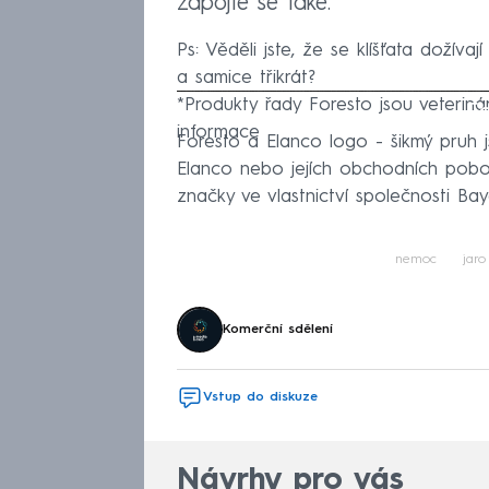
zapojte se také.
Ps: Věděli jste, že se klíšťata dožívaj
a samice třikrát?
*Produkty řady Foresto jsou veterinár
Fa
informace
Foresto a Elanco logo - šikmý pruh j
Elanco nebo jejích obchodních pobo
značky ve vlastnictví společnosti B
nemoc
jaro
Komerční sdělení
Vstup do diskuze
Návrhy pro vás