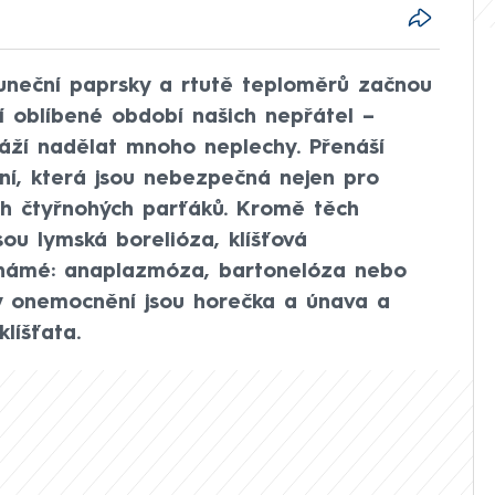
luneční paprsky a rtutě teploměrů začnou
í oblíbené období našich nepřátel –
káží nadělat mnoho neplechy. Přenáší
í, která jsou nebezpečná nejen pro
ich čtyřnohých parťáků. Kromě těch
ou lymská borelióza, klíšťová
ě známé: anaplazmóza, bartonelóza nebo
y onemocnění jsou horečka a únava a
líšťata.