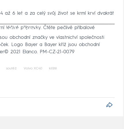
í 4 až 6 let a za celý svůj život se krmí krví dvakrát
ní léčivé přípravky. Čtěte pečlivě příbalové
iled to fetch
sou obchodní značky ve vlastnictví společnosti
ček. Logo Bayer a Bayer kříž jsou obchodní
ayer© 2021 Elanco. PM-CZ-21-0079
soutěž
Volvo XC40
klíště