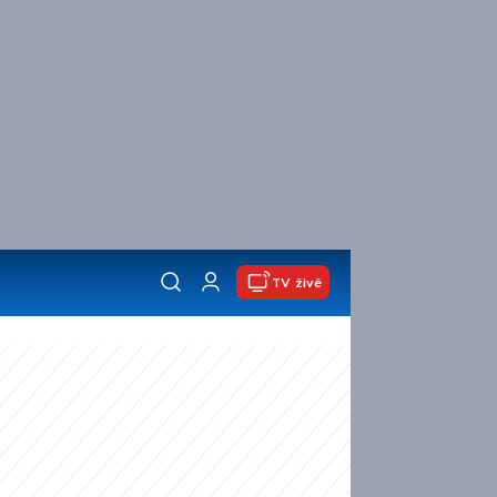
TV živě