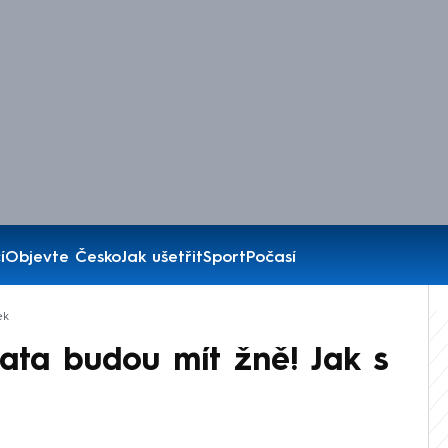
í
Objevte Česko
Jak ušetřit
Sport
Počasí
ek
ťata budou mít žně! Jak s