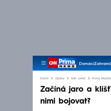
Domácí
Zahranič
Pořady
Domů
Zprávy
Svět zvířat
Prima Mazlíč
Začíná jaro a klíš
nimi bojovat?