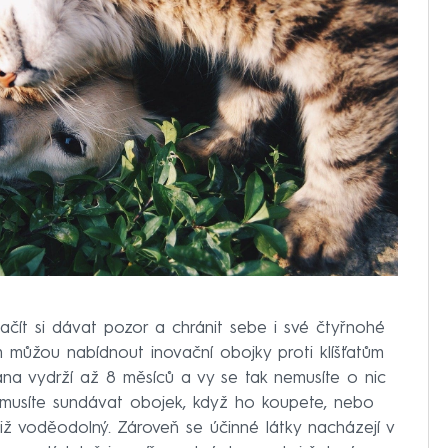
ačít si dávat pozor a chránit sebe i své čtyřnohé
 můžou nabídnout inovační obojky proti klíšťatům
ana vydrží až 8 měsíců a vy se tak nemusíte o nic
emusíte sundávat obojek, když ho koupete, nebo
iž voděodolný. Zároveň se účinné látky nacházejí v