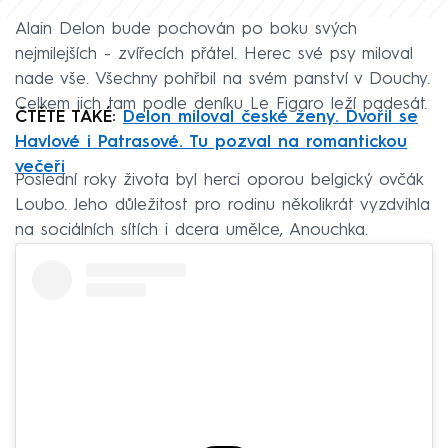
Alain Delon bude pochován po boku svých
nejmilejších - zvířecích přátel. Herec své psy miloval
nade vše. Všechny pohřbil na svém panství v Douchy.
Celkem jich tam podle deníku Le Figaro leží padesát.
ČTĚTE TAKÉ:
Delon miloval české ženy. Dvořil se
Havlové i Patrasové. Tu pozval na romantickou
večeři
Poslední roky života byl herci oporou belgický ovčák
Loubo. Jeho důležitost pro rodinu několikrát vyzdvihla
na sociálních sítích i dcera umělce, Anouchka.