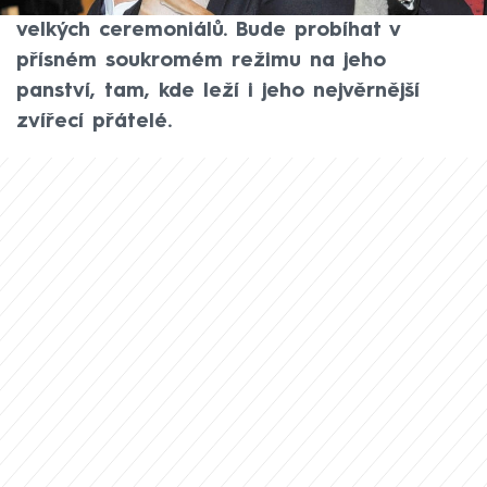
Rozloučení se obejde bez státních poct a
velkých ceremoniálů. Bude probíhat v
přísném soukromém režimu na jeho
panství, tam, kde leží i jeho nejvěrnější
zvířecí přátelé.