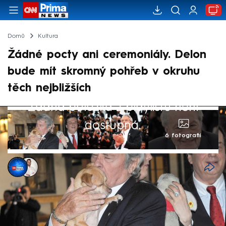
Domů
Kultura
Žádné pocty ani ceremoniály. Delon
bude mít skromný pohřeb v okruhu
těch nejbližších
Žádná položka z playlistu není
dostupná.
6 fotografií
CNN Prima NEWS
,
Petr Šilhán
20. srp 2024, 20:59
Francouzský herec Alain Delon před svou
smrtí vše naplánoval, včetně pohřbu.