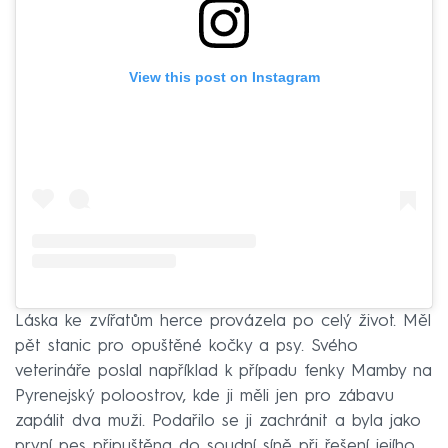
View this post on Instagram
Láska ke zvířatům herce provázela po celý život. Měl
pět stanic pro opuštěné kočky a psy. Svého
veterináře poslal například k případu fenky Mamby na
Pyrenejský poloostrov, kde ji měli jen pro zábavu
zapálit dva muži. Podařilo se ji zachránit a byla jako
první pes připuštěna do soudní síně při řešení jejího