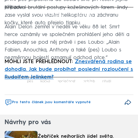
případu.
Kritizoval brutální postupy kožešinových farem. Jindy
Failed to fetch
zase vyslal svou vlastní helikoptéru na záchranu
kočky, které auto přejelo tlapku.
Alain Delon zemřel v neděli ve věku 88 let. Smrt
herce oznámily ve společném prohlášení jeho děti a
podepsaly se pod něj právě i pes Loubo: „Alain
Fabien, Anouchka, Anthony a také (pes) Loubo s
nezměrnou bolestí oznamují odchod otce.“
MOHLI JSTE PŘEHLÉDNOUT:
Znesvářená rodina se
dohodla. Jak bude probíhat poslední rozloučení s
Rudolfem Jelínkem?
Failed to fetch
pes
kočka
společnost
pohřeb
rituál
Pro tento článek jsou komentáře vypnuté
Návrhy pro vás
Žebříček nejhorších jídel světa.