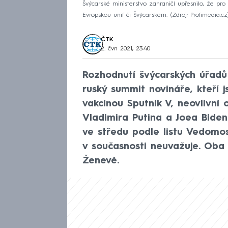
Švýcarské ministerstvo zahraničí upřesnilo, že 
Evropskou unií či Švýcarskem.
Zdroj: Profimedia.cz
ČTK
2. čvn 2021, 23:40
Rozhodnutí švýcarských úřadů
ruský summit novináře, kteří 
vakcínou Sputnik V, neovlivní
Vladimira Putina a Joea Biden
ve středu podle listu Vedomos
v současnosti neuvažuje. Oba p
Ženevě.