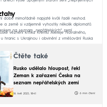
h dnech vyšle Spojeným státům sérii „nepříjemných
ztahy
ní době mimořádně napjaté kvůli řadě neshod.
 a země si vzájemně vyhostily několik diplomatů.
eskem na seznam „nepřátelských“ zemí.
uské věznění kritika Kremlu Alexeje Navalného,
i u hranic s Ukrajinou i obvinění z vměšování Ruska
Čtěte také
Rusko udělalo hloupost, řekl
Zeman k zařazení Česka na
seznam nepřátelských zemí
6 min čtení
16. kvě 2021, 18:41