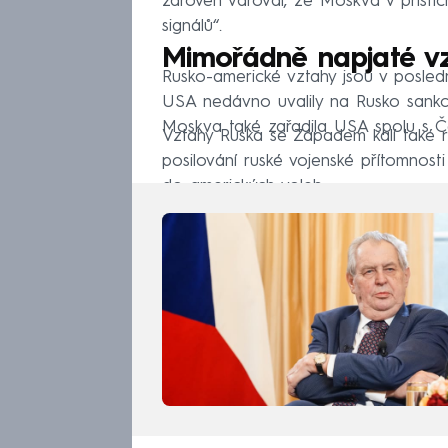
zároveň varoval, že Moskva v příštíc
signálů“.
Mimořádně napjaté v
Rusko-americké vztahy jsou v posled
USA nedávno uvalily na Rusko sankce
Moskva také zařadila USA spolu s Č
Vztahy Ruska se Západem kalí také r
posilování ruské vojenské přítomnost
do amerických voleb.