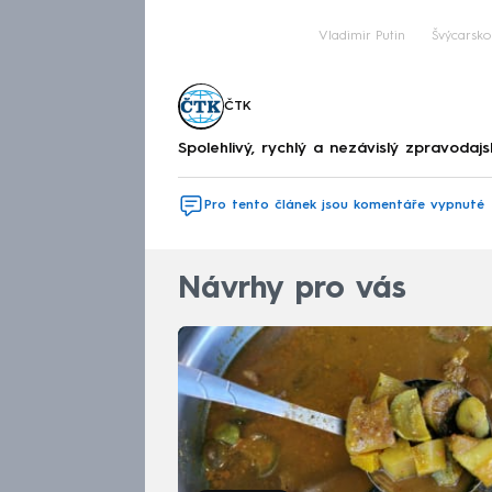
Vladimir Putin
Švýcarsko
ČTK
Spolehlivý, rychlý a nezávislý zpravodajs
Pro tento článek jsou komentáře vypnuté
Návrhy pro vás