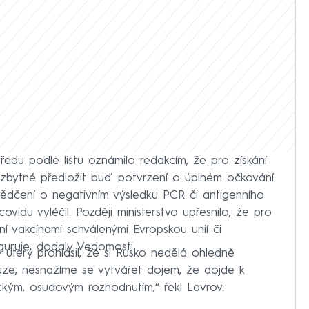
tředu podle listu oznámilo redakcím, že pro získání
ezbytné předložit buď potvrzení o úplném očkování
svědčení o negativním výsledku PCR či antigenního
ovidu vyléčil. Později ministerstvo upřesnilo, že pro
 vakcínami schválenými Evropskou unií či
guruje, dodaly Vedomosti.
 úterý prohlásil, že si Rusko nedělá ohledně
luze, nesnažíme se vytvářet dojem, že dojde k
ckým, osudovým rozhodnutím,“ řekl Lavrov.