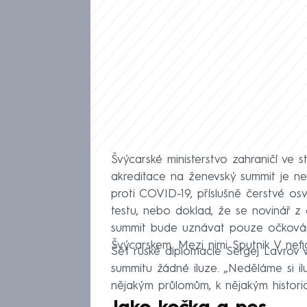
Švýcarské ministerstvo zahraničí ve s
akreditace na ženevský summit je n
proti COVID-19, příslušně čerstvé o
testu, nebo doklad, že se novinář z c
summit bude uznávat pouze očkování
Švýcarskem. Mezi nimi Sputnik V nefi
Šéf ruské diplomacie Sergej Lavrov v
summitu žádné iluze. „Neděláme si i
nějakým průlomům, k nějakým histori