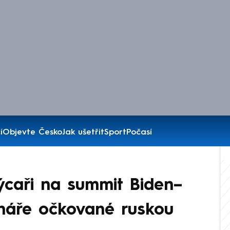
í
Objevte Česko
Jak ušetřit
Sport
Počasí
ýcaři na summit Biden–
ináře očkované ruskou