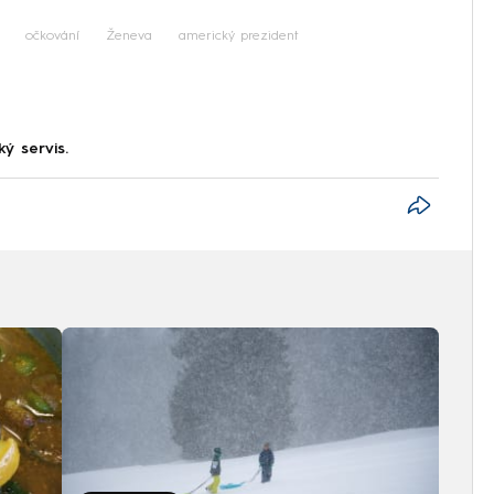
očkování
Ženeva
americký prezident
ký servis.