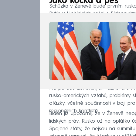
Jako kočka a pes
Schůzka v Ženevě bude prvním rusk
Putin v Helsinkách sešel s Bideno
Na pořadu ženevských rozhovorů má 
rusko-amerických vztahů, problémy str
otázky, včetně součinnosti v boji p
regionálních konfliktů.
Biden již upozornil, že v Ženevě n
lidských práv. Rusko už na oplátku 
Spojené státy, že nejsou na summitu