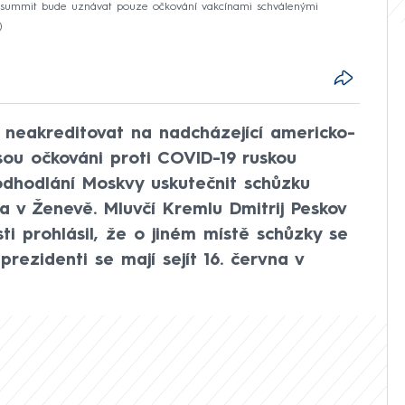
pro summit bude uznávat pouze očkování vakcínami schválenými
 neakreditovat na nadcházející americko-
jsou očkováni proti COVID-19 ruskou
 odhodlání Moskvy uskutečnit schůzku
a v Ženevě. Mluvčí Kremlu Dmitrij Peskov
ti prohlásil, že o jiném místě schůzky se
rezidenti se mají sejít 16. června v