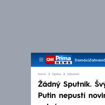
Domácí
Zahranič
Pořady
Domů
Zprávy
Zahraničí
Žádný Sputnik. Šv
Putin nepustí nov