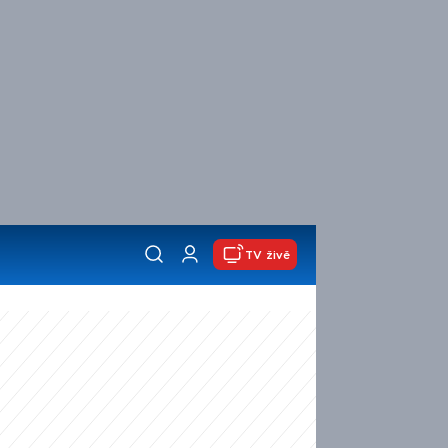
TV živě