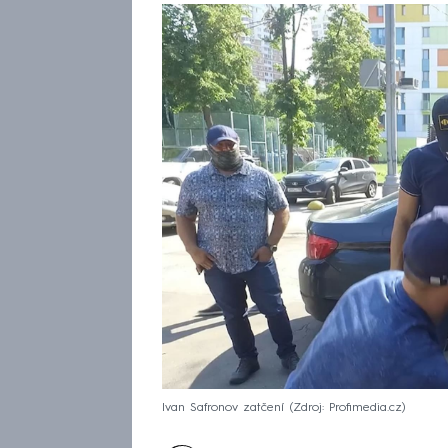
Ivan Safronov zatčení
Zdroj: Profimedia.cz