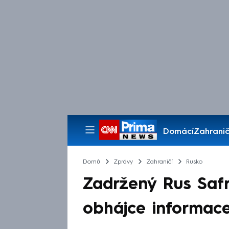
Domácí
Zahranič
Pořady
Domů
Zprávy
Zahraničí
Rusko
Zadržený Rus Saf
obhájce informace