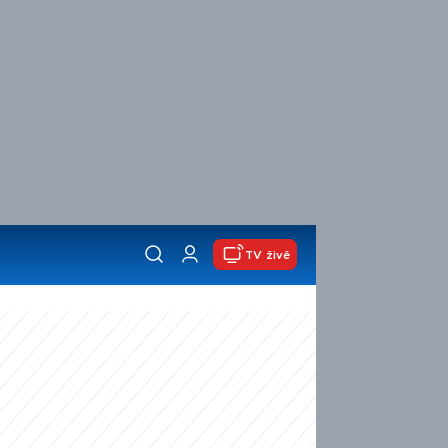
TV živě