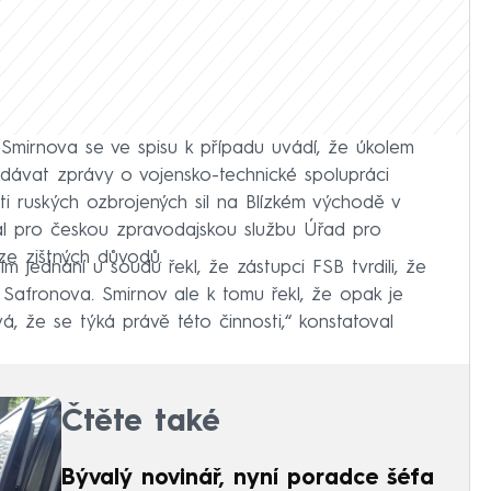
Smirnova se ve spisu k případu uvádí, že úkolem
ávat zprávy o vojensko-technické spolupráci
i ruských ozbrojených sil na Blízkém východě v
al pro českou zpravodajskou službu Úřad pro
 ze zištných důvodů.
m jednání u soudu řekl, že zástupci FSB tvrdili, že
 Safronova. Smirnov ale k tomu řekl, že opak je
, že se týká právě této činnosti,“ konstatoval
Čtěte také
Bývalý novinář, nyní poradce šéfa