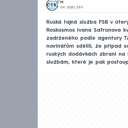
ČTK
7. čvc 2020, 23:11
Ruská tajná služba FSB v úte
Roskosmos Ivana Safronova kv
zadrženého podle agentury T
novinářům sdělili, že případ 
ruských dodávkách zbraní na 
službám, které je pak postou