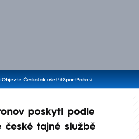
í
Objevte Česko
Jak ušetřit
Sport
Počasí
ronov poskytl podle
 české tajné službě