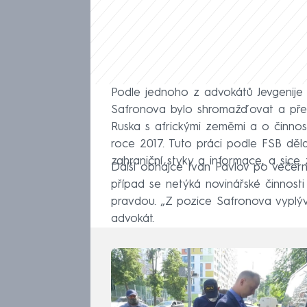
Podle jednoho z advokátů Jevgenije 
Safronova bylo shromažďovat a před
Ruska s africkými zeměmi a o činnost
roce 2017. Tuto práci podle FSB děl
zahraniční styky a informace, a sice
Další obhájce Ivan Pavlov po večerní
případ se netýká novinářské činnosti
pravdou. „Z pozice Safronova vyplývá
advokát.