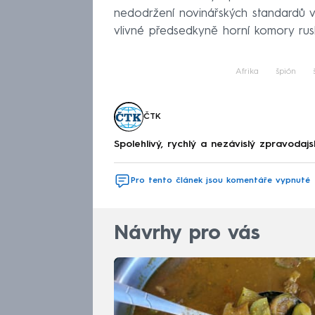
nedodržení novinářských standardů v 
vlivné předsedkyně horní komory rus
Afrika
špión
ČTK
Spolehlivý, rychlý a nezávislý zpravodajs
Pro tento článek jsou komentáře vypnuté
Návrhy pro vás