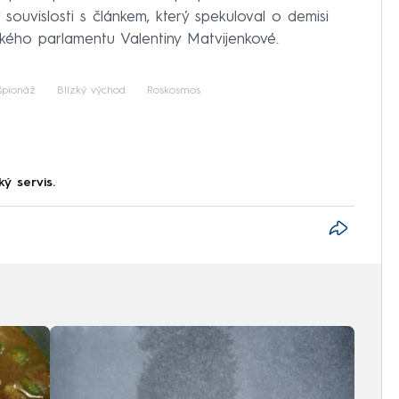
souvislosti s článkem, který spekuloval o demisi
kého parlamentu Valentiny Matvijenkové.
špionáž
Blízký východ
Roskosmos
ký servis.