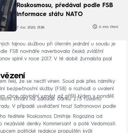
Roskosmosu, předával podle FSB
informace státu NATO
6 min čtení
7. čvc 2020, 13:38
ených tajnou službou při úterním jednání u soudu je
odle FSB novináře naverbovala česká zvláštní
onov splnil v roce 2017. V té době žurnalista psal
 vězení
 řekl, že se necítí vinen. Soud pak přes námitky
í bezpečnostní služby (FSB) a rozhodl o uvalení
om chce obvinění vznést až příští týden v pondělí.
trestní stíhání na základě článku 275 ruského
zrady. V případě usvědčení hrozí Safronovovi podle
ího ředitele Roskosmos Dmitrije Rogozina od
ro nezávislé deníky Kommersant a poté Vedomosti.
upcem politické redakce propuštěn kvůli