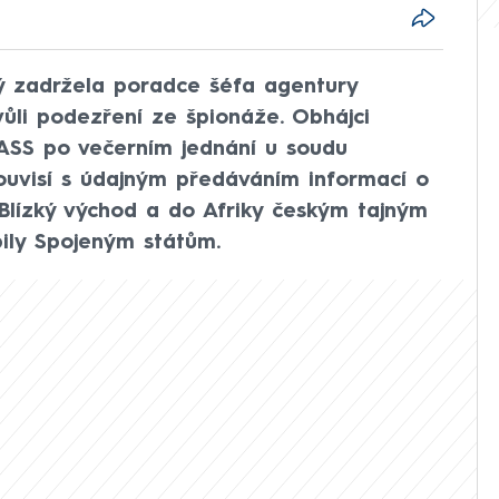
rý zadržela poradce šéfa agentury
ůli podezření ze špionáže. Obhájci
ASS po večerním jednání u soudu
souvisí s údajným předáváním informací o
Blízký východ a do Afriky českým tajným
pily Spojeným státům.