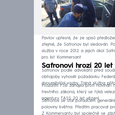
Pavlov upřesnil, že ze spisů předlož
zřejmé, že Safronov byl sledován. P
služba v roce 2012 a jejich úkol Safr
pro list Kommersant.
Safronovi hrozí 20 let
Safronov podle advokátů před soudem
obhajoby vyhověl požadavku Federáln
dvouměsíční vazby. Tajná služba přit
Prozatím FSB zahájila proti novináři 
trestního zákona, který se týká vele
agentury TASS 20 let vězení.
Safronov se stal poradcem generáln
poloviny května. Předtím pracoval p
Z Kommersantu byl společně se zást