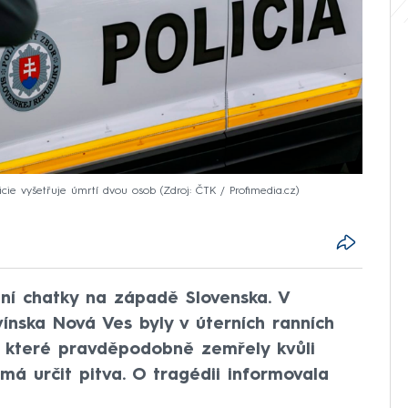
icie vyšetřuje úmrtí dvou osob
Zdroj: ČTK / Profimedia.cz
dní chatky na západě Slovenska. V
vínska Nová Ves byly v úterních ranních
 které pravděpodobně zemřely kvůli
má určit pitva. O tragédii informovala