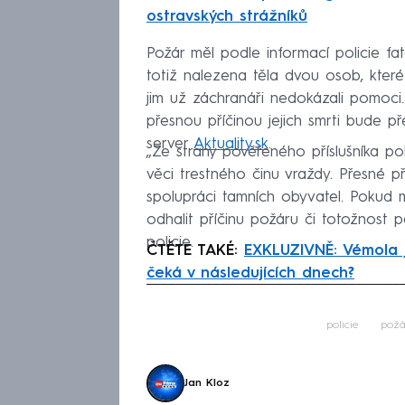
ostravských strážníků
Požár měl podle informací policie fat
totiž nalezena těla dvou osob, které 
jim už záchranáři nedokázali pomoci
přesnou příčinou jejich smrti bude 
server
Aktuality.sk
.
„Ze strany pověřeného příslušníka pol
věci trestného činu vraždy. Přesné př
spolupráci tamních obyvatel. Pokud ma
odhalit příčinu požáru či totožnost pa
policie.
ČTĚTE TAKÉ:
EXKLUZIVNĚ: Vémola 
čeká v následujících dnech?
Fa
policie
požá
Jan Kloz