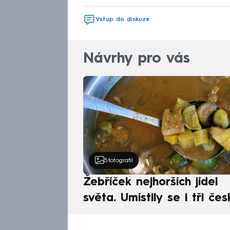
Vstup do diskuze
Návrhy pro vás
5
fotografií
Žebříček nejhorších jídel
světa. Umístily se i tři čes
pokrmy, vévodí skandináv
kuchyně