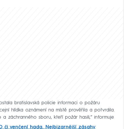
stala bratislavská policie informaci o požáru
cejní hlídka oznámení na místě prověřila a potvrdila.
ho a záchranného sboru, kteří požár hasili,“ informuje
FO či venčení hada. Nejbizarnější zásahy