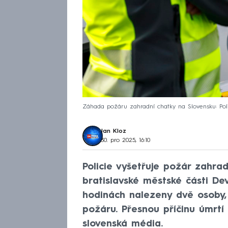
Záhada požáru zahradní chatky na Slovensku: Pol
Jan Kloz
30. pro 2025, 16:10
Policie vyšetřuje požár zahra
bratislavské městské části De
hodinách nalezeny dvě osoby,
požáru. Přesnou příčinu úmrtí 
slovenská média.