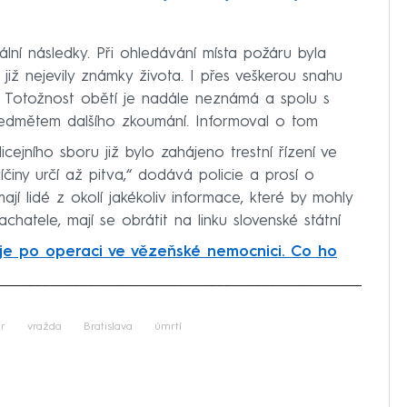
ální následky. Při ohledávání místa požáru byla
již nejevily známky života. I přes veškerou snahu
. Totožnost obětí je nadále neznámá a spolu s
předmětem dalšího zkoumání. Informoval o tom
icejního sboru již bylo zahájeno trestní řízení ve
íčiny určí až pitva,“ dodává policie a prosí o
jí lidé z okolí jakékoliv informace, které by mohly
chatele, mají se obrátit na linku slovenské státní
je po operaci ve vězeňské nemocnici. Co ho
iled to fetch
r
vražda
Bratislava
úmrtí