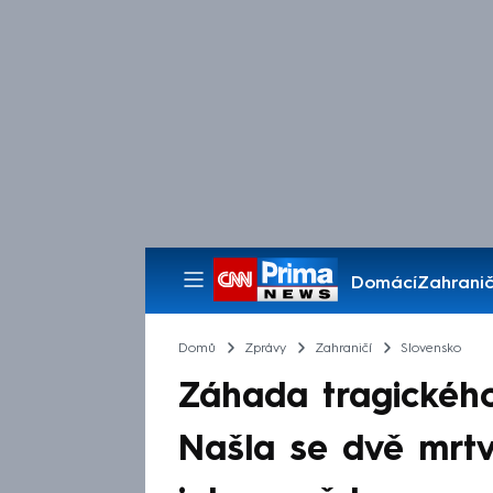
Domácí
Zahranič
Pořady
Domů
Zprávy
Zahraničí
Slovensko
Záhada tragického
Našla se dvě mrtvá