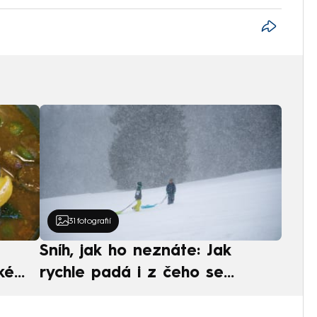
31
fotografií
Sníh, jak ho neznáte: Jak
ké
rychle padá i z čeho se
ská
skládá. A vločky nejsou bílé