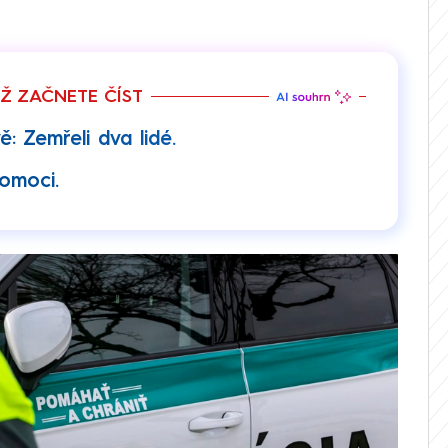
EŽ ZAČNETE ČÍST
ě: Zemřeli dva lidé.
pomoci.