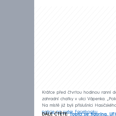
Krátce před čtvrtou hodinou ranní do
zahradní chatky v ulici Vápenka. „Poli
Na místě již byli příslušníci Hasičské
policie na svém Facebooku.
DÁLE ČTĚTE:
Topící se figurína, U