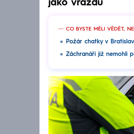
jako vraždu
CO BYSTE MĚLI VĚDĚT, N
Požár chatky v Bratislav
Záchranáři již nemohli 