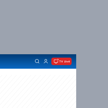
TV živě