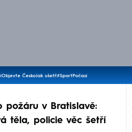
í
Objevte Česko
Jak ušetřit
Sport
Počasí
 požáru v Bratislavě:
 těla, policie věc šetří