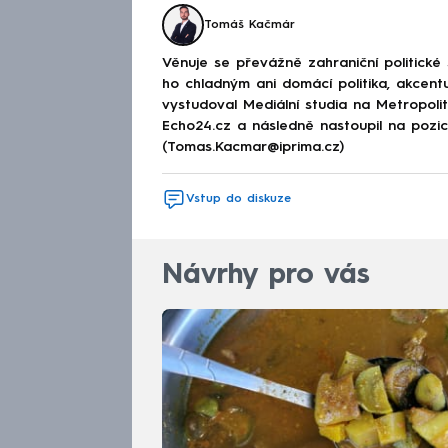
Tomáš Kačmár
Věnuje se převážně zahraniční politické
ho chladným ani domácí politika, akcent
vystudoval Mediální studia na Metropolitn
Echo24.cz a následně nastoupil na poz
(Tomas.Kacmar@iprima.cz)
Vstup do diskuze
Návrhy pro vás