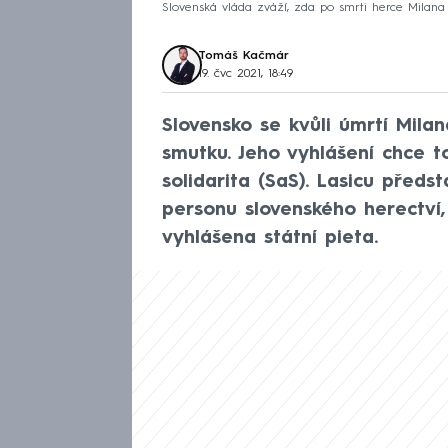
Slovenská vláda zváží, zda po smrti herce Milana L
Tomáš Kačmár
19. čvc 2021, 18:49
Slovensko se kvůli úmrtí Mila
smutku. Jeho vyhlášení chce t
solidarita (SaS). Lasicu předs
personu slovenského herectví
vyhlášena státní pieta.