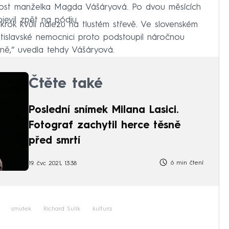
arost manželka Magda Vášáryová. Po dvou měsících
jevil zpět na pódiu.
krok kvůli nálezu na tlustém střevě. Ve slovenském
tislavské nemocnici proto podstoupil náročnou
ně,“ uvedla tehdy Vášáryová.
Čtěte také
Poslední snímek Milana Lasici.
Fotograf zachytil herce těsně
před smrtí
6 min čtení
19. čvc 2021, 13:38
smutek
Richard Sulík
kultura