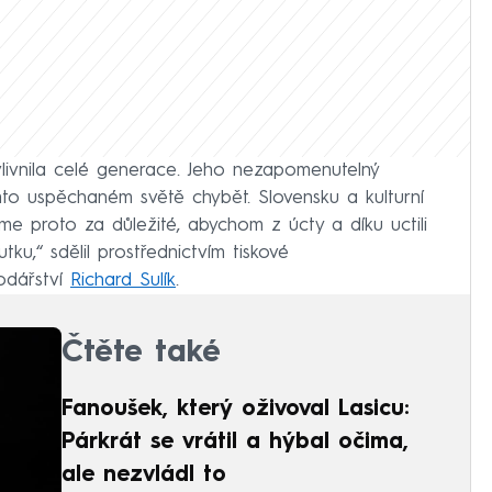
vlivnila celé generace. Jeho nezapomenutelný
 uspěchaném světě chybět. Slovensku a kulturní
e proto za důležité, abychom z úcty a díku uctili
ku,“ sdělil prostřednictvím tiskové
odářství
Richard Sulík
.
Čtěte také
Fanoušek, který oživoval Lasicu:
Párkrát se vrátil a hýbal očima,
ale nezvládl to