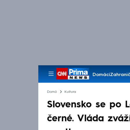
Domácí
Zahranič
Pořady
Domů
Kultura
Slovensko se po L
černé. Vláda zváží