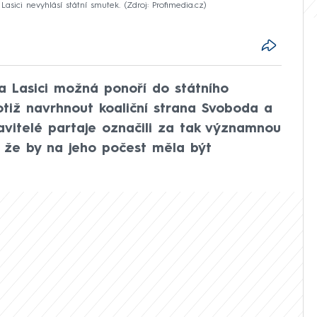
asici nevyhlásí státní smutek.
Zdroj: Profimedia.cz
na Lasici možná ponoří do státního
otiž navrhnout koaliční strana Svoboda a
tavitelé partaje označili za tak významnou
, že by na jeho počest měla být