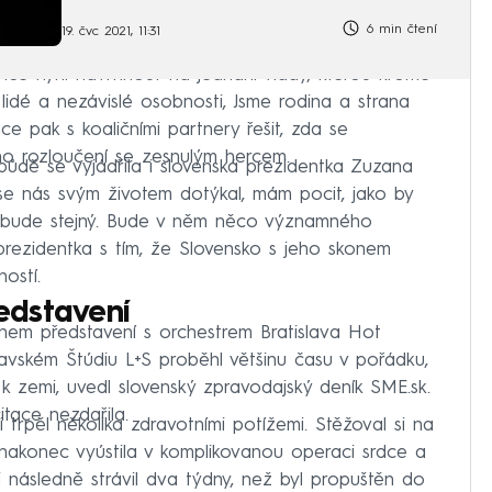
6 min čtení
19. čvc 2021, 11:31
hce nyní navrhnout na jednání vlády, kterou kromě
í lidé a nezávislé osobnosti, Jsme rodina a strana
ce pak s koaličními partnery řešit, zda se
ho rozloučení se zesnulým hercem.
ůdě se vyjádřila i slovenská prezidentka Zuzana
e nás svým životem dotýkal, mám pocit, jako by
 nebude stejný. Bude v něm něco významného
prezidentka s tím, že Slovensko s jeho skonem
ostí.
edstavení
em představení s orchestrem Bratislava Hot
lavském Štúdiu L+S proběhl většinu času v pořádku,
 k zemi, uvedl slovenský zpravodajský deník SME.sk.
tace nezdařila.
 trpěl několika zdravotními potížemi. Stěžoval si na
 nakonec vyústila v komplikovanou operaci srdce a
následně strávil dva týdny, než byl propuštěn do