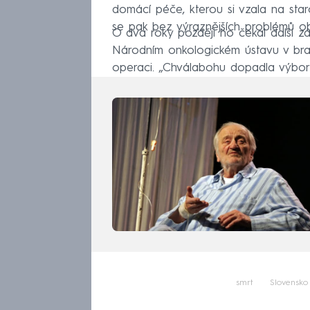
domácí péče, kterou si vzala na st
se pak bez výraznějších problémů ob
O dva roky později ho čekal další zá
Národním onkologickém ústavu v bra
operaci. „Chválabohu dopadla výbor
smrt
Slovensko