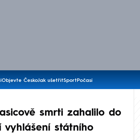
í
Objevte Česko
Jak ušetřit
Sport
Počasí
asicově smrti zahalilo do
 vyhlášení státního