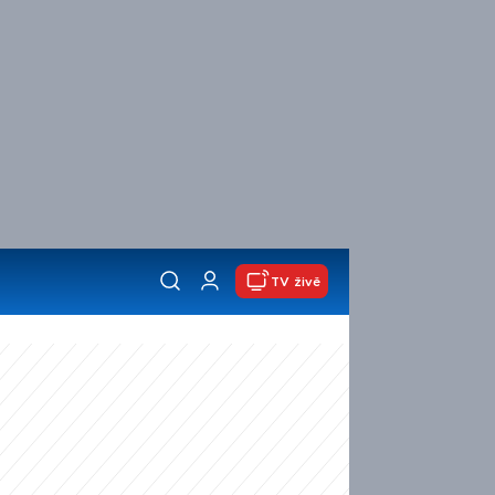
TV živě