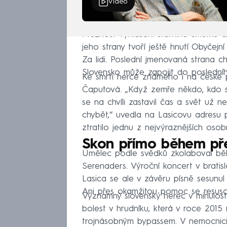
Video
Možnost vyhlášení státního smutku c
jeho strany tvoří ještě hnutí Obyčejn
Za lidi. Poslední jmenovaná strana ch
Slovensko může zapojit do poslední
Ke smrti herce známého i na české p
Čaputová. „Když zemře někdo, kdo s
se na chvíli zastavil čas a svět už
chybět,“ uvedla na Lasicovu adresu 
ztratilo jednu z nejvýraznějších osobn
Skon přímo během př
Umělec podle svědků zkolaboval běh
Serenaders. Výroční koncert v bratis
Lasica se ale v závěru písně sesunul
Ani přes okamžitou pomoc se resusci
Významný slovenský herec v minulosti
bolest v hrudníku, která v roce 2015
trojnásobným bypassem. V nemocnici 