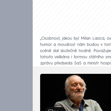
„Osobnost, jakou byl Milan Lasica, o
humor a moudrost nám budou v tomto
scéně dal skutečně hodně. Považujem
tohoto velikána i formou státního smut
zprávy předseda SaS a ministr hosp