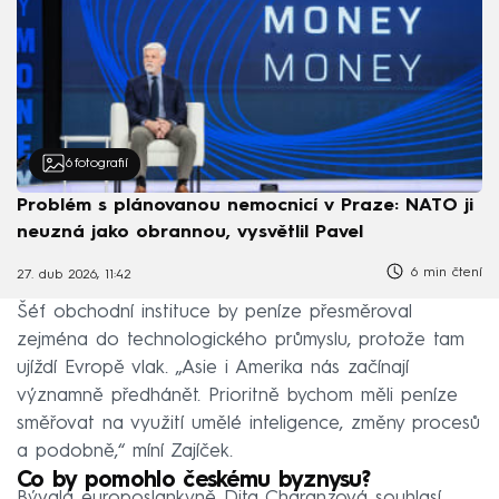
6
fotografií
Problém s plánovanou nemocnicí v Praze: NATO ji
neuzná jako obrannou, vysvětlil Pavel
6 min čtení
27. dub 2026, 11:42
Šéf obchodní instituce by peníze přesměroval
zejména do technologického průmyslu, protože tam
ujíždí Evropě vlak. „Asie i Amerika nás začínají
významně předhánět. Prioritně bychom měli peníze
směřovat na využití umělé inteligence, změny procesů
a podobně,“ míní Zajíček.
Co by pomohlo českému byznysu?
Bývalá europoslankyně Dita Charanzová souhlasí.