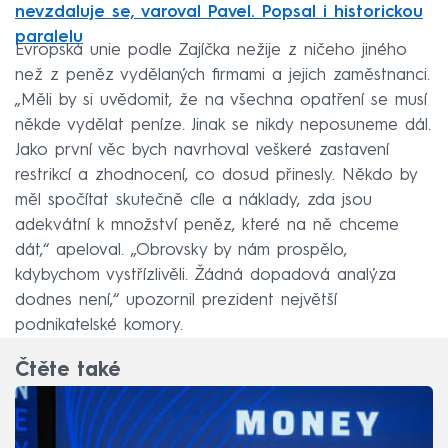
nevzdaluje se, varoval Pavel. Popsal i historickou
paralelu
Evropská unie podle Zajíčka nežije z ničeho jiného
než z peněz vydělaných firmami a jejich zaměstnanci.
„Měli by si uvědomit, že na všechna opatření se musí
někde vydělat peníze. Jinak se nikdy neposuneme dál.
Jako první věc bych navrhoval veškeré zastavení
restrikcí a zhodnocení, co dosud přinesly. Někdo by
měl spočítat skutečně cíle a náklady, zda jsou
adekvátní k množství peněz, které na ně chceme
dát,“ apeloval. „Obrovsky by nám prospělo,
kdybychom vystřízlivěli. Žádná dopadová analýza
dodnes není,“ upozornil prezident největší
podnikatelské komory.
Čtěte také