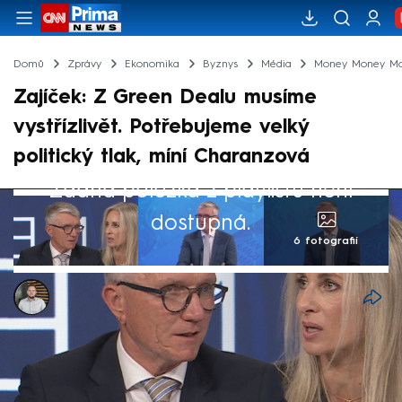
Domů
Zprávy
Ekonomika
Byznys
Média
Money Money M
Zajíček: Z Green Dealu musíme
vystřízlivět. Potřebujeme velký
politický tlak, míní Charanzová
Žádná položka z playlistu není
dostupná.
6 fotografií
Ladislav Šustr
27. dub 2026, 15:18
Prezident Hospodářské komory Zdeněk
Zajíček volá po revizi Green Dealu na