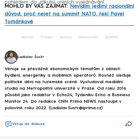
pohledem do zákulisí unijních vyjednávání.
MOHLO BY VÁS ZAJÍMAT:
Nevidím jediný racionální
důvod, proč nejet na summit NATO, řekl Pavel
Tománkové
Failed to fetch
peníze
Evropa
byznys
ekonomika
politika
Ladislav Šustr
Věnuje se převážně ekonomickým tématům z oblasti
bydlení, energetiky a mobilních operátorů. Rovněž sleduje
politické dění na tuzemské scéně. Vystudoval mediální
studia na Metropolitní univerzitě v Praze. Od roku 2016
působil jako redaktor v Echo24, Týdeníku Echo a Business
Monitor 24. Do redakce CNN Prima NEWS nastoupil v
polovině roku 2022. (Ladislav.Sustr@iprima.cz)
Vstup do diskuze