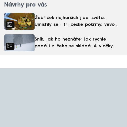
Návrhy pro vás
Žebříček nejhorších jídel světa.
Umístily se i tři české pokrmy, vévodí
skandinávská kuchyně
Sníh, jak ho neznáte: Jak rychle
padá i z čeho se skládá. A vločky
nejsou bílé