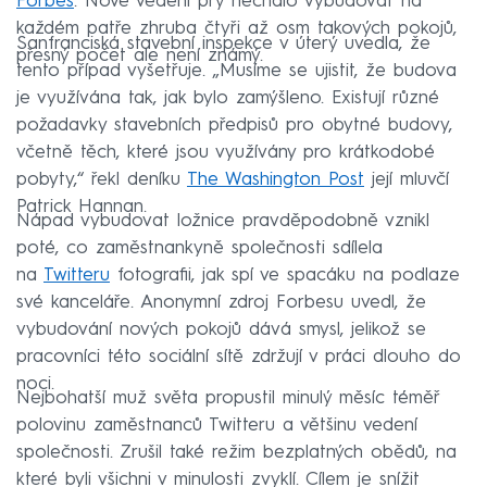
Forbes
. Nové vedení prý nechalo vybudovat na
každém patře zhruba čtyři až osm takových pokojů,
Sanfranciská stavební inspekce v úterý uvedla, že
přesný počet ale není známý.
tento případ vyšetřuje. „Musíme se ujistit, že budova
je využívána tak, jak bylo zamýšleno. Existují různé
požadavky stavebních předpisů pro obytné budovy,
včetně těch, které jsou využívány pro krátkodobé
pobyty,“ řekl deníku
The Washington Post
její mluvčí
Patrick Hannan.
Nápad vybudovat ložnice pravděpodobně vznikl
poté, co zaměstnankyně společnosti sdílela
na
Twitteru
fotografii, jak spí ve spacáku na podlaze
své kanceláře. Anonymní zdroj Forbesu uvedl, že
vybudování nových pokojů dává smysl, jelikož se
pracovníci této sociální sítě zdržují v práci dlouho do
noci.
Nejbohatší muž světa propustil minulý měsíc téměř
polovinu zaměstnanců Twitteru a většinu vedení
společnosti. Zrušil také režim bezplatných obědů, na
které byli všichni v minulosti zvyklí. Cílem je snížit