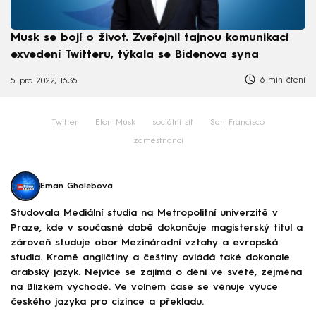
Musk se bojí o život. Zveřejnil tajnou komunikaci
exvedení Twitteru, týkala se Bidenova syna
6 min čtení
5. pro 2022, 16:35
Twitter
Elon Musk
sociální síť
San Francisco
zaměstnanci
Eman Ghalebová
Studovala Mediální studia na Metropolitní univerzitě v
Praze, kde v současné době dokončuje magisterský titul a
zároveň studuje obor Mezinárodní vztahy a evropská
studia. Kromě angličtiny a češtiny ovládá také dokonale
arabský jazyk. Nejvíce se zajímá o dění ve světě, zejména
na Blízkém východě. Ve volném čase se věnuje výuce
českého jazyka pro cizince a překladu.