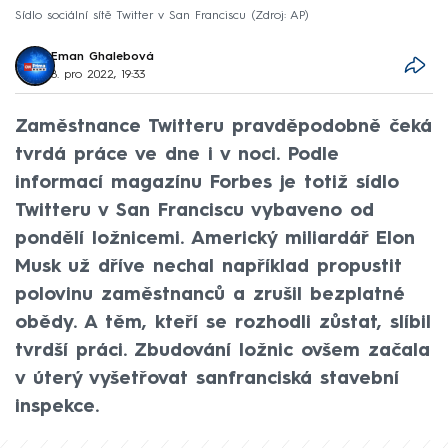
Sídlo sociální sítě Twitter v San Franciscu
Zdroj: AP
Eman Ghalebová
8. pro 2022, 19:33
Zaměstnance Twitteru pravděpodobně čeká
tvrdá práce ve dne i v noci. Podle
informací magazínu Forbes je totiž sídlo
Twitteru v San Franciscu vybaveno od
pondělí ložnicemi. Americký miliardář Elon
Musk už dříve nechal například propustit
polovinu zaměstnanců a zrušil bezplatné
obědy. A těm, kteří se rozhodli zůstat, slíbil
tvrdší práci. Zbudování ložnic ovšem začala
v úterý vyšetřovat sanfranciská stavební
inspekce.