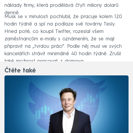
náklady firmy, která prodělává čtyři miliony dolarů
denně.
Musk se v minulosti pochlubil, že pracuje kolem 120
hodin týdně a spí na podlaze své továrny Tesly.
Hned poté, co koupil Twitter, rozeslal všem
zaměstnancům e-maily s oznámením, že se mají
připravit na „tvrdou práci“. Podle něj musí ve svých
kancelářích strávit minimálně 40 hodin týdně. Zrušil
také možnost pracovat z domova.
Čtěte také