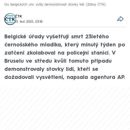
Do belgických ulic vyšly demonstrovat stovky lidí.
Zdroj: ČTK
ČTK
13. led 2021, 23:18
Belgické úřady vyšetřují smrt 23letého
černošského mladíka, který minulý týden po
zatčení zkolaboval na policejní stanici. V
Bruselu ve středu kvůli tomuto případu
demonstrovaly stovky lidí, kteří se
dožadovali vysvětlení, napsala agentura AP.