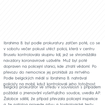
Ibrahima B. byl podle prokuratury zatčen poté, co se
v sobotu večer pokusil utéct policii, která v centru
Bruselu kontrolovala skupinu lidí, jež se shromáždila
navzdory koronavirové uzávěře. Muž byl poté
dopraven na policejní stanici, kde ztratil vědomí. Po
převozu do nemocnice jej prohlásili za mrtvého.
Podle belgických médií si Ibrahima B. nahrával
policisty na mobil, když kontrolovali jeho totožnost.
Belgický prokurátor ve středu v souvislosti s případem
požádal o jmenování vyšetřujícího soudce, uvedla AP.
Žalobce sdělil, že případ převzala policejní inspekce
a že patolog provede pitvu a toxikologické testy.