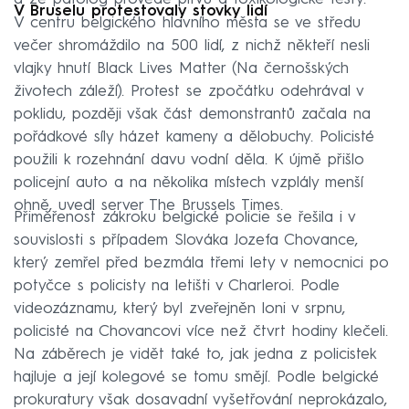
V Bruselu protestovaly stovky lidí
V centru belgického hlavního města se ve středu
večer shromáždilo na 500 lidí, z nichž někteří nesli
vlajky hnutí Black Lives Matter (Na černošských
životech záleží). Protest se zpočátku odehrával v
poklidu, později však část demonstrantů začala na
pořádkové síly házet kameny a dělobuchy. Policisté
použili k rozehnání davu vodní děla. K újmě přišlo
policejní auto a na několika místech vzplály menší
ohně, uvedl server The Brussels Times.
Přiměřenost zákroku belgické policie se řešila i v
souvislosti s případem Slováka Jozefa Chovance,
který zemřel před bezmála třemi lety v nemocnici po
potyčce s policisty na letišti v Charleroi. Podle
videozáznamu, který byl zveřejněn loni v srpnu,
policisté na Chovancovi více než čtvrt hodiny klečeli.
Na záběrech je vidět také to, jak jedna z policistek
hajluje a její kolegové se tomu smějí. Podle belgické
prokuratury však dosavadní vyšetřování neprokázalo,