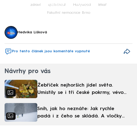
Failed to fetch
zdraví
společnost
Hollywood
lékař
Fakultní nemocnice Brno
Hedvika Lišková
Pro tento článek jsou komentáře vypnuté
Návrhy pro vás
Žebříček nejhorších jídel světa.
Umístily se i tři české pokrmy, vévodí
skandinávská kuchyně
Sníh, jak ho neznáte: Jak rychle
padá i z čeho se skládá. A vločky
nejsou bílé