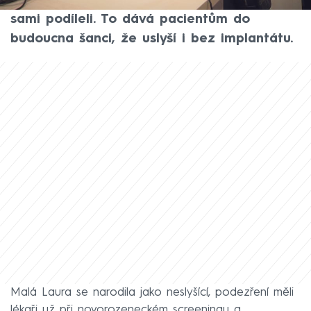
robotického ramene, na jehož vývoji se
sami podíleli. To dává pacientům do
budoucna šanci, že uslyší i bez implantátu.
Malá Laura se narodila jako neslyšící, podezření měli
lékaři už při novorozeneckém screeningu a