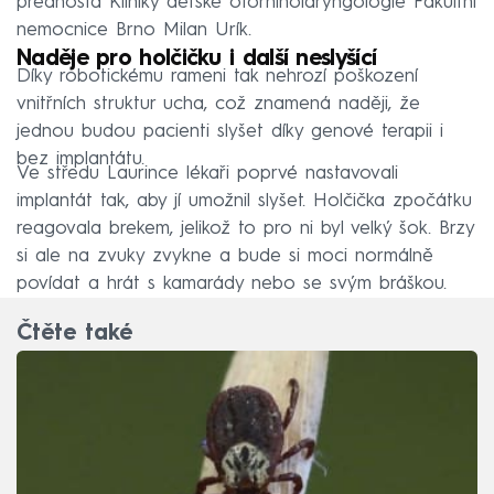
přednosta Kliniky dětské otorhinolaryngologie Fakultní
nemocnice Brno Milan Urík.
Naděje pro holčičku i další neslyšící
Díky robotickému rameni tak nehrozí poškození
vnitřních struktur ucha, což znamená naději, že
jednou budou pacienti slyšet díky genové terapii i
bez implantátu.
Ve středu Laurince lékaři poprvé nastavovali
implantát tak, aby jí umožnil slyšet. Holčička zpočátku
reagovala brekem, jelikož to pro ni byl velký šok. Brzy
si ale na zvuky zvykne a bude si moci normálně
povídat a hrát s kamarády nebo se svým bráškou.
Čtěte také