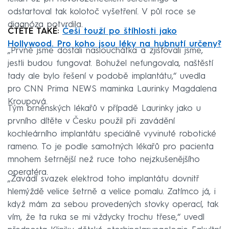
odstartoval tak kolotoč vyšetření. V půl roce se
diagnóza potvrdila.
ČTĚTE TAKÉ:
Češi touží po štíhlosti jako
Hollywood. Pro koho jsou léky na hubnutí určeny?
„Prvně jsme dostali naslouchátka a zjišťovali jsme,
jestli budou fungovat. Bohužel nefungovala, naštěstí
tady ale bylo řešení v podobě implantátu,“ uvedla
pro CNN Prima NEWS maminka Laurinky Magdalena
Kroupová.
Tým brněnských lékařů v případě Laurinky jako u
prvního dítěte v Česku použil při zavádění
kochleárního implantátu speciálně vyvinuté robotické
rameno. To je podle samotných lékařů pro pacienta
mnohem šetrnější než ruce toho nejzkušenějšího
operatéra.
„Zavádí svazek elektrod toho implantátu dovnitř
hlemýždě velice šetrně a velice pomalu. Zatímco já, i
když mám za sebou provedených stovky operací, tak
vím, že ta ruka se mi vždycky trochu třese,“ uvedl