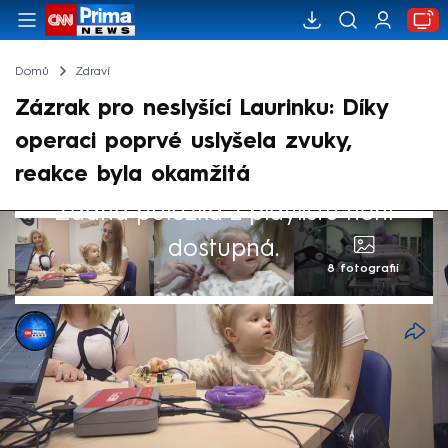
Domů
Zdraví
Zázrak pro neslyšící Laurinku: Díky
operaci poprvé uslyšela zvuky,
reakce byla okamžitá
Žádná položka z playlistu není
dostupná.
8 fotografií
Hedvika Lišková
3. kvě 2025, 07:04
Brněnští lékaři zavedli prvnímu neslyšícímu
dítěti v Česku kochleární implantát pomocí