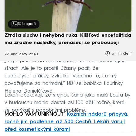
10
fotografií
Ztráta sluchu i nehybná ruka: Klíšťová encefalitida
má zrádné následky, přenašeči se probouzejí
6 min čtení
22. úno 2025, 22:40
„Když jsme šli na operaci, tak jsme měli samozřejmě
strach. Ale je to prostě úžasný pocit, že
bude slyšet ptáčky, zvířátka. Všechno to, co my
považujeme za normální,“ těší se babička Laurinky
Helena Danielčíková.
Lékaři očekávají, že stejnou šanci jako malá Laura by
v budoucnu mohlo dostat asi 100 dětí ročně, které
se potýkají s podobnými problémy.
MOHLO VÁM UNIKNOUT:
Kožních nádorů přibývá,
ročně jim podlehne až 500 Čechů. Lékaři varují
před kosmetickými kúrami