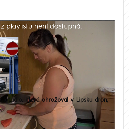
 playlistu není dostupná.
V
é letadlo, které ohrožoval v Lipsku dron,
Přilá
polit