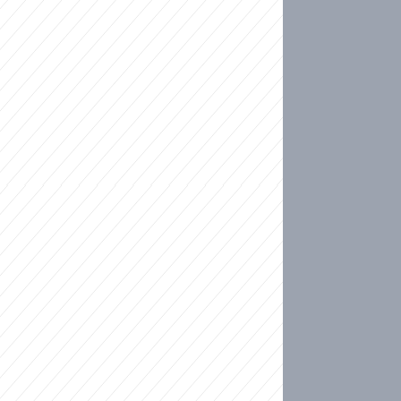
ideo
kat migranty do Česka? Sami by odešli, tvrdí exp
ické sebevraždě