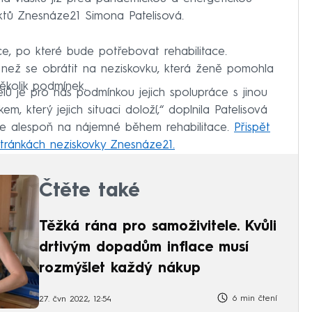
jektů Znesnáze21 Simona Patelisová.
, po které bude potřebovat rehabilitace.
, než se obrátit na neziskovku, která ženě pomohla
několik podmínek.
elů je pro nás podmínkou jejich spolupráce s jinou
em, který jejich situaci doloží,“ doplnila Patelisová
níze alespoň na nájemné během rehabilitace.
Přispět
stránkách neziskovky Znesnáze21.
Čtěte také
Těžká rána pro samoživitele. Kvůli
drtivým dopadům inflace musí
rozmýšlet každý nákup
6 min čtení
27. čvn 2022, 12:54