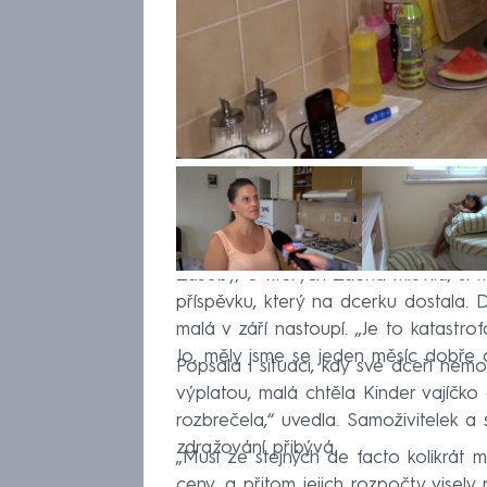
Zásoby, o kterých Zdena mluvila, si 
příspěvku, který na dcerku dostala. 
malá v září nastoupí. „Je to katastr
Jo, měly jsme se jeden měsíc dobře a
Popsala i situaci, kdy své dceři nem
výplatou, malá chtěla Kinder vajíčko 
rozbrečela,“ uvedla. Samoživitelek 
zdražování přibývá.
„Musí ze stejných de facto kolikrát m
ceny, a přitom jejich rozpočty visel