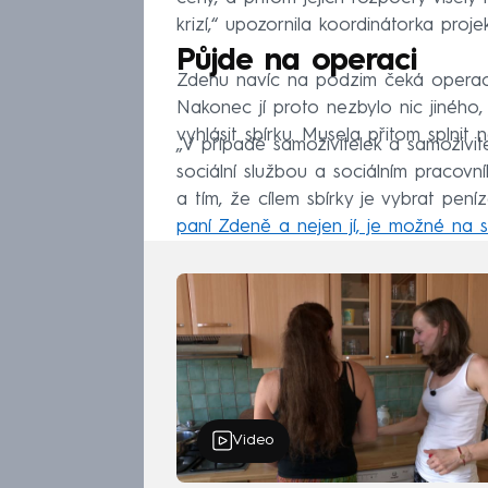
krizí,“ upozornila koordinátorka pro
Půjde na operaci
Zdenu navíc na podzim čeká operace
Nakonec jí proto nezbylo nic jiného
vyhlásit sbírku. Musela přitom splnit 
„V případě samoživitelek a samoživit
sociální službou a sociálním pracovník
a tím, že cílem sbírky je vybrat pe
paní Zdeně a nejen jí, je možné na 
Video