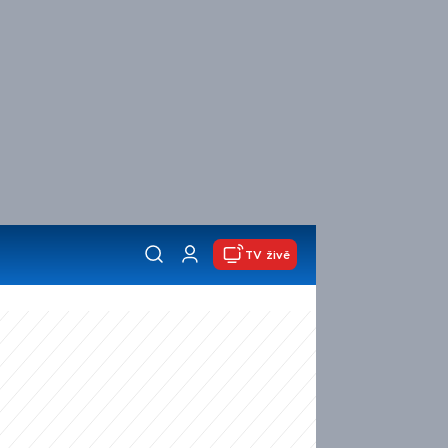
TV živě