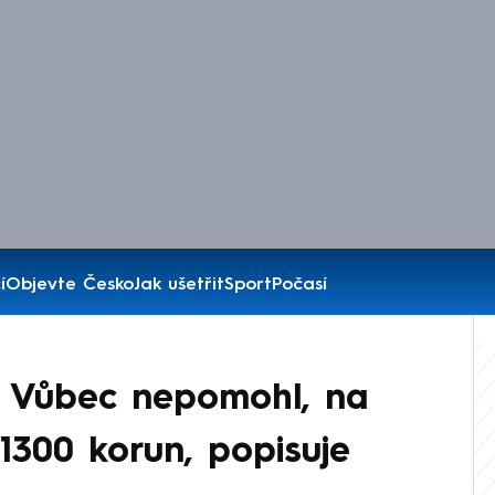
í
Objevte Česko
Jak ušetřit
Sport
Počasí
? Vůbec nepomohl, na
300 korun, popisuje