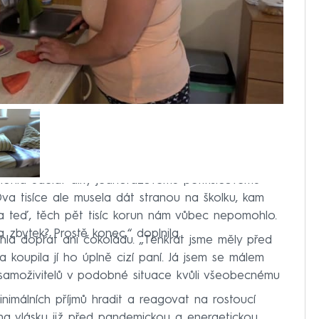
mohla udělat díky jednorázovému pětitisícovému
Dva tisíce ale musela dát stranou na školku, kam
ofa teď, těch pět tisíc korun nám vůbec nepomohlo.
 zbytek? Prostě konec,“ doplnila.
ohla dopřát ani čokoládu. „Tenkrát jsme měly před
a koupila jí ho úplně cizí paní. Já jsem se málem
a samoživitelů v podobné situace kvůli všeobecnému
inimálních příjmů hradit a reagovat na rostoucí
y na vlásku již před pandemickou a energetickou