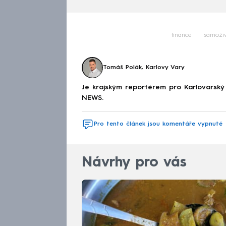
finance
samoživ
Tomáš Polák, Karlovy Vary
Je krajským reportérem pro Karlovarský
NEWS.
Pro tento článek jsou komentáře vypnuté
Návrhy pro vás