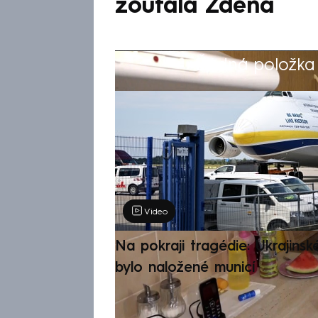
zoufalá Zdena
Žádná položka z
Výběr redakce
Video
Na pokraji tragédie: Ukrajinsk
bylo naložené municí