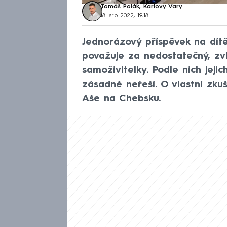
Tomáš Polák, Karlovy Vary
18. srp 2022, 19:18
Jednorázový příspěvek na dítě
považuje za nedostatečný, zvl
samoživitelky. Podle nich jeji
zásadně neřeší. O vlastní zku
Aše na Chebsku.