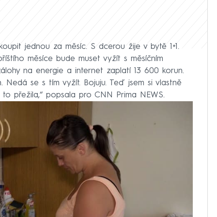
upit jednou za měsíc. S dcerou žije v bytě 1+1.
říštího měsíce bude muset vyžít s měsíčním
zálohy na energie a internet zaplatí 13 600 korun.
 Nedá se s tím vyžít. Bojuju. Teď jsem si vlastně
h to přežila,“ popsala pro CNN Prima NEWS.