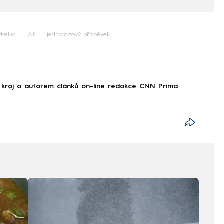
itelka
Aš
jednorázový příspěvek
 kraj a autorem článků on-line redakce CNN Prima