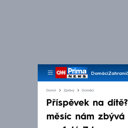
Domácí
Zahranič
Pořady
Domů
Zprávy
Domácí
Příspěvek na dítě
měsíc nám zbývá 1