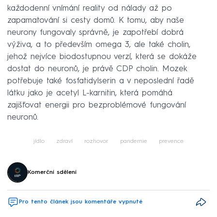
každodenní vnímání reality od nálady až po
zapamatování si cesty domů. K tomu, aby naše
neurony fungovaly správně, je zapotřebí dobrá
výživa, a to především omega 3, ale také cholin,
jehož nejvíce biodostupnou verzí, která se dokáže
dostat do neuronů, je právě CDP cholin. Mozek
potřebuje také fosfatidylserin a v neposlední řadě
látku jako je acetyl L-karnitin, která pomáhá
zajišťovat energii pro bezproblémové fungování
neuronů.
jídlo
zdraví
rozhovor
pandemie
prevence
Komerční sdělení
Pro tento článek jsou komentáře vypnuté