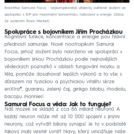
BrainMax Samurai Focus - nejkomplexnější vědecky ověřené složení ve
spolupráci s BJP pro maximální koncentraci, nabuzení a energii.
Zdroj:
Se svolením Brain Market
Spolupráce s bojovníkem Jiřím Procházkou
Kognitivní funkce, koncentrace a energie jsou hlavní
přednosti samuraje. Nové nootropikum Samurai
Focus, jehož složení bylo navrženo ve spolupráci s
bojovníkem Jirkou Procházkou podle nejnovějších
vědeckých poznatků v oblasti fungování mozku a
těla, pomůže dosahovat lepších výkonů a to vše s
důrazem na fyzickou a psychickou vitalitu skrze
enXtra®, guaranu, zelený čaj, ginkgo bilobu, rhodiolu,
bacopu monnieri.
Samurai Focus a věda: Jak to funguje?
Náš mozek se skládá z cca 86 miliard neuronů. A
každý neuron může mít až 10 000 spojení s jinými
neurony, což vytváří biliony synapsí. Je to v podstatě
takový malý vesmír uvnitř hlavy, který umožňuje naše