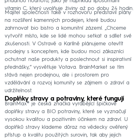
přidanou hodnotu, jako je například liposomální
vitamin C, který uvolňuje živiny až po dobu 24 hodin.
Majitel společnosti také v rozhovoru představil plány
na rozšíření kamenných prodejen, které budou
zahrnovat bio bistro a komunitní zázemí. „Chceme
vytvořit místo, kde se lidé mohou setkat a sdílet své
zkušenosti. V Ostravě a Karlíně plánujeme otevřít
prodejny s konceptem, kde budou moci zákazníci
ochutnat naše produkty a poslechnout si inspirativní
přednášky,“ vysvětluje Votava. BrainMarket se tím
stává nejen prodejnou, ale i prostorem pro
vzdělávání a rozvoj komunity se zájmem o zdraví a
udržitelnost.
Doplňky stravy a
potraviny
,
které fungují
BrainMax® je česká značka vyrábějící špičkové
doplňky stravy a BIO potraviny, které se vyznačují
vysokou kvalitou a pozitivním účinkem na zdraví. U
doplňků stravy klademe důraz na vědecky ověřený
přístup a kvalitu použitých surovin, tak aby jejich