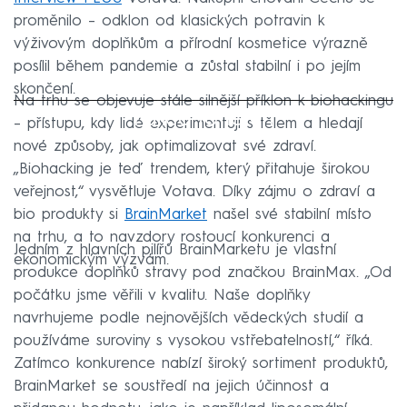
proměnilo – odklon od klasických potravin k
výživovým doplňkům a přírodní kosmetice výrazně
posílil během pandemie a zůstal stabilní i po jejím
skončení.
Na trhu se objevuje stále silnější příklon k biohackingu
Failed to fetch
– přístupu, kdy lidé experimentují s tělem a hledají
nové způsoby, jak optimalizovat své zdraví.
„Biohacking je teď trendem, který přitahuje širokou
veřejnost,“ vysvětluje Votava. Díky zájmu o zdraví a
bio produkty si
BrainMarket
našel své stabilní místo
na trhu, a to navzdory rostoucí konkurenci a
Jedním z hlavních pilířů BrainMarketu je vlastní
ekonomickým výzvám.
produkce doplňků stravy pod značkou BrainMax. „Od
počátku jsme věřili v kvalitu. Naše doplňky
navrhujeme podle nejnovějších vědeckých studií a
používáme suroviny s vysokou vstřebatelností,“ říká.
Zatímco konkurence nabízí široký sortiment produktů,
BrainMarket se soustředí na jejich účinnost a