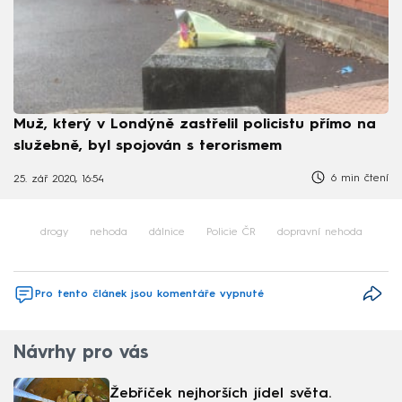
Muž, který v Londýně zastřelil policistu přímo na
služebně, byl spojován s terorismem
6 min čtení
25. zář 2020, 16:54
drogy
nehoda
dálnice
Policie ČR
dopravní nehoda
Pro tento článek jsou komentáře vypnuté
Návrhy pro vás
Žebříček nejhorších jídel světa.