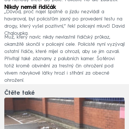
Nikdy neměl řidičák
„Důvod, proč najel špatně a jízdu nezvládl a
havaroval, byl policistům jasný po provedení testu na
drogy, který vyšel pozitivní,“ řekl policejní mluvčí David
Chaloupka.
Muž, který navíc nikdy nevlastnil řidičský průkaz,
okamžitě skončil v policejní cele. Policisté nyní vyzývají
ostatní řidiče, které míjel a ohrozil, aby se jim ozvali.
Přivítají také záznamy z palubních kamer. Šoférovi
totiž kromě obvinění za trestný čin ohrožení pod
vlivem návykové látky hrozí i stíhání za obecné
ohrožení.
Čtěte také