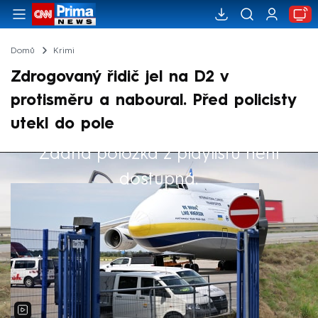
Domů
Krimi
Zdrogovaný řidič jel na D2 v
protisměru a naboural. Před policisty
utekl do pole
Žádná položka z playlistu není
Výběr redakce
dostupná.