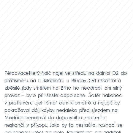
Pětadvacetiletý řidič najel ve středu na dálnici D2 do
protisměru na 11. kilometru u Blučiny. Od riskantní a
zběsilé jízdy směrem na Brno ho neodradil ani silný
provoz – bylo půl šesté odpoledne. Šofér nakonec
v protisměru ujel téměř osm kilometrů a nejspíš by
pokračoval dál, kdyby nedaleko před sjezdem na
Modřice nenarazil do dopravního značení a
neskončil v příkopu. Jako by to nestačilo, rozhodl se
od nehody utéct do pole. Policisté ho ale zadrželi.