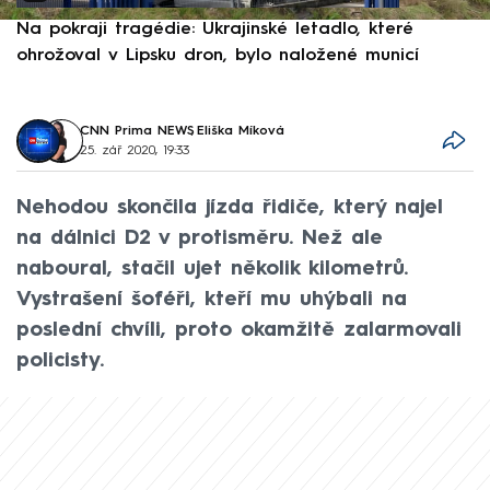
Na pokraji tragédie: Ukrajinské letadlo, které
P
ohrožoval v Lipsku dron, bylo naložené municí
e
CNN Prima NEWS
,
Eliška Míková
25. zář 2020, 19:33
Nehodou skončila jízda řidiče, který najel
na dálnici D2 v protisměru. Než ale
naboural, stačil ujet několik kilometrů.
Vystrašení šoféři, kteří mu uhýbali na
poslední chvíli, proto okamžitě zalarmovali
policisty.