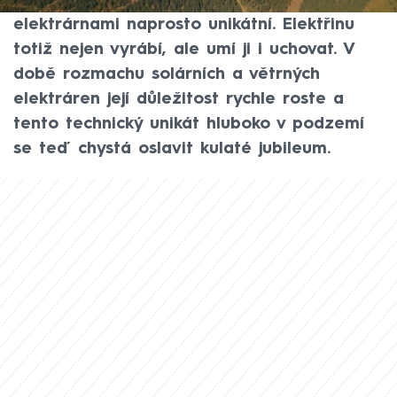
Dlouhé Stráně, která je mezi českými
elektrárnami naprosto unikátní. Elektřinu
totiž nejen vyrábí, ale umí ji i uchovat. V
době rozmachu solárních a větrných
elektráren její důležitost rychle roste a
tento technický unikát hluboko v podzemí
se teď chystá oslavit kulaté jubileum.