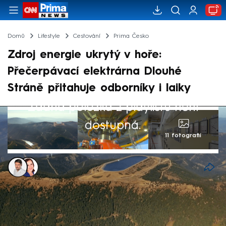
Domů
Lifestyle
Cestování
Prima Česko
Zdroj energie ukrytý v hoře:
Přečerpávací elektrárna Dlouhé
Stráně přitahuje odborníky i laiky
Žádná položka z playlistu není
dostupná.
11 fotografií
Tomáš Petržela
,
Lea Janochová
6. dub 2025, 00:21
V dalším díle pořadu Prima Česko jsme se
vypravili do útrob přečerpávací elektrárny