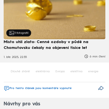
11
fotografií
Místo uhlí zlato: Cenné ozdoby v půdě na
Chomutovsku čekaly na objevení tisíce let
6 min čtení
1. bře 2025, 22:35
Dlouhé stráně
elektrárna
Evropa
elektřina
energie
Pro tento článek jsou komentáře vypnuté
Návrhy pro vás