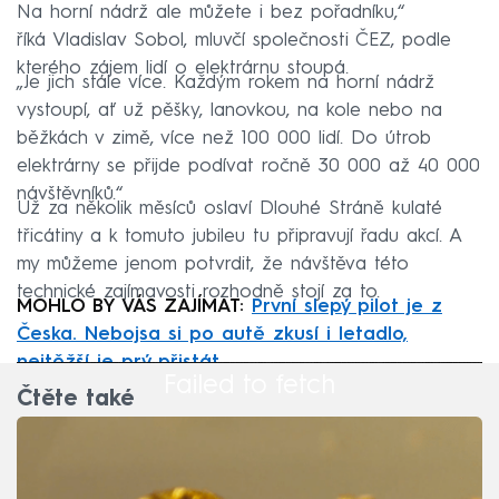
Na horní nádrž ale můžete i bez pořadníku,“
říká Vladislav Sobol, mluvčí společnosti ČEZ, podle
kterého zájem lidí o elektrárnu stoupá.
„Je jich stále více. Každým rokem na horní nádrž
vystoupí, ať už pěšky, lanovkou, na kole nebo na
běžkách v zimě, více než 100 000 lidí. Do útrob
elektrárny se přijde podívat ročně 30 000 až 40 000
návštěvníků.“
Už za několik měsíců oslaví Dlouhé Stráně kulaté
třicátiny a k tomuto jubileu tu připravují řadu akcí. A
my můžeme jenom potvrdit, že návštěva této
technické zajímavosti rozhodně stojí za to.
MOHLO BY VÁS ZAJÍMAT:
První slepý pilot je z
Česka. Nebojsa si po autě zkusí i letadlo,
nejtěžší je prý přistát
Failed to fetch
Čtěte také