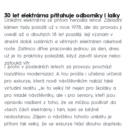
30 let elektrárna přitahuje odborníky i laiky
Unikátní elektrárna se přitom nerodila lehce. Základní
kámen tady položili už v roce 1978, ale do provozu ji
uvedli až o dlouhých 18 let později. Její význam v
dnešní době solárních a větrných elektráren raketově
roste. Zatímco dříve pracovala jednou za den, dnes
už je to prakticky pokaždé, když zasvítí slunce nebo
zafouká vítr.
I proto v posledních letech za provozu prochází
rozsáhlou modernizací. A tou prošla i učebna určená
pro exkurze, která nově návštěvníkům nabízí také
virtuální realitu. „Je to velký hit nejen pro školáky a
pro mladé návštěvníky, ale i pro seniory, kteří jsou
opravdu nadšení z toho, že se můžou podívat do
všech částí elektrárny i tam, kam se běžně
nedostanou. Zájem o návštěvu tohoto unikátu je
přitom tak velký, že se exkurze hlásí dlouho dopředu.