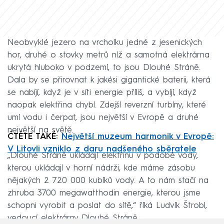
Neobvyklé jezero na vrcholku jedné z jesenických
hor, druhé o stovky metrů níž a samotná elektrárna
ukrytá hluboko v podzemí, to jsou Dlouhé Stráně.
Dala by se přirovnat k jakési gigantické baterii, která
se nabíjí, když je v síti energie příliš, a vybíjí, když
naopak elektřina chybí. Zdejší reverzní turbíny, které
umí vodu i čerpat, jsou největší v Evropě a druhé
největší na světě.
ČTĚTE TAKÉ:
Největší muzeum harmonik v Evropě:
V Litovli vzniklo z daru nadšeného sběratele
„Dlouhé Stráně ukládají elektřinu v podobě vody,
kterou ukládají v horní nádrži, kde máme zásobu
nějakých 2 720 000 kubíků vody. A to nám stačí na
zhruba 3700 megawatthodin energie, kterou jsme
schopni vyrobit a poslat do sítě,“ říká Ludvík Štrobl,
vedoucí elektrárny Dlouhé Stráně.