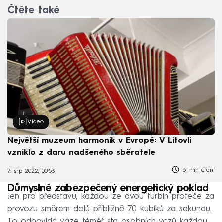
Čtěte také
Video
Největší muzeum harmonik v Evropě: V Litovli
vzniklo z daru nadšeného sběratele
6 min čtení
7. srp 2022, 00:53
Důmyslně zabezpečený energetický poklad
Jen pro představu, každou ze dvou turbín proteče za
provozu směrem dolů přibližně 70 kubíků za sekundu.
To odpovídá váze téměř sta osobních vozů každou