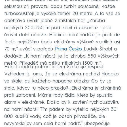
sekundu při provozu obou turbín současně. Každé
turbosoustrojí je vysoké téměř 20 metrů. A to vše se
odehrává uvnitř jedné z místních hor. „Zhruba
nějakých 200-250 m pod zemí a dokonce i pod
úrovní dolní nádrže. Hladina dolní nádrže je proti de
facto nejnižšímu bodu elektrárny výškově rozdílná asi
70 m,“ uvádí v pořadu
Prima Česko
Ludvík Štrobl a
dodává: „K horní nádrži je to zhruba 550 výškových
metrů. Přivaděč má délku nějakých 1500 m.“
Hukot obřích potrubí kolem vzbuzuje respekt.
Vzhledem k tomu, že se elektrárna nachází hluboko
ve skále, asi každého napadne otázka: Co by se
stalo, kdyby tu něco prasklo? „Elektrárna je chráněná
proti zatopení. Máme tady čidla, která by spustila
alarm v elektrárně. Došlo by k zavření rychlouzávěru
na horní nádrži. Tím pádem by vyteklo nějakých 30
000 kubíků vody, což je obsah přivaděče, ale
nevytekla by sem celá horní nádrž,“ ubezpečuje