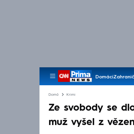
Domácí
Zahranič
Pořady
Domů
Krimi
Ze svobody se dl
muž vyšel z vězen