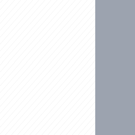
ideo
kat migranty do Česka? Sami by odešli, tvrdí exp
ické sebevraždě