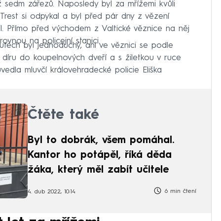
ž sedm zářezů. Naposledy byl za mřížemi kvůli
 Trest si odpykal a byl před pár dny z vězení
l. Přímo před východem z Valtické věznice na něj
ovnou na policejní stanici.
utech byl jednoduchý, ani ve věznici se podle
t díru do koupelnových dveří a s žiletkou v ruce
edla mluvčí královehradecké policie Eliška
Čtěte také
Byl to dobrák, všem pomáhal.
Kantor ho potápěl, říká děda
žáka, který měl zabít učitele
6 min čtení
4. dub 2022, 10:14