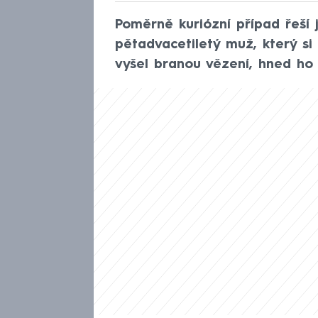
Poměrně kuriózní případ řeší j
pětadvacetiletý muž, který si 
vyšel branou vězení, hned ho