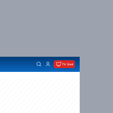
TV živě