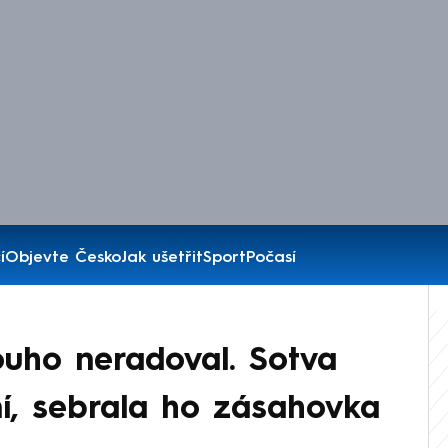
í
Objevte Česko
Jak ušetřit
Sport
Počasí
ouho neradoval. Sotva
í, sebrala ho zásahovka