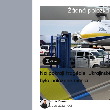
Žádná položka z
Výběr redakce
Video
Na pokraji tragédie: Ukrajinsk
bylo naložené municí
Patrik Buňka
8. dub 2022, 10:03