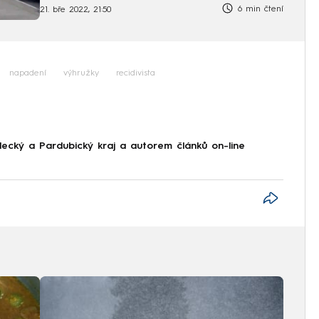
6 min čtení
21. bře 2022, 21:50
napadení
výhružky
recidivista
ecký a Pardubický kraj a autorem článků on-line