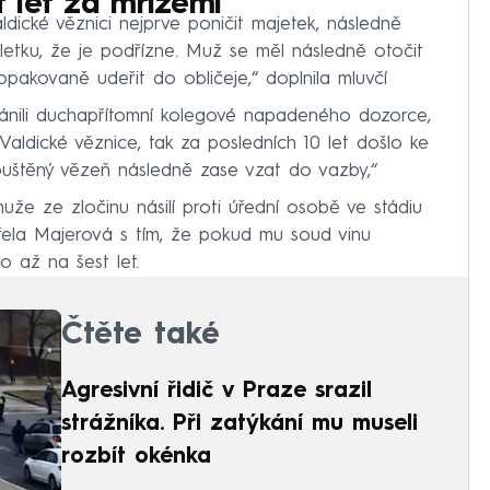
t let za mřížemi
ldické věznici nejprve poničit majetek, následně
letku, že je podřízne. Muž se měl následně otočit
pakovaně udeřit do obličeje,“ doplnila mluvčí
bránili duchapřítomní kolegové napadeného dozorce,
 Valdické věznice, tak za posledních 10 let došlo ke
puštěný vězeň následně zase vzat do vazby,“
o muže ze zločinu násilí proti úřední osobě ve stádiu
řela Majerová s tím, že pokud mu soud vinu
 až na šest let.
Čtěte také
Agresivní řidič v Praze srazil
strážníka. Při zatýkání mu museli
rozbít okénka