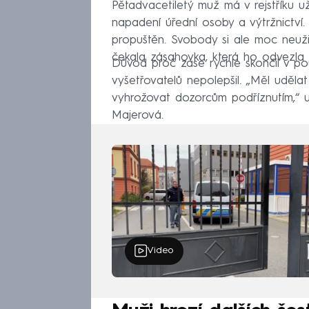
Pětadvacetiletý muž má v rejstříku u
napadení úřední osoby a výtržnictví.
propuštěn. Svobody si ale moc neuži
čekala zásahovka, která ho odvezla r
Důvod proč zase rychle skončil v po
vyšetřovatelů nepolepšil. „Měl uděla
vyhrožovat dozorcům podříznutím,“ uv
Majerová.
Video