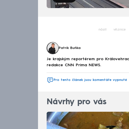
násilí
věznice
Patrik Buňka
Je krajským reportérem pro Královehrad
redakce CNN Prima NEWS.
Pro tento článek jsou komentáře vypnuté
Návrhy pro vás