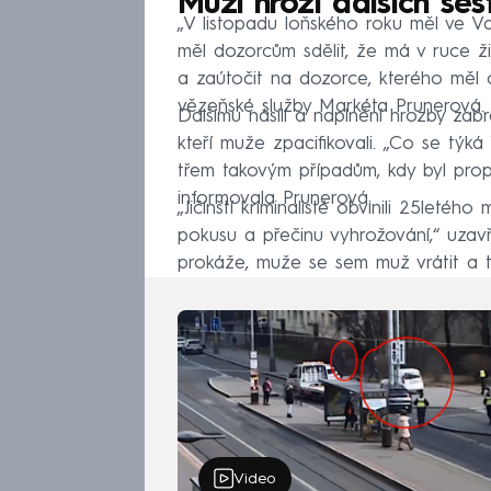
Muži hrozí dalších šes
„V listopadu loňského roku měl ve Va
měl dozorcům sdělit, že má v ruce ži
a zaútočit na dozorce, kterého měl o
vězeňské služby Markéta Prunerová.
Dalšímu násilí a naplnění hrozby za
kteří muže zpacifikovali. „Co se týká
třem takovým případům, kdy byl pro
informovala Prunerová.
„Jičínští kriminalisté obvinili 25letéh
pokusu a přečinu vyhrožování,“ uzav
prokáže, muže se sem muž vrátit a to
Video