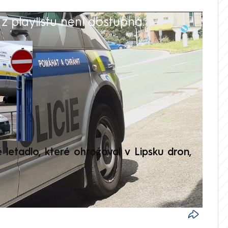
 playlistu není dostupná.
V
é letadlo, které ohrožoval v Lipsku dron,
Přilá
polit