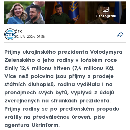
7 fotografií
ČTK
30. bře 2024, 07:58
Příjmy ukrajinského prezidenta Volodymyra
Zelenského a jeho rodiny v loňském roce
činily 12,4 milionu hřiven (7,4 milionu Kč).
Více než polovina jsou příjmy z prodeje
státních dluhopisů, rodina vydělala i na
pronájmech svých bytů, vyplývá z údajů
zveřejněných na stránkách prezidenta.
Příjmy rodiny se po předloňském propadu
vrátily na předválečnou úroveň, píše
agentura Ukrinform.