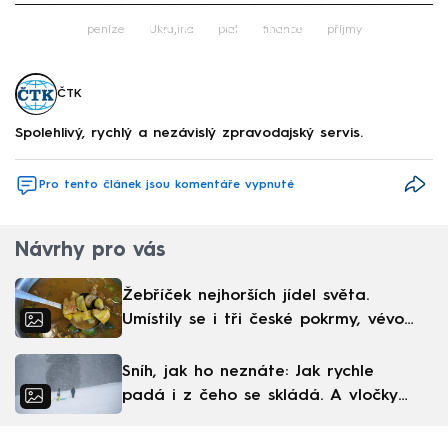
Failed to fetch
peníze
Ukrajina
plat
finance
příjmy
ČTK
Spolehlivý, rychlý a nezávislý zpravodajský servis.
Pro tento článek jsou komentáře vypnuté
Návrhy pro vás
Žebříček nejhorších jídel světa.
Umístily se i tři české pokrmy, vévodí
skandinávská kuchyně
Sníh, jak ho neznáte: Jak rychle
padá i z čeho se skládá. A vločky
nejsou bílé