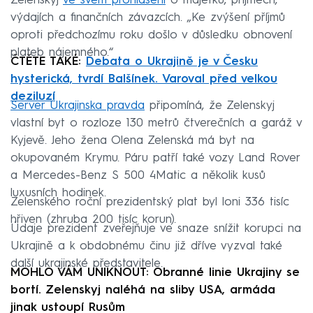
Zelenskyj
ve svém prohlášení
o majetku, příjmech,
výdajích a finančních závazcích. „Ke zvýšení příjmů
oproti předchozímu roku došlo v důsledku obnovení
plateb nájemného.“
ČTĚTE TAKÉ:
Debata o Ukrajině je v Česku
hysterická, tvrdí Balšínek. Varoval před velkou
deziluzí
Server Ukrajinska pravda
připomíná, že Zelenskyj
vlastní byt o rozloze 130 metrů čtverečních a garáž v
Kyjevě. Jeho žena Olena Zelenská má byt na
okupovaném Krymu. Páru patří také vozy Land Rover
a Mercedes-Benz S 500 4Matic a několik kusů
luxusních hodinek.
Zelenského roční prezidentský plat byl loni 336 tisíc
hřiven (zhruba 200 tisíc korun).
Údaje prezident zveřejňuje ve snaze snížit korupci na
Ukrajině a k obdobnému činu již dříve vyzval také
další ukrajinské představitele.
MOHLO VÁM UNIKNOUT: Obranné linie Ukrajiny se
bortí. Zelenskyj naléhá na sliby USA, armáda
jinak ustoupí Rusům