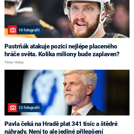
10 fotografií
Pastrňák atakuje pozici nejlépe placeného
hráče světa. Kolika miliony bude zaplaven?
Téma: Hokej
12 fotografií
Pavla čeká na Hradě plat 341 tisíc a štědré
náhrady. Není to ale jediné přilepšení