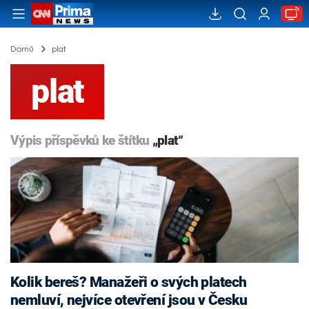
Domů
plat
plat
Výpis příspěvků ke štítku
„plat“
Kolik bereš? Manažeři o svých platech
nemluví, nejvíce otevření jsou v Česku