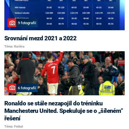
9 fotografií
Srovnání mezd 2021 a 2022
Téma: Kariéra
6 fotografií
Ronaldo se stále nezapojil do tréninku
Manchesteru United. Spekuluje se o „šíleném“
řešení
Téma: Fotbal