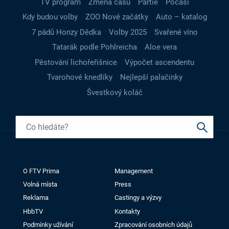
TV program
Změna času
Partie
Počasí
Kdy budou volby
ZOO Nové začátky
Auto – katalog
7 pádů Honzy Dědka
Volby 2025
Svařené víno
Tatarák podle Pohlreicha
Aloe vera
Pěstování lichořeřišnice
Výpočet ascendentu
Tvarohové knedlíky
Nejlepší palačinky
Švestkový koláč
O FTV Prima
Management
Volná místa
Press
Reklama
Castingy a výzvy
HbbTV
Kontakty
Podmínky užívání
Zpracování osobních údajů