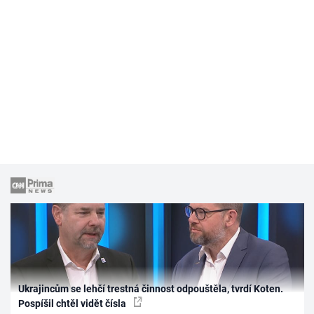
Ukrajincům se lehčí trestná činnost odpouštěla, tvrdí Koten.
Pospíšil chtěl vidět čísla