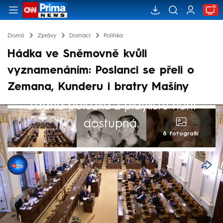
Domů
Zprávy
Domácí
Politika
Hádka ve Sněmovně kvůli
vyznamenáním: Poslanci se přeli o
Zemana, Kunderu i bratry Mašíny
Žádná položka z playlistu není
dostupná.
8 fotografií
Jakub Kokoška
27. čvn 2024, 20:24
Exprezident Miloš Zeman, spisovatel Milan
Kundera nebo bratři Mašínové. Poslanci