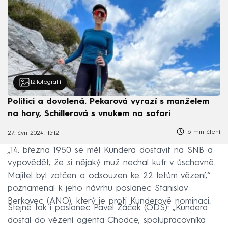
12
fotografií
Politici a dovolená. Pekarová vyrazí s manželem
na hory, Schillerová s vnukem na safari
6 min čtení
27. čvn 2024, 15:12
„14. března 1950 se měl Kundera dostavit na SNB a
vypovědět, že si nějaký muž nechal kufr v úschovně.
Majitel byl zatčen a odsouzen ke 22 letům vězení,“
poznamenal k jeho návrhu poslanec Stanislav
Berkovec (ANO), který je proti Kunderově nominaci.
Stejně tak i poslanec Pavel Žáček (ODS): „Kundera
dostal do vězení agenta Chodce, spolupracovníka