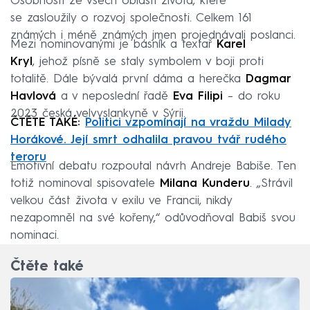
Osobnosti ze všech oblastí života, které
se zasloužily o rozvoj společnosti. Celkem 161
známých i méně známých jmen projednávali poslanci.
Mezi nominovanými je básník a textař
Karel
Kryl
, jehož písně se staly symbolem v boji proti
totalitě. Dále bývalá první dáma a herečka
Dagmar
Havlová
a v neposlední řadě
Eva Filipi
– do roku
2023 česká velvyslankyně v Sýrii.
ČTĚTE TAKÉ:
Politici vzpomínají na vraždu Milady
Horákové. Její smrt odhalila pravou tvář rudého
teroru
Emotivní debatu rozpoutal návrh Andreje Babiše. Ten
totiž nominoval spisovatele
Milana Kunderu
. „Strávil
velkou část života v exilu ve Francii, nikdy
nezapomněl na své kořeny,“ odůvodňoval Babiš svou
nominaci.
Čtěte také