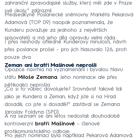
zahraniční zpravodajské služby, který měl zde v Praze
své úkoly,“ zdůraznil.
Předsedkyně Poslanecké sněmovny Markéta Pekarová
Adamová (TOP 09) naopak poznamenala, že
Kunderu považuje za jednoho z největších
spisovatelů a má jeho díla opravdu velmi ráda.
I přes neshody ohledně Kunderovy minulosti, návrh
přes poslance prošel – pro jich hlasovalo 126, proti
pouze dva.
Zeman ani bratři Mašínové neprošli
Opozice navrhla na vyznamenání i bývalou hlavu
státu
Miloše Zemana
. Jeho nominace ale přes
pětikoalici neprošla.
„Co si to vůbec dovolujete? Srovnávat takové lidi
jako je Kundera a Zeman, když jste si na Hrad
dosadili, co jste si dosadili?“ zastával se Zemana
Jaroslav Foldyna (SPD).
A na seznam se ani letos nedostali dlouhodobě
kontroverzní
bratři Mašínové
– členové
protikomunistického odboje.
Pro jejich nominaci byla například Pekarová Adamová: