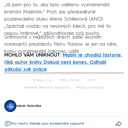
„Já jsem pro to, aby bylo uděleno vyznamenání
bratrům Mašínům.“ Proti zas předsedkyně
poslaneckého klubu Alena Schillerová (ANO).
„Spáchali vraždu na nevinných lidech, pro mě to
nejsou hrdinové,“ zdůvodňovala svůj postoj.
Sněmovna v nejbližších dnech zašle seznam
nominantů prezidentu Petru Pavlovi. Je jen na něm,
komu vyznamenání nakonec udělí.
MOHLO VÁM UNIKNOUT:
Mašín je chodící historie,
říká autor knihy Dokud není konec. Odhalil
zákulisí své práce
Failed to fetch
Andrej Babiš
Miloš Zeman
ODS
Markéta Pekarová Adamová
Milada Horáková
Jakub Kokoška
Pro tento článek jsou komentáře vypnuté