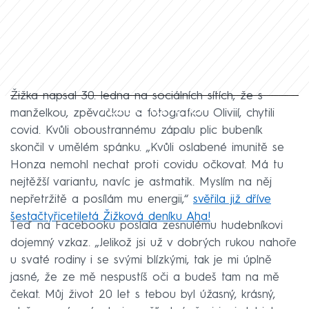
Žižka napsal 30. ledna na sociálních sítích, že s
Failed to fetch
manželkou, zpěvačkou a fotografkou Oliviií, chytili
covid. Kvůli oboustrannému zápalu plic bubeník
skončil v umělém spánku. „Kvůli oslabené imunitě se
Honza nemohl nechat proti covidu očkovat. Má tu
nejtěžší variantu, navíc je astmatik. Myslím na něj
nepřetržitě a posílám mu energii,“
svěřila již dříve
šestačtyřicetiletá Žižková deníku Aha!
Teď na Facebooku poslala zesnulému hudebníkovi
dojemný vzkaz. „Jelikož jsi už v dobrých rukou nahoře
u svaté rodiny i se svými blízkými, tak je mi úplně
jasné, že ze mě nespustíš oči a budeš tam na mě
čekat. Můj život 20 let s tebou byl úžasný, krásný,