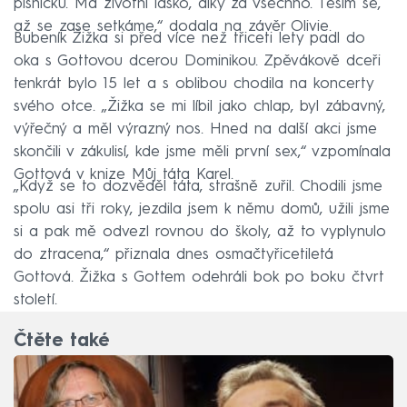
písničku. Má životní lásko, díky za všechno. Těším se,
až se zase setkáme,“ dodala na závěr Olivie.
Bubeník Žižka si před více než třiceti lety padl do
oka s Gottovou dcerou Dominikou. Zpěvákově dceři
tenkrát bylo 15 let a s oblibou chodila na koncerty
svého otce. „Žižka se mi líbil jako chlap, byl zábavný,
výřečný a měl výrazný nos. Hned na další akci jsme
skončili v zákulisí, kde jsme měli první sex,“ vzpomínala
Gottová v knize Můj táta Karel.
„Když se to dozvěděl táta, strašně zuřil. Chodili jsme
spolu asi tři roky, jezdila jsem k němu domů, užili jsme
si a pak mě odvezl rovnou do školy, až to vyplynulo
do ztracena,“ přiznala dnes osmačtyřicetiletá
Gottová. Žižka s Gottem odehráli bok po boku čtvrt
století.
Čtěte také