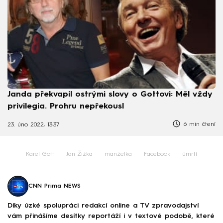
Janda překvapil ostrými slovy o Gottovi: Měl vždy
privilegia. Prohru nepřekousl
6 min čtení
23. úno 2022, 13:37
Karel Gott
Jan Žižka
manželka
Facebook
úmrtí
CNN Prima NEWS
Díky úzké spolupráci redakcí online a TV zpravodajství
vám přinášíme desítky reportáží i v textové podobě, které