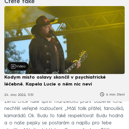
Čtěte také
Video
Kodym místo oslavy skončil v psychiatrické
léčebně. Kapela Lucie o něm nic neví
6 min čtení
24. úno 2022, 11:51
Žena chce také splnit manželovo přání. Bubeník totiž
nechtěl veřejné rozloučení. „Máš tolik přátel, fanoušků,
kamarádů. Ok. Budu to také respektovat. Budu hodná
a o naše pejsky se postarám a napíšu pro tebe