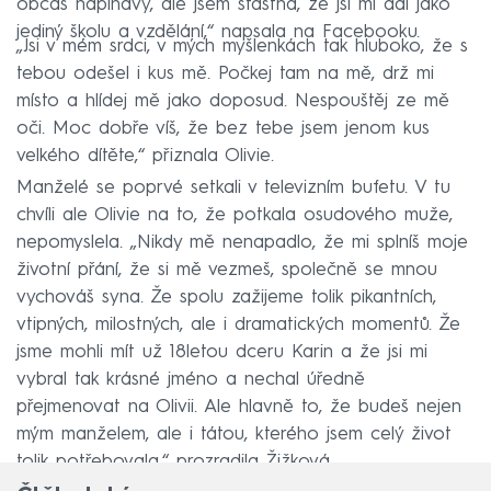
občas napínavý, ale jsem šťastná, že jsi mi dal jako
jediný školu a vzdělání,“ napsala na Facebooku.
„Jsi v mém srdci, v mých myšlenkách tak hluboko, že s
tebou odešel i kus mě. Počkej tam na mě, drž mi
místo a hlídej mě jako doposud. Nespouštěj ze mě
oči. Moc dobře víš, že bez tebe jsem jenom kus
velkého dítěte,“ přiznala Olivie.
Manželé se poprvé setkali v televizním bufetu. V tu
chvíli ale Olivie na to, že potkala osudového muže,
nepomyslela. „Nikdy mě nenapadlo, že mi splníš moje
životní přání, že si mě vezmeš, společně se mnou
vychováš syna. Že spolu zažijeme tolik pikantních,
vtipných, milostných, ale i dramatických momentů. Že
jsme mohli mít už 18letou dceru Karin a že jsi mi
vybral tak krásné jméno a nechal úředně
přejmenovat na Olivii. Ale hlavně to, že budeš nejen
mým manželem, ale i tátou, kterého jsem celý život
tolik potřebovala,“ prozradila Žižková.